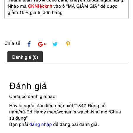
mới/Chưa
Nhập mã
CKNH/cknh
vào ô "MÃ GIẢM GIÁ" để được
sử
giảm 10% giá trị đơn hàng
dụng
số
lượng
Chia sẻ:
Đánh giá (0)
Đánh giá
Chưa có đánh giá nào.
Hãy là người đầu tiên nhận xét “1847-Đồng hồ
nam/nữ-Ed Hardy men/women’s watch-Như mới/Chưa
sử dụng”
Bạn phải
đăng nhập
để đăng bài đánh giá.