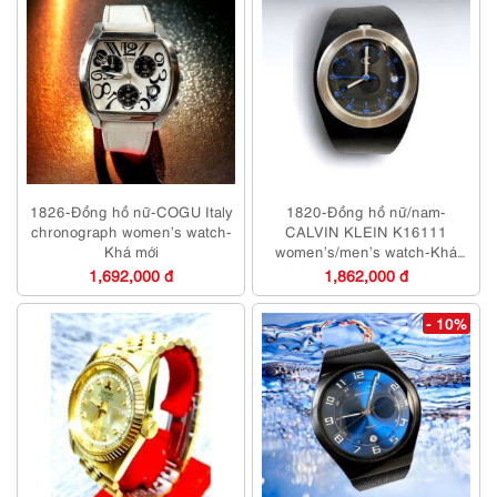
1826-Đồng hồ nữ-COGU Italy
1820-Đồng hồ nữ/nam-
chronograph women’s watch-
CALVIN KLEIN K16111
Khá mới
women’s/men’s watch-Khá
mới/Chưa sử dụng
1,692,000 đ
1,862,000 đ
- 10%