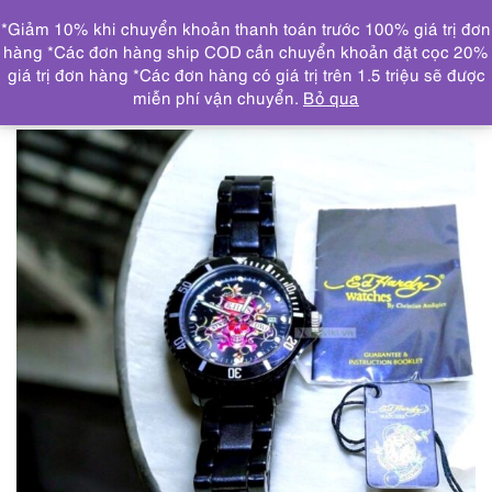
0
*Giảm 10% khi chuyển khoản thanh toán trước 100% giá trị đơn
DANH MỤC
hàng *Các đơn hàng ship COD cần chuyển khoản đặt cọc 20%
giá trị đơn hàng *Các đơn hàng có giá trị trên 1.5 triệu sẽ được
Trang chủ
ĐỒNG HỒ
1847-Đồng hồ nam/nữ-Ed Hardy
miễn phí vận chuyển.
Bỏ qua
men/women’s watch-Như mới/Chưa sử dụng