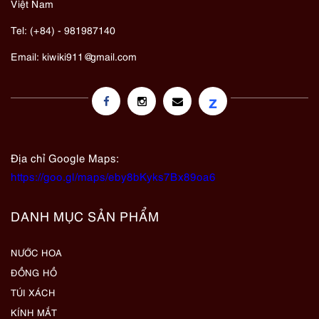
Việt Nam
Tel: (+84) - 981987140
Email:
kiwiki911@gmail.com
z
Địa chỉ Google Maps:
https://goo.gl/maps/eby8bKyks7Bx89oa6
DANH MỤC SẢN PHẨM
NƯỚC HOA
ĐỒNG HỒ
TÚI XÁCH
KÍNH MẮT