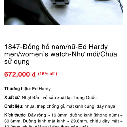
1847-Đồng hồ nam/nữ-Ed Hardy
men/women’s watch-Như mới/Chưa
sử dụng
(15% off )
672,000
₫
Giá
Giá
gốc
hiện
Thương hiệu
: Ed Hardy
Xuất xứ
: Nhật Bản, vỏ sản xuất tại Trung Quốc
là:
tại
Chất liệu
: nhựa, thép chống gỉ, mặt kính cứng, dây nhựa
790,000 ₫.
là:
Kích thước
: Dây rộng ~ 19.8mm, đường kính (không núm) ~
672,000 ₫.
39.6mm; Đường kính mặt kính ~ 29.8mm, chiều dày mặt ~
12.2mm, chiều dài quai đeo theo sản xuất