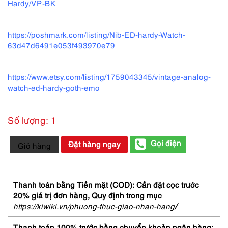
Hardy/VP-BK
https://poshmark.com/listing/Nib-ED-hardy-Watch-
63d47d6491e053f493970e79
https://www.etsy.com/listing/1759043345/vintage-analog-
watch-ed-hardy-goth-emo
Số lượng: 1
1847-
Gọi điện
Đặt hàng ngay
Giỏ hàng
Đồng
hồ
nam/nữ-
Ed
Thanh toán bằng Tiền mặt (COD): Cần đặt cọc trước
Hardy
20% giá trị đơn hàng,
Quy định trong mục
men/women's
https://kiwiki.vn/phuong-thuc-giao-nhan-hang
/
watch-
Như
Thanh toán 100% trước bằng chuyển khoản ngân hàng: