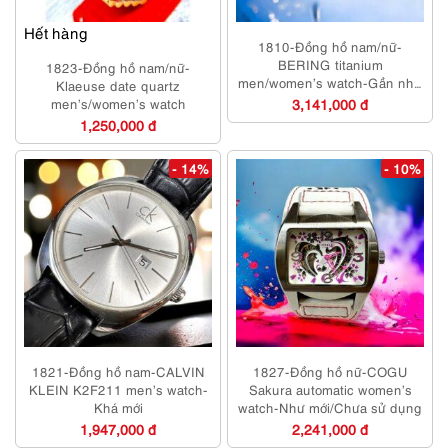
Hết hàng
1810-Đồng hồ nam/nữ-
BERING titanium
1823-Đồng hồ nam/nữ-
men/women’s watch-Gần như
Klaeuse date quartz
mới
men’s/women’s watch
3,141,000 đ
1,250,000 đ
- 14%
- 10%
1821-Đồng hồ nam-CALVIN
1827-Đồng hồ nữ-COGU
KLEIN K2F211 men’s watch-
Sakura automatic women’s
Khá mới
watch-Như mới/Chưa sử dụng
1,947,000 đ
2,241,000 đ