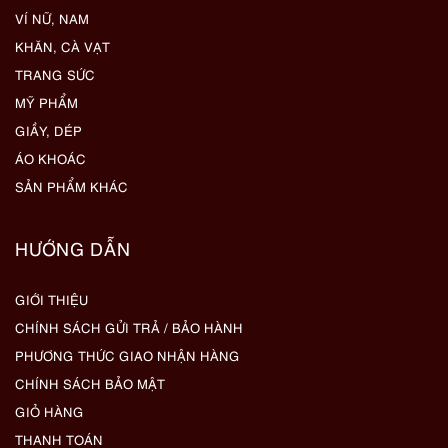
VÍ NỮ, NAM
KHĂN, CÀ VẠT
TRANG SỨC
MỸ PHẨM
GIẦY, DÉP
ÁO KHOÁC
SẢN PHẨM KHÁC
HƯỚNG DẪN
GIỚI THIỆU
CHÍNH SÁCH GỬI TRẢ / BẢO HÀNH
PHƯƠNG THỨC GIAO NHẬN HÀNG
CHÍNH SÁCH BẢO MẬT
GIỎ HÀNG
THANH TOÁN