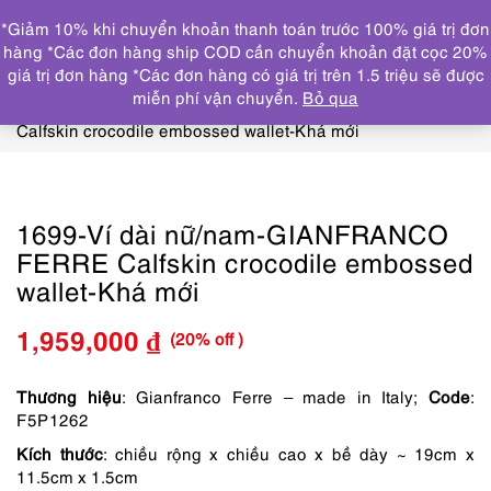
0
*Giảm 10% khi chuyển khoản thanh toán trước 100% giá trị đơn
DANH MỤC
hàng *Các đơn hàng ship COD cần chuyển khoản đặt cọc 20%
giá trị đơn hàng *Các đơn hàng có giá trị trên 1.5 triệu sẽ được
Trang chủ
THƯƠNG HIỆU NỔI BẬT
OTHERS
miễn phí vận chuyển.
Bỏ qua
brand
1699-Ví dài nữ/nam-GIANFRANCO FERRE
Calfskin crocodile embossed wallet-Khá mới
1699-Ví dài nữ/nam-GIANFRANCO
FERRE Calfskin crocodile embossed
wallet-Khá mới
(20% off )
1,959,000
₫
Giá
Giá
gốc
hiện
Thương hiệu
: Gianfranco Ferre – made in Italy;
Code
:
F5P1262
là:
tại
Kích thước
: chiều rộng x chiều cao x bề dày ~ 19cm x
2,449,000 ₫.
là:
11.5cm x 1.5cm