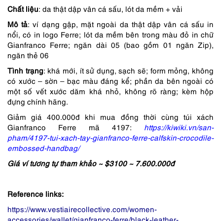
1,959,000 ₫.
Chất liệu
: da thật dập vân cá sấu, lót da mềm + vải
Mô tả
: ví dạng gập, mặt ngoài da thật dập vân cá sấu in
nổi, có in logo Ferre; lót da mềm bên trong màu đỏ in chữ
Gianfranco Ferre; ngăn dài 05 (bao gồm 01 ngăn Zip),
ngăn thẻ 06
Tình trạng
: khá mới, ít sử dụng, sạch sẽ; form mỏng, không
có xước – sờn – bạc màu đáng kể; phần da bên ngoài có
một số vết xước dăm khá nhỏ, không rõ ràng; kèm hộp
đựng chính hãng.
Giảm giá 400.000đ khi mua đồng thời cùng túi xách
Gianfranco Ferre mã 4197:
https://kiwiki.vn/san-
pham/4197-tui-xach-tay-gianfranco-ferre-calfskin-crocodile-
embossed-handbag/
Giá ví tương tự tham khảo ~ $3100 ~ 7.600.000đ
Reference links:
https://www.vestiairecollective.com/women-
accessories/wallet/gianfranco-ferre/black-leather-