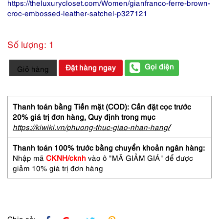
https://theluxurycloset.com/Women/gianfranco-ferre-brown-
croc-embossed-leather-satchel-p327121
Số lượng: 1
1699-
Gọi điện
Đặt hàng ngay
Giỏ hàng
Ví
dài
nữ/nam-
GIANFRANCO
Thanh toán bằng Tiền mặt (COD): Cần đặt cọc trước
FERRE
20% giá trị đơn hàng,
Quy định trong mục
Calfskin
https://kiwiki.vn/phuong-thuc-giao-nhan-hang
/
crocodile
embossed
Thanh toán 100% trước bằng chuyển khoản ngân hàng:
wallet-
Nhập mã
CKNH/cknh
vào ô "MÃ GIẢM GIÁ" để được
Khá
giảm 10% giá trị đơn hàng
mới
số
lượng
Chia sẻ: