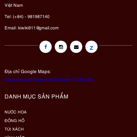
Việt Nam
Tel: (+84) - 981987140
Email:
kiwiki911@gmail.com
z
Địa chỉ Google Maps:
https://goo.gl/maps/eby8bKyks7Bx89oa6
DANH MỤC SẢN PHẨM
NƯỚC HOA
ĐỒNG HỒ
TÚI XÁCH