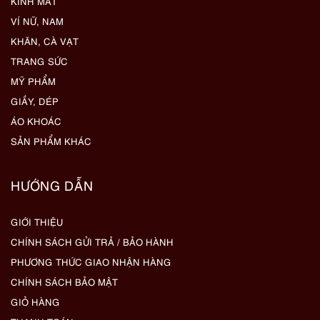
KÍNH MẮT
VÍ NỮ, NAM
KHĂN, CÀ VẠT
TRANG SỨC
MỸ PHẨM
GIẦY, DÉP
ÁO KHOÁC
SẢN PHẨM KHÁC
HƯỚNG DẪN
GIỚI THIỆU
CHÍNH SÁCH GỬI TRẢ / BẢO HÀNH
PHƯƠNG THỨC GIAO NHẬN HÀNG
CHÍNH SÁCH BẢO MẬT
GIỎ HÀNG