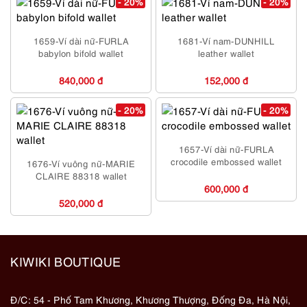
- 20%
- 20%
1659-Ví dài nữ-FURLA
1681-Ví nam-DUNHILL
babylon bifold wallet
leather wallet
840,000 đ
152,000 đ
- 20%
- 20%
1657-Ví dài nữ-FURLA
crocodile embossed wallet
1676-Ví vuông nữ-MARIE
CLAIRE 88318 wallet
600,000 đ
520,000 đ
KIWIKI BOUTIQUE
Đ/C: 54 - Phố Tam Khương, Khương Thượng, Đống Đa, Hà Nội,