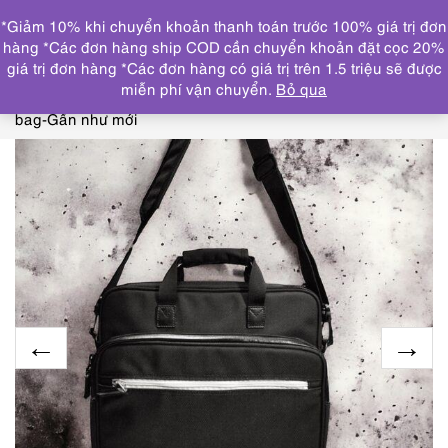
0
*Giảm 10% khi chuyển khoản thanh toán trước 100% giá trị đơn
DANH MỤC
hàng *Các đơn hàng ship COD cần chuyển khoản đặt cọc 20%
giá trị đơn hàng *Các đơn hàng có giá trị trên 1.5 triệu sẽ được
Trang chủ
TÚI XÁCH
BA LÔ/TÚI CÔNG SỞ/CẶP
miễn phí vận chuyển.
Bỏ qua
NAM
1548-Cặp nam/nữ-Medium business (13inches)
bag-Gần như mới