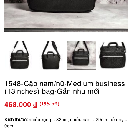
1548-Cặp nam/nữ-Medium business
(13inches) bag-Gần như mới
(15% off )
468,000
₫
Giá
Giá
gốc
hiện
Kích thước:
chiều rộng ~ 33cm, chiều cao ~ 29cm, bề dày ~
9cm
là:
tại