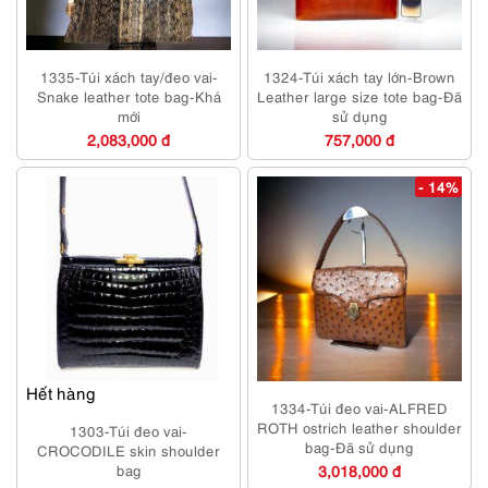
1335-Túi xách tay/đeo vai-
1324-Túi xách tay lớn-Brown
Snake leather tote bag-Khá
Leather large size tote bag-Đã
mới
sử dụng
2,083,000 đ
757,000 đ
- 14%
Hết hàng
1334-Túi đeo vai-ALFRED
ROTH ostrich leather shoulder
1303-Túi đeo vai-
bag-Đã sử dụng
CROCODILE skin shoulder
bag
3,018,000 đ