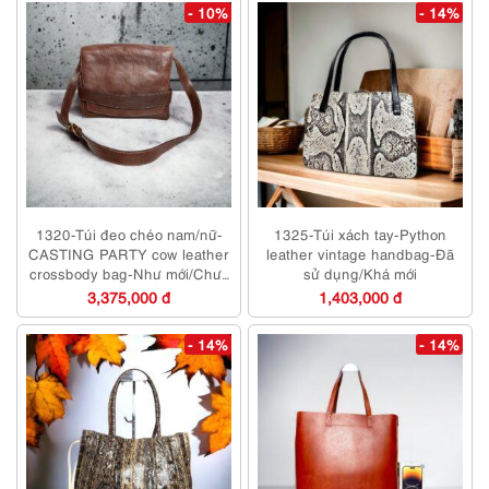
- 10%
- 14%
1320-Túi đeo chéo nam/nữ-
1325-Túi xách tay-Python
CASTING PARTY cow leather
leather vintage handbag-Đã
crossbody bag-Như mới/Chưa
sử dụng/Khá mới
sử dụng
3,375,000 đ
1,403,000 đ
- 14%
- 14%