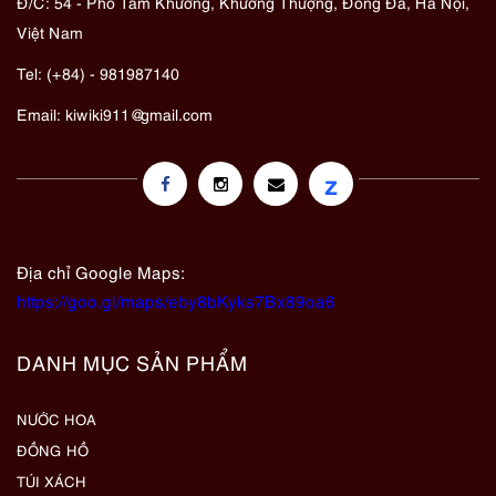
Đ/C: 54 - Phố Tam Khương, Khương Thượng, Đống Đa, Hà Nội,
Việt Nam
Tel: (+84) - 981987140
Email:
kiwiki911@gmail.com
z
Địa chỉ Google Maps:
https://goo.gl/maps/eby8bKyks7Bx89oa6
DANH MỤC SẢN PHẨM
NƯỚC HOA
ĐỒNG HỒ
TÚI XÁCH