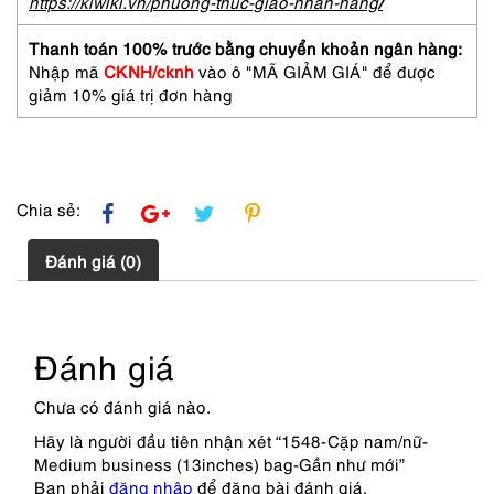
https://kiwiki.vn/phuong-thuc-giao-nhan-hang
/
Gần
như
Thanh toán 100% trước bằng chuyển khoản ngân hàng:
mới
Nhập mã
CKNH/cknh
vào ô "MÃ GIẢM GIÁ" để được
số
giảm 10% giá trị đơn hàng
lượng
Chia sẻ:
Đánh giá (0)
Đánh giá
Chưa có đánh giá nào.
Hãy là người đầu tiên nhận xét “1548-Cặp nam/nữ-
Medium business (13inches) bag-Gần như mới”
Bạn phải
đăng nhập
để đăng bài đánh giá.