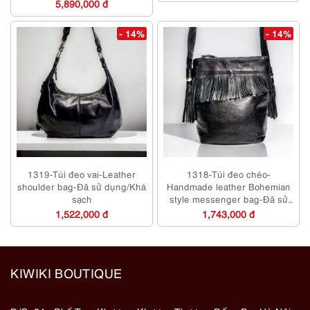
5,890,000 đ
- 14%
- 14%
1319-Túi đeo vai-Leather
1318-Túi đeo chéo-
shoulder bag-Đã sử dụng/Khá
Handmade leather Bohemian
sạch
style messenger bag-Đã sử
dụng/Khá sạch
1,522,000 đ
1,743,000 đ
KIWIKI BOUTIQUE