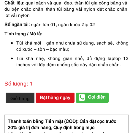
Chất liệu:
quai xách và quai đeo, thân túi gia công bằng vải
550,000 ₫.
là:
dù bện chắc chắn, thân túi bằng vải nylon dệt chắc chắn;
lót vải nylon
468,000 ₫.
Số ngăn túi:
ngăn lớn 01, ngăn khóa Zip 02
Tình trạng / Mô tả:
Túi khá mới – gần như chưa sử dụng, sạch sẽ, không
có xước – sờn – bạc màu;
Túi khá nhẹ, không gian nhỏ, đủ đựng laptop 13
inches với lớp đệm chống sốc dày dặn chắc chắn.
Số lượng: 1
1548-
Gọi điện
Đặt hàng ngay
Giỏ hàng
Cặp
nam/nữ-
Medium
business
Thanh toán bằng Tiền mặt (COD): Cần đặt cọc trước
(13inches)
20% giá trị đơn hàng,
Quy định trong mục
bag-