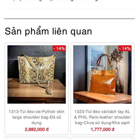
Sản phẩm liên quan
- 14%
- 14%
1313-Túi đeo vai-Python skin
1323-Túi đeo vai/xách tay-AL
large shoulder bag-Đã sử
& PHIL Paris leather shoulder
dụng
bag-Chưa sử dụng/Khá sạch
2,882,000 đ
1,777,000 đ