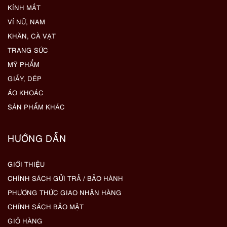
KÍNH MẮT
VÍ NỮ, NAM
KHĂN, CÀ VẠT
TRANG SỨC
MỸ PHẨM
GIẦY, DÉP
ÁO KHOÁC
SẢN PHẨM KHÁC
HƯỚNG DẪN
GIỚI THIỆU
CHÍNH SÁCH GỬI TRẢ / BẢO HÀNH
PHƯƠNG THỨC GIAO NHẬN HÀNG
CHÍNH SÁCH BẢO MẬT
GIỎ HÀNG