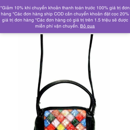
0
*Giảm 10% khi chuyển khoản thanh toán trước 100% giá trị đơn
DANH MỤC
hàng *Các đơn hàng ship COD cần chuyển khoản đặt cọc 20%
giá trị đơn hàng *Các đơn hàng có giá trị trên 1.5 triệu sẽ được
Trang chủ
TOÀN BỘ TÚI XÁCH
1537-Túi xách tay-
miễn phí vận chuyển.
Bỏ qua
Syntheticand real leather handbag