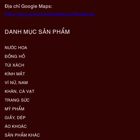
Địa chỉ Google Maps:
https://goo.gl/maps/eby8bKyks7Bx89oa6
DANH MỤC SẢN PHẨM
NƯỚC HOA
ĐỒNG HỒ
TÚI XÁCH
KÍNH MẮT
VÍ NỮ, NAM
KHĂN, CÀ VẠT
TRANG SỨC
MỸ PHẨM
GIẦY, DÉP
ÁO KHOÁC
SẢN PHẨM KHÁC