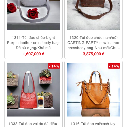
1311-Túi đeo chéo-Light
1320-Túi đeo chéo nam/nữ-
Purple leather crossbody bag-
CASTING PARTY cow leather
Đã sử dụng/Khá mới
crossbody bag-Như mới/Chưa
sử dụng
1,607,000 đ
3,375,000 đ
- 14%
- 14%
1333-Túi đeo vai da đà điểu-
1316-Túi đeo vai/xách tay-