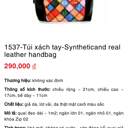
1537-Túi xách tay-Syntheticand real
leather handbag
290,000
₫
Thương hiệu:
không xác định
Thông số kích thước:
chiều rộng ~ 21cm, chiều cao ~
17cm, bề dày ~ 11cm
Chất liệu:
giả da, lót vải, da thật mặt carô màu sắc
Mô tả:
quai đeo dài ~ 1m2; ngăn lớn 01, ngăn nhỏ 01, ngăn
khóa Zip 02
Tình trạng:
khá mới, không có xước – sờn đáng kể; quai giả