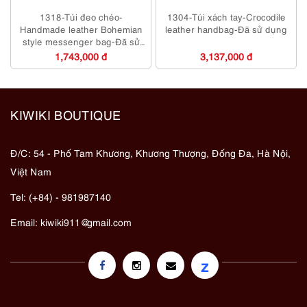
1318-Túi đeo chéo-
1304-Túi xách tay-Crocodile
Handmade leather Bohemian
leather handbag-Đã sử dụng
style messenger bag-Đã sử
dụng/Khá sạch
1,743,000 đ
3,137,000 đ
KIWIKI BOUTIQUE
Đ/C: 54 - Phố Tam Khương, Khương Thượng, Đống Đa, Hà Nội,
Việt Nam
Tel: (+84) - 981987140
Email:
kiwiki911@gmail.com
z