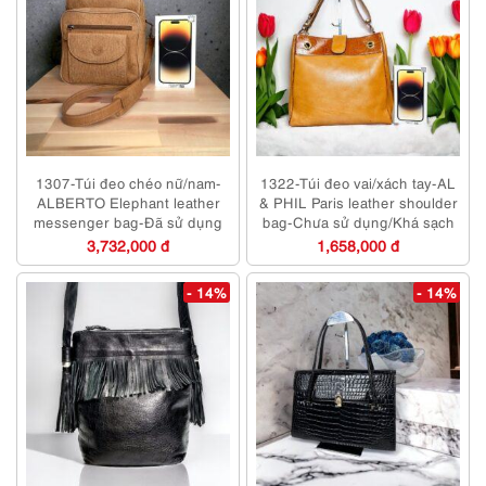
1307-Túi đeo chéo nữ/nam-
1322-Túi đeo vai/xách tay-AL
ALBERTO Elephant leather
& PHIL Paris leather shoulder
messenger bag-Đã sử dụng
bag-Chưa sử dụng/Khá sạch
3,732,000 đ
1,658,000 đ
- 14%
- 14%