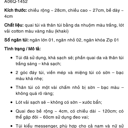
A06Q-1452
là:
tại
Kích thước:
chiều rộng ~ 28cm, chiều cao ~ 27cm, bề dày ~
2,090,000 ₫.
là:
4cm
1,777,000 ₫.
Chất liệu:
quai túi và thân túi bằng da nhuộm màu trắng, lót
vải cotton màu vàng nâu (khaki)
Số ngăn túi:
ngăn lớn 01, ngăn nhỏ 02, ngăn khóa Zip 01
Tình trạng / Mô tả:
Túi đã sử dụng, khá sạch sẽ; phần quai da và thân túi
trắng sáng – khá sạch;
2 góc đáy túi, viền mép và miệng túi có sờn – bạc
màu khá nhẹ;
Thân túi có một vài chấm nhỏ bị sờn – bạc màu –
không quá rõ ràng;
Lót vải sạch sẽ – không có sờn – xước bẩn;
Quai đeo bề rộng ~ 4cm, có chiều dài ~ 120cm; có
thể gập đôi ~ 60cm sử dụng đeo vai;
Túi kiểu messenger, phù hợp cho cả nam và nữ sử