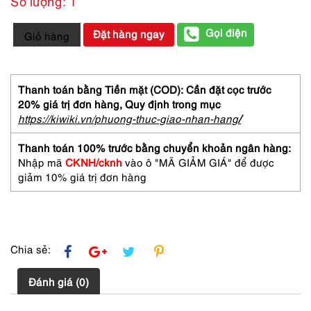
Số lượng: 1
1468-
Gọi điện
Đặt hàng ngay
Giỏ hàng
Túi
đeo
chéo-
Coach
Thanh toán bằng Tiền mặt (COD): Cần đặt cọc trước
white
20% giá trị đơn hàng,
Quy định trong mục
leather
https://kiwiki.vn/phuong-thuc-giao-nhan-hang
/
messenger
bag-
Thanh toán 100% trước bằng chuyển khoản ngân hàng:
Đã
Nhập mã
CKNH/cknh
vào ô "MÃ GIẢM GIÁ" để được
sử
giảm 10% giá trị đơn hàng
dụng/Khá
sạch
số
lượng
Chia sẻ:
Đánh giá (0)