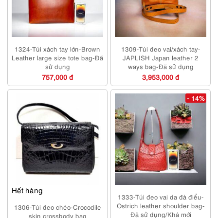
1324-Túi xách tay lớn-Brown
1309-Túi đeo vai/xách tay-
Leather large size tote bag-Đã
JAPLISH Japan leather 2
sử dụng
ways bag-Đã sử dụng
757,000 đ
3,953,000 đ
- 14%
Hết hàng
1333-Túi đeo vai da đà điểu-
Ostrich leather shoulder bag-
1306-Túi đeo chéo-Crocodile
Đã sử dụng/Khá mới
skin crossbody bag