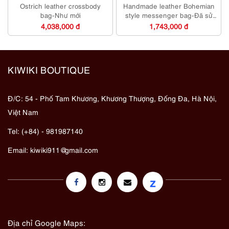
Ostrich leather crossbody
Handmade leather Bohemian
bag-Như mới
style messenger bag-Đã sử
dụng/Khá sạch
4,038,000 đ
1,743,000 đ
KIWIKI BOUTIQUE
Đ/C: 54 - Phố Tam Khương, Khương Thượng, Đống Đa, Hà Nội,
Việt Nam
Tel: (+84) - 981987140
Email:
kiwiki911@gmail.com
z
Địa chỉ Google Maps: