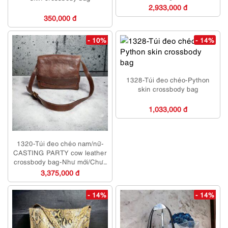
2,933,000 đ
350,000 đ
- 10%
- 14%
1328-Túi đeo chéo-Python
skin crossbody bag
1,033,000 đ
1320-Túi đeo chéo nam/nữ-
CASTING PARTY cow leather
crossbody bag-Như mới/Chưa
sử dụng
3,375,000 đ
- 14%
- 14%