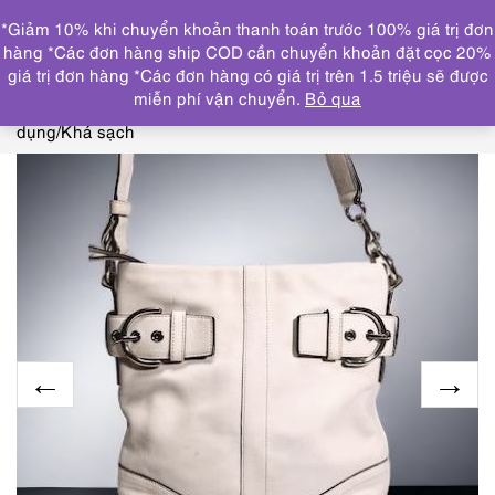
0
*Giảm 10% khi chuyển khoản thanh toán trước 100% giá trị đơn
DANH MỤC
hàng *Các đơn hàng ship COD cần chuyển khoản đặt cọc 20%
giá trị đơn hàng *Các đơn hàng có giá trị trên 1.5 triệu sẽ được
Trang chủ
THƯƠNG HIỆU NỔI BẬT
COACH
1468-
miễn phí vận chuyển.
Bỏ qua
Túi đeo chéo-Coach white leather messenger bag-Đã sử
dụng/Khá sạch