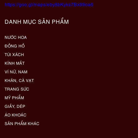
https://goo.gl/maps/eby8bKyks7Bx89oa6
DANH MỤC SẢN PHẨM
NƯỚC HOA
ĐỒNG HỒ
TÚI XÁCH
KÍNH MẮT
VÍ NỮ, NAM
KHĂN, CÀ VẠT
TRANG SỨC
MỸ PHẨM
GIẦY, DÉP
ÁO KHOÁC
SẢN PHẨM KHÁC