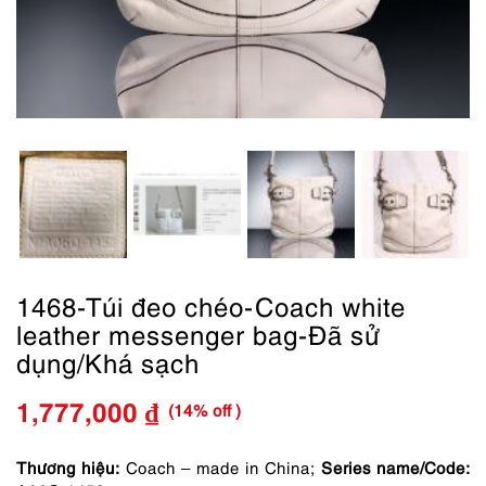
1468-Túi đeo chéo-Coach white
leather messenger bag-Đã sử
dụng/Khá sạch
(14% off )
1,777,000
₫
Giá
Giá
gốc
hiện
Thương hiệu:
Coach – made in China;
Series name/Code: