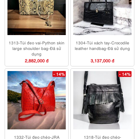
1313-Túi đeo vai-Python skin
1304-Túi xách tay-Crocodile
large shoulder bag-Đã sử
leather handbag-Đã sử dụng
dụng
2,882,000 đ
3,137,000 đ
- 14%
- 14%
1332-Túi đeo chéo-JRA
1318-Túi đeo chéo-