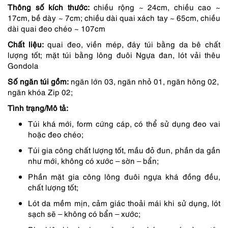
Thông số kích thước:
chiều rộng ~ 24cm, chiều cao ~
3,850,000 ₫.
là:
17cm, bề dày ~ 7cm; chiều dài quai xách tay ~ 65cm, chiều
dài quai đeo chéo ~ 107cm
3,273,000 ₫.
Chất liệu:
quai đeo, viền mép, đáy túi bằng da bê chất
lượng tốt; mặt túi bằng lông đuôi Ngựa đan, lót vải thêu
Gondola
Số ngăn túi gồm:
ngăn lớn 03, ngăn nhỏ 01, ngăn hông 02,
ngăn khóa Zip 02;
Tình trạng/
Mô tả:
Túi khá mới, form cứng cáp, có thể sử dụng đeo vai
hoặc đeo chéo;
Túi gia công chất lượng tốt, mầu đỏ đun, phần da gần
như mới, không có xước – sờn – bẩn;
Phần mặt gia công lông đuôi ngựa khá đồng đều,
chất lượng tốt;
Lót da mềm mịn, cảm giác thoải mái khi sử dụng, lót
sạch sẽ – không có bẩn – xước;