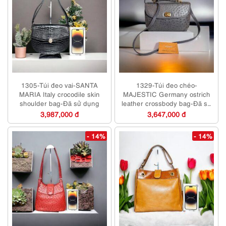
1305-Túi đeo vai-SANTA
1329-Túi đeo chéo-
MARIA Italy crocodile skin
MAJESTIC Germany ostrich
shoulder bag-Đã sử dụng
leather crossbody bag-Đã sử
dụng
3,987,000 đ
3,647,000 đ
- 14%
- 14%