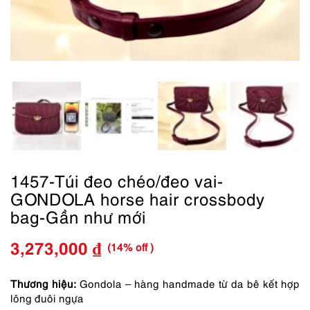
1457-Túi đeo chéo/đeo vai-
GONDOLA horse hair crossbody
bag-Gần như mới
(14% off )
3,273,000
₫
Giá
Giá
gốc
hiện
Thương hiệu:
Gondola – hàng handmade từ da bê kết hợp
lông đuôi ngựa
là:
tại