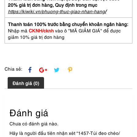
vai-
20% giá trị đơn hàng,
Quy định trong mục
GONDOLA
https://kiwiki.vn/phuong-thuc-giao-nhan-hang
/
horse
hair
Thanh toán 100% trước bằng chuyển khoản ngân hàng:
crossbody
Nhập mã
CKNH/cknh
vào ô "MÃ GIẢM GIÁ" để được
bag-
giảm 10% giá trị đơn hàng
Gần
như
mới
số
lượng
Chia sẻ:
Đánh giá (0)
Đánh giá
Chưa có đánh giá nào.
Hãy là người đầu tiên nhận xét “1457-Túi đeo chéo/