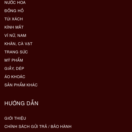
NƯỚC HOA
ĐỒNG HỒ
TÚI XÁCH
KÍNH MẮT
VÍ NỮ, NAM
KHĂN, CÀ VẠT
TRANG SỨC
MỸ PHẨM
GIẦY, DÉP
ÁO KHOÁC
SẢN PHẨM KHÁC
HƯỚNG DẪN
GIỚI THIỆU
CHÍNH SÁCH GỬI TRẢ / BẢO HÀNH