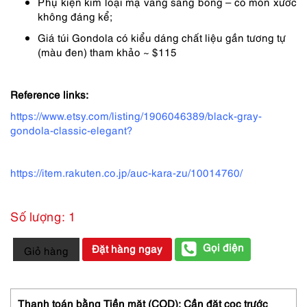
Phụ kiện kim loại mạ vàng sáng bóng – có mòn xước
không đáng kể;
Giá túi Gondola có kiểu dáng chất liệu gần tương tự
(màu đen) tham khảo ~ $115
Reference links:
https://www.etsy.com/listing/1906046389/black-gray-
gondola-classic-elegant?
https://item.rakuten.co.jp/auc-kara-zu/10014760/
Số lượng: 1
1457-
Gọi điện
Đặt hàng ngay
Giỏ hàng
Túi
đeo
chéo/
đeo
Thanh toán bằng Tiền mặt (COD): Cần đặt cọc trước