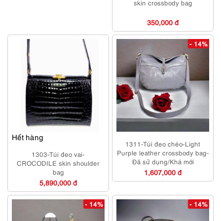
skin crossbody bag
350,000 đ
- 14%
Hết hàng
1311-Túi đeo chéo-Light
Purple leather crossbody bag-
1303-Túi đeo vai-
Đã sử dụng/Khá mới
CROCODILE skin shoulder
bag
1,607,000 đ
5,890,000 đ
- 14%
- 14%