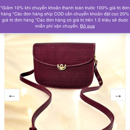
0
*Giảm 10% khi chuyển khoản thanh toán trước 100% giá trị đơn
DANH MỤC
hàng *Các đơn hàng ship COD cần chuyển khoản đặt cọc 20%
giá trị đơn hàng *Các đơn hàng có giá trị trên 1.5 triệu sẽ được
Trang chủ
SP NỔI BẬT
1457-Túi đeo chéo/đeo vai-
miễn phí vận chuyển.
Bỏ qua
GONDOLA horse hair crossbody bag-Gần như mới