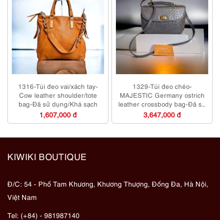
1316-Túi đeo vai/xách tay-
1329-Túi đeo chéo-
Cow leather shoulder/tote
MAJESTIC Germany ostrich
bag-Đã sử dụng/Khá sạch
leather crossbody bag-Đã sử
dụng
1,607,000 đ
3,647,000 đ
KIWIKI BOUTIQUE
Đ/C: 54 - Phố Tam Khương, Khương Thượng, Đống Đa, Hà Nội,
Việt Nam
Tel: (+84) - 981987140