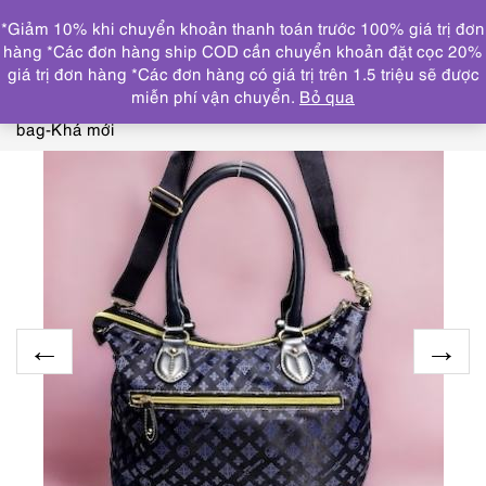
0
*Giảm 10% khi chuyển khoản thanh toán trước 100% giá trị đơn
DANH MỤC
hàng *Các đơn hàng ship COD cần chuyển khoản đặt cọc 20%
giá trị đơn hàng *Các đơn hàng có giá trị trên 1.5 triệu sẽ được
Trang chủ
TÚI XÁCH
THƯƠNG HIỆU KHÁC
1442-Túi
miễn phí vận chuyển.
Bỏ qua
đeo chéo/xách tay/đeo vai-CHRISTIAN OLIVER satchel
bag-Khá mới