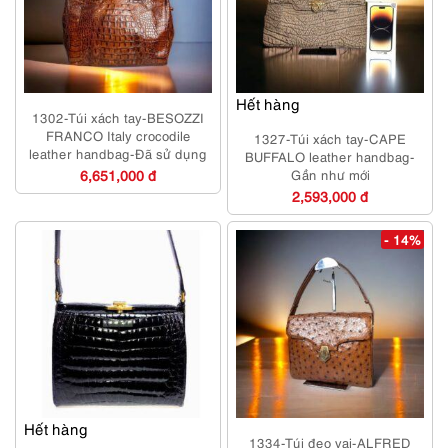
Hết hàng
1302-Túi xách tay-BESOZZI
FRANCO Italy crocodile
1327-Túi xách tay-CAPE
leather handbag-Đã sử dụng
BUFFALO leather handbag-
6,651,000 đ
Gần như mới
2,593,000 đ
- 14%
Hết hàng
1334-Túi đeo vai-ALFRED