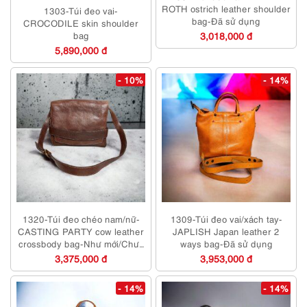
ROTH ostrich leather shoulder
1303-Túi đeo vai-
bag-Đã sử dụng
CROCODILE skin shoulder
bag
3,018,000 đ
5,890,000 đ
- 10%
- 14%
1320-Túi đeo chéo nam/nữ-
1309-Túi đeo vai/xách tay-
CASTING PARTY cow leather
JAPLISH Japan leather 2
crossbody bag-Như mới/Chưa
ways bag-Đã sử dụng
sử dụng
3,375,000 đ
3,953,000 đ
- 14%
- 14%