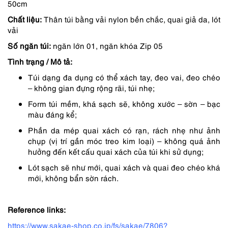
750,000 ₫.
là:
50cm
638,000 ₫.
Chất liệu:
Thân túi bằng vải nylon bền chắc, quai giả da, lót
vải
Số ngăn túi:
ngăn lớn 01, ngăn khóa Zip 05
Tình trạng / Mô tả:
Túi dạng đa dụng có thể xách tay, đeo vai, đeo chéo
– không gian đựng rộng rãi, túi nhẹ;
Form túi mềm, khá sạch sẽ, không xước – sờn – bạc
màu đáng kể;
Phần da mép quai xách có rạn, rách nhẹ như ảnh
chụp (vị trí gần móc treo kim loại) – không quá ảnh
hưởng đến kết cấu quai xách của túi khi sử dụng;
Lót sạch sẽ như mới, quai xách và quai đeo chéo khá
mới, không bẩn sờn rách.
Reference links:
https://www.sakae-shop.co.jp/fs/sakae/7806?