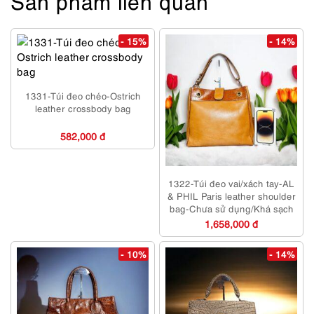
Sản phẩm liên quan
- 15%
- 14%
1331-Túi đeo chéo-Ostrich
leather crossbody bag
582,000 đ
1322-Túi đeo vai/xách tay-AL
& PHIL Paris leather shoulder
bag-Chưa sử dụng/Khá sạch
1,658,000 đ
- 10%
- 14%