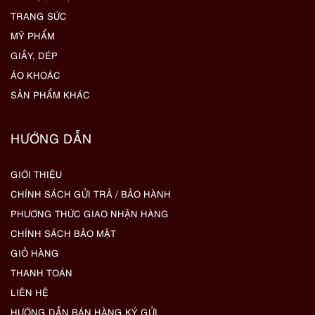
TRANG SỨC
MỸ PHẨM
GIẦY, DÉP
ÁO KHOÁC
SẢN PHẨM KHÁC
HƯỚNG DẪN
GIỚI THIỆU
CHÍNH SÁCH GỬI TRẢ / BẢO HÀNH
PHƯƠNG THỨC GIAO NHẬN HÀNG
CHÍNH SÁCH BẢO MẬT
GIỎ HÀNG
THANH TOÁN
LIÊN HỆ
HƯỚNG DẪN BÁN HÀNG KÝ GỬI