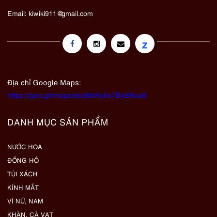
Email:
kiwiki911@gmail.com
z
Địa chỉ Google Maps:
https://goo.gl/maps/eby8bKyks7Bx89oa6
DANH MỤC SẢN PHẨM
NƯỚC HOA
ĐỒNG HỒ
TÚI XÁCH
KÍNH MẮT
VÍ NỮ, NAM
KHĂN, CÀ VẠT