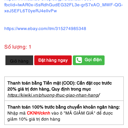
fbclid=IwAR0x-i5sRdhGudEG32FL3e-grS7xAO_MWF-QG-
xeJ5EFL6T0yeRJ4eIlvPw
https://www.ebay.com/itm/315274985348
Số lượng: 1
1442-
Gọi điện
Đặt hàng ngay
Giỏ hàng
Túi
đeo
chéo/xách
tay/
Thanh toán bằng Tiền mặt (COD): Cần đặt cọc trước
đeo
20% giá trị đơn hàng,
Quy định trong mục
vai-
https://kiwiki.vn/phuong-thuc-giao-nhan-hang
/
CHRISTIAN
OLIVER
Thanh toán 100% trước bằng chuyển khoản ngân hàng:
satchel
Nhập mã
CKNH/cknh
vào ô "MÃ GIẢM GIÁ" để được
bag-
giảm 10% giá trị đơn hàng
Khá