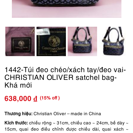
1442-Túi đeo chéo/xách tay/đeo vai-
CHRISTIAN OLIVER satchel bag-
Khá mới
(15% off )
638,000
₫
Giá
Giá
gốc
hiện
Thương hiệu:
Christian Oliver – made in China
Kích thước:
chiều rộng ~ 31cm, chiều cao ~ 24cm, bề dày ~
là:
tại
15cm, quai đeo điều chỉnh được chiều dài, quai xách ~