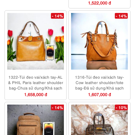
1,522,000 đ
- 14%
- 14%
1322-Túi đeo vai/xách tay-AL
1316-Túi đeo vai/xách tay-
& PHIL Paris leather shoulder
Cow leather shoulder/tote
bag-Chưa sử dụng/Khá sạch
bag-Đã sử dụng/Khá sạch
1,658,000 đ
1,607,000 đ
- 14%
- 10%