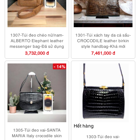
1307-Túi đeo chéo nữ/nam-
1301-Túi xách tay da cá sấu-
ALBERTO Elephant leather
CROCODILE leather birkin
messenger bag-Đã sử dụng
style handbag-Khá mới
3,732,000 đ
7,461,000 đ
- 14%
Hết hàng
1305-Túi đeo vai-SANTA
MARIA Italy crocodile skin
1303-Túi đeo vai-