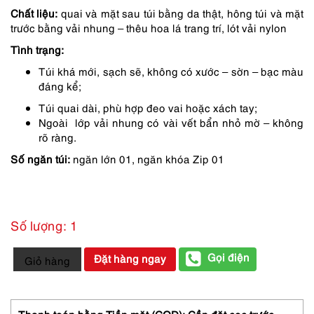
1,050,000 ₫.
là:
Chất liệu:
quai và mặt sau túi bằng da thật, hông túi và mặt
893,000 ₫.
trước bằng vải nhung – thêu hoa lá trang trí, lót vải nylon
Tình trạng:
Túi khá mới, sạch sẽ, không có xước – sờn – bạc màu
đáng kể;
Túi quai dài, phù hợp đeo vai hoặc xách tay;
Ngoài lớp vải nhung có vài vết bẩn nhỏ mờ – không
rõ ràng.
Số ngăn túi:
ngăn lớn 01, ngăn khóa Zip 01
Số lượng: 1
1425-
Gọi điện
Đặt hàng ngay
Giỏ hàng
Túi
đeo
vai-
HEYRAUD