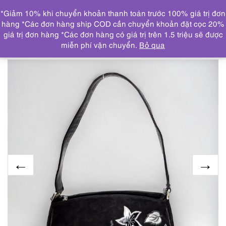
0
*Giảm 10% khi chuyển khoản thanh toán trước 100% giá trị đơn
DANH MỤC
hàng *Các đơn hàng ship COD cần chuyển khoản đặt cọc 20%
giá trị đơn hàng *Các đơn hàng có giá trị trên 1.5 triệu sẽ được
Trang chủ
SP NỔI BẬT
1425-Túi đeo vai-HEYRAUD
miễn phí vận chuyển.
Bỏ qua
shoulder bag-Khá mới