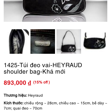
1425-Túi đeo vai-HEYRAUD
shoulder bag-Khá mới
(15% off )
893,000
₫
Giá
Giá
gốc
hiện
Thương hiệu:
Heyraud
Kích thước:
chiều rộng ~ 28cm, chiều cao ~ 15cm, bề dày ~
là:
tại
7cm; quai đeo ~ 70cm