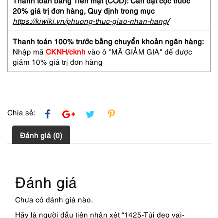
Thanh toán bằng Tiền mặt (COD): Cần đặt cọc trước
shoulder
20% giá trị đơn hàng,
Quy định trong mục
bag-
https://kiwiki.vn/phuong-thuc-giao-nhan-hang
/
Khá
mới
Thanh toán 100% trước bằng chuyển khoản ngân hàng:
số
Nhập mã
CKNH/cknh
vào ô "MÃ GIẢM GIÁ" để được
lượng
giảm 10% giá trị đơn hàng
Chia sẻ:
Đánh giá (0)
Đánh giá
Chưa có đánh giá nào.
Hãy là người đầu tiên nhận xét “1425-Túi đeo vai-