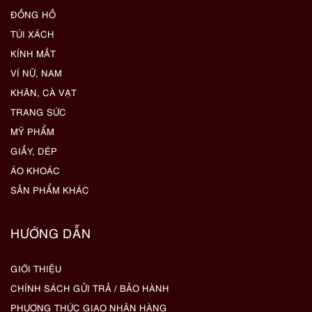
ĐỒNG HỒ
TÚI XÁCH
KÍNH MẮT
VÍ NỮ, NAM
KHĂN, CÀ VẠT
TRANG SỨC
MỸ PHẨM
GIẦY, DÉP
ÁO KHOÁC
SẢN PHẨM KHÁC
HƯỚNG DẪN
GIỚI THIỆU
CHÍNH SÁCH GỬI TRẢ / BẢO HÀNH
PHƯƠNG THỨC GIAO NHẬN HÀNG