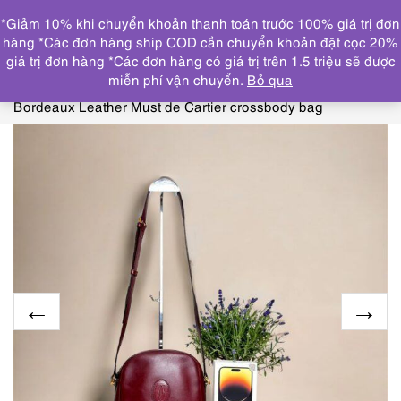
0
*Giảm 10% khi chuyển khoản thanh toán trước 100% giá trị đơn
DANH MỤC
hàng *Các đơn hàng ship COD cần chuyển khoản đặt cọc 20%
giá trị đơn hàng *Các đơn hàng có giá trị trên 1.5 triệu sẽ được
Trang chủ
TÚI XÁCH
BURBERRYS, CARTIER, DIOR,
miễn phí vận chuyển.
Bỏ qua
PRADA, LONGCHAMP
1388-Túi đeo chéo-CARTIER
Bordeaux Leather Must de Cartier crossbody bag