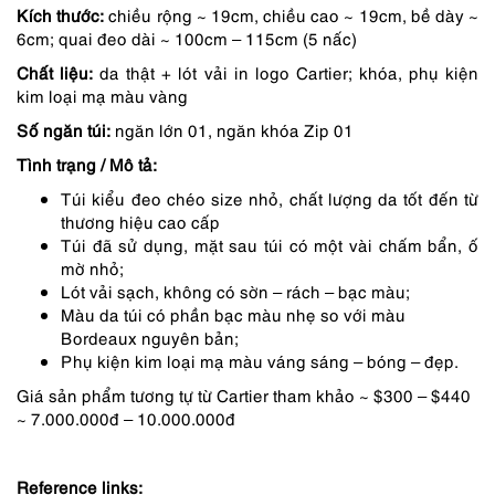
Kích thước:
chiều rộng ~ 19cm, chiều cao ~ 19cm, bề dày ~
là:
tại
6cm; quai đeo dài ~ 100cm – 115cm (5 nấc)
3,349,000 ₫.
là:
Chất liệu:
da thật + lót vải in logo Cartier; khóa, phụ kiện
2,847,000 ₫.
kim loại mạ màu vàng
Số ngăn túi:
ngăn lớn 01, ngăn khóa Zip 01
Tình trạng / Mô tả:
Túi kiểu đeo chéo size nhỏ, chất lượng da tốt đến từ
thương hiệu cao cấp
Túi đã sử dụng, mặt sau túi có một vài chấm bẩn, ố
mờ nhỏ;
Lót vải sạch, không có sờn – rách – bạc màu;
Màu da túi có phần bạc màu nhẹ so với màu
Bordeaux nguyên bản;
Phụ kiện kim loại mạ màu váng sáng – bóng – đẹp.
Giá sản phẩm tương tự từ Cartier tham khảo ~ $300 – $440
~ 7.000.000đ – 10.000.000đ
Reference links: