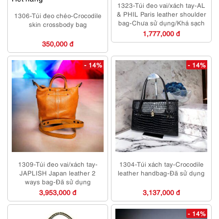
1323-Túi đeo vai/xách tay-AL
& PHIL Paris leather shoulder
1306-Túi đeo chéo-Crocodile
bag-Chưa sử dụng/Khá sạch
skin crossbody bag
1,777,000 đ
350,000 đ
- 14%
- 14%
1309-Túi đeo vai/xách tay-
1304-Túi xách tay-Crocodile
JAPLISH Japan leather 2
leather handbag-Đã sử dụng
ways bag-Đã sử dụng
3,953,000 đ
3,137,000 đ
- 14%