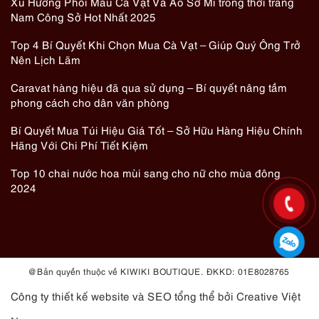
Xu Hướng Phối Màu Cà Vạt Và Áo Sơ Mi trong thời trang
Nam Công Sở Hot Nhất 2025
Top 4 Bí Quyết Khi Chọn Mua Cà Vạt – Giúp Quý Ông Trở
Nên Lịch Lãm
Caravat hàng hiệu đã qua sử dụng – Bí quyết nâng tầm
phong cách cho dân văn phòng
Bí Quyết Mua Túi Hiệu Giá Tốt – Sở Hữu Hàng Hiệu Chính
Hãng Với Chi Phí Tiết Kiệm
Top 10 chai nước hoa mùi sang cho nữ cho mùa đông
2024
@ Bản quyền thuộc về KIWIKI BOUTIQUE. ĐKKD: 01E8028765
Công ty thiết kế website
và
SEO tổng thể
bởi Creative Việt