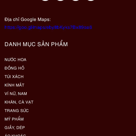
Địa chỉ Google Maps:
https://goo.gl/maps/eby8bKyks7Bx89oa6
DANH MỤC SẢN PHẨM
NƯỚC HOA
ĐỒNG HỒ
TÚI XÁCH
KÍNH MẮT
VÍ NỮ, NAM
KHĂN, CÀ VẠT
TRANG SỨC
MỸ PHẨM
GIẦY, DÉP
ÁO KHOÁC