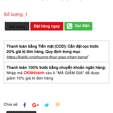
Số lượng: 1
1388-
Gọi điện
Đặt hàng ngay
Giỏ hàng
Túi
đeo
chéo-
CARTIER
Thanh toán bằng Tiền mặt (COD): Cần đặt cọc trước
Bordeaux
20% giá trị đơn hàng,
Quy định trong mục
Leather
https://kiwiki.vn/phuong-thuc-giao-nhan-hang
/
Must
de
Thanh toán 100% trước bằng chuyển khoản ngân hàng:
Cartier
Nhập mã
CKNH/cknh
vào ô "MÃ GIẢM GIÁ" để được
crossbody
giảm 10% giá trị đơn hàng
bag
số
lượng
Chia sẻ: