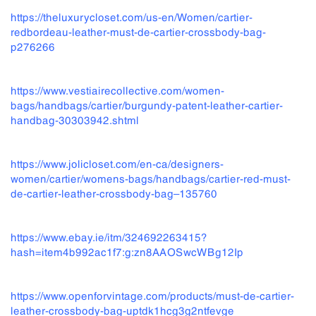
h
ttps://theluxurycloset.com/us-en/Women/cartier-
redbordeau-leather-must-de-cartier-crossbody-bag-
p276266
https://www.vestiairecollective.com/women-
bags/handbags/cartier/burgundy-patent-leather-cartier-
handbag-30303942.shtml
https://www.jolicloset.com/en-ca/designers-
women/cartier/womens-bags/handbags/cartier-red-must-
de-cartier-leather-crossbody-bag–135760
https://www.ebay.ie/itm/324692263415?
hash=item4b992ac1f7:g:zn8AAOSwcWBg12Ip
https://www.openforvintage.com/products/must-de-cartier-
leather-crossbody-bag-uptdk1hcg3g2ntfevge