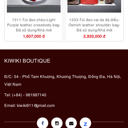
1311-Túi đeo chéo-Light
1333-Túi đeo vai da đà điểu-
Purple leather crossbody bag-
Ostrich leather shoulder bag-
Đã sử dụng/Khá mới
Đã sử dụng/Khá mới
1,607,000 đ
2,933,000 đ
KIWIKI BOUTIQUE
Đ/C: 54 - Phố Tam Khương, Khương Thượng, Đống Đa, Hà Nội,
Việt Nam
Tel: (+84) - 981987140
Email:
kiwiki911@gmail.com
z