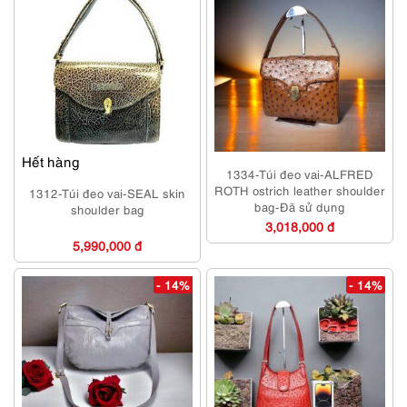
Hết hàng
1334-Túi đeo vai-ALFRED
ROTH ostrich leather shoulder
1312-Túi đeo vai-SEAL skin
bag-Đã sử dụng
shoulder bag
3,018,000 đ
5,990,000 đ
- 14%
- 14%