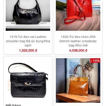
1319-Túi đeo vai-Leather
1332-Túi đeo chéo-JRA
shoulder bag-Đã sử dụng/Khá
Ostrich leather crossbody
sạch
bag-Như mới
1,522,000 đ
4,038,000 đ
- 14%
Hết hàng