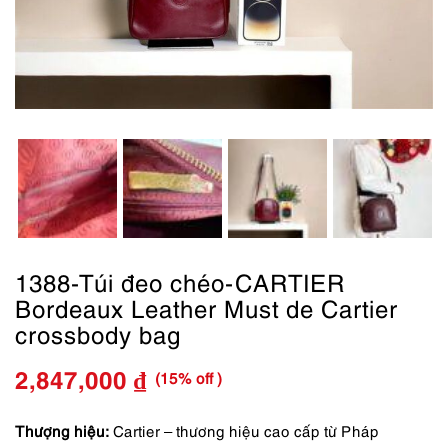
1388-Túi đeo chéo-CARTIER
Bordeaux Leather Must de Cartier
crossbody bag
(15% off )
2,847,000
₫
Giá
Giá
gốc
hiện
Thượng hiệu:
Cartier – thương hiệu cao cấp từ Pháp