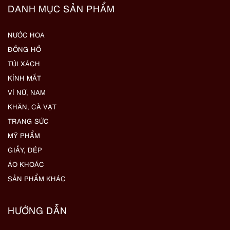
DANH MỤC SẢN PHẨM
NƯỚC HOA
ĐỒNG HỒ
TÚI XÁCH
KÍNH MẮT
VÍ NỮ, NAM
KHĂN, CÀ VẠT
TRANG SỨC
MỸ PHẨM
GIẦY, DÉP
ÁO KHOÁC
SẢN PHẨM KHÁC
HƯỚNG DẪN