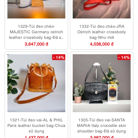
1329-Túi đeo chéo-
1332-Túi đeo chéo-JRA
MAJESTIC Germany ostrich
Ostrich leather crossbody
leather crossbody bag-Đã sử
bag-Như mới
dụng
3,647,000 đ
4,038,000 đ
- 14%
- 14%
1321-Túi đeo vai-AL & PHIL
1305-Túi đeo vai-SANTA
Paris leather bucket bag-Chưa
MARIA Italy crocodile skin
sử dụng
shoulder bag-Đã sử dụng
1,437,000 đ
3,987,000 đ