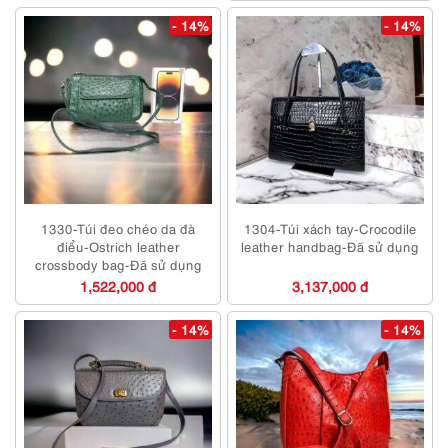
- 14%
- 14%
1330-Túi đeo chéo da đà
1304-Túi xách tay-Crocodile
điểu-Ostrich leather
leather handbag-Đã sử dụng
crossbody bag-Đã sử dụng
1,522,000 đ
3,137,000 đ
- 14%
- 14%