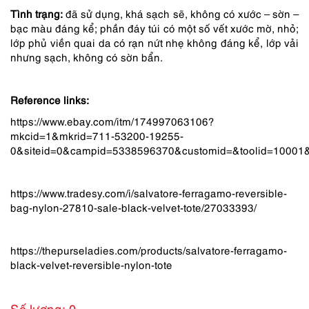
Tình trạng:
đã sử dụng, khá sạch sẽ, không có xước – sờn –
bạc màu đáng kể; phần đáy túi có một số vết xước mờ, nhỏ;
lớp phủ viền quai da có rạn nứt nhẹ không đáng kể, lớp vải
nhưng sạch, không có sờn bẩn.
Reference links:
https://www.ebay.com/itm/174997063106?
mkcid=1&mkrid=711-53200-19255-
0&siteid=0&campid=5338596370&customid=&toolid=10001
https://www.tradesy.com/i/salvatore-ferragamo-reversible-
bag-nylon-27810-sale-black-velvet-tote/27033393/
https://thepurseladies.com/products/salvatore-ferragamo-
black-velvet-reversible-nylon-tote
Số lượng: 0