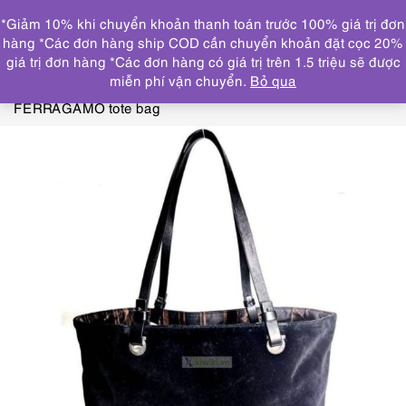
0
*Giảm 10% khi chuyển khoản thanh toán trước 100% giá trị đơn
DANH MỤC
hàng *Các đơn hàng ship COD cần chuyển khoản đặt cọc 20%
giá trị đơn hàng *Các đơn hàng có giá trị trên 1.5 triệu sẽ được
Trang chủ
TÚI XÁCH
SALVARTORE, BALLY, FENDI,
miễn phí vận chuyển.
Bỏ qua
NINA RICCI
1367-Túi xách tay-SALVATORE
FERRAGAMO tote bag