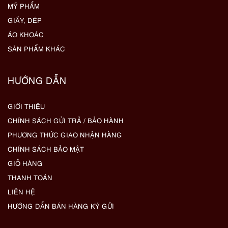
MỸ PHẨM
GIẦY, DÉP
ÁO KHOÁC
SẢN PHẨM KHÁC
HƯỚNG DẪN
GIỚI THIỆU
CHÍNH SÁCH GỬI TRẢ / BẢO HÀNH
PHƯƠNG THỨC GIAO NHẬN HÀNG
CHÍNH SÁCH BẢO MẬT
GIỎ HÀNG
THANH TOÁN
LIÊN HỆ
HƯỚNG DẪN BÁN HÀNG KÝ GỬI