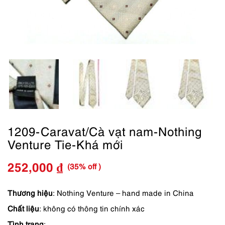
1209-Caravat/Cà vạt nam-Nothing
Venture Tie-Khá mới
(35% off )
252,000
₫
Giá
Giá
gốc
hiện
Thương hiệu
: Nothing Venture – hand made in China
Chất liệu
: không có thông tin chính xác
là:
tại
Tình trạng
: