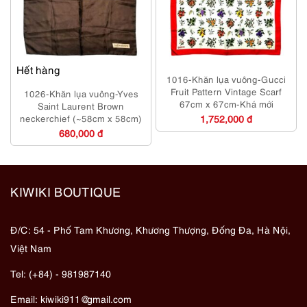
Hết hàng
1016-Khăn lụa vuông-Gucci
Fruit Pattern Vintage Scarf
1026-Khăn lụa vuông-Yves
67cm x 67cm-Khá mới
Saint Laurent Brown
neckerchief (~58cm x 58cm)
1,752,000 đ
680,000 đ
KIWIKI BOUTIQUE
Đ/C: 54 - Phố Tam Khương, Khương Thượng, Đống Đa, Hà Nội,
Việt Nam
Tel: (+84) - 981987140
Email:
kiwiki911@gmail.com