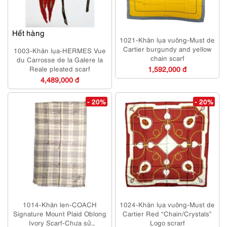
Hết hàng
1021-Khăn lụa vuông-Must de
Cartier burgundy and yellow
1003-Khăn lụa-HERMES Vue
chain scarf
du Carrosse de la Galere la
Reale pleated scarf
1,592,000 đ
4,489,000 đ
- 20%
- 20%
1014-Khăn len-COACH
1024-Khăn lụa vuông-Must de
Signature Mount Plaid Oblong
Cartier Red “Chain/Crystals”
Ivory Scarf-Chưa sử
Logo scrarf