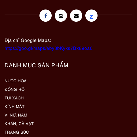
z
Địa chỉ Google Maps:
https://goo.gl/maps/eby8bKyks7Bx89oa6
DANH MỤC SẢN PHẨM
NƯỚC HOA
ĐỒNG HỒ
TÚI XÁCH
KÍNH MẮT
VÍ NỮ, NAM
KHĂN, CÀ VẠT
TRANG SỨC