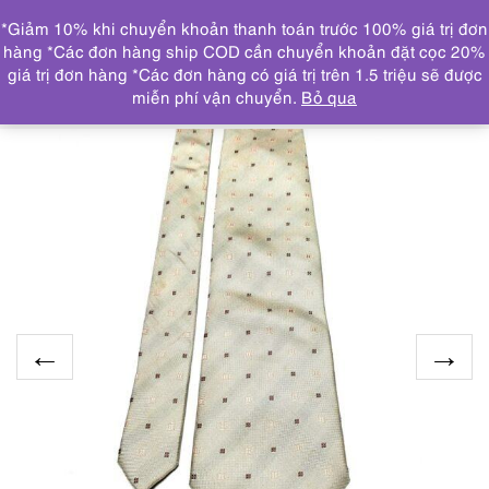
0
*Giảm 10% khi chuyển khoản thanh toán trước 100% giá trị đơn
DANH MỤC
hàng *Các đơn hàng ship COD cần chuyển khoản đặt cọc 20%
giá trị đơn hàng *Các đơn hàng có giá trị trên 1.5 triệu sẽ được
Trang chủ
KHĂN, CÀ VẠT
CRAVAT/CÀ VẠT
1209-
miễn phí vận chuyển.
Bỏ qua
Caravat/Cà vạt nam-Nothing Venture Tie-Khá mới