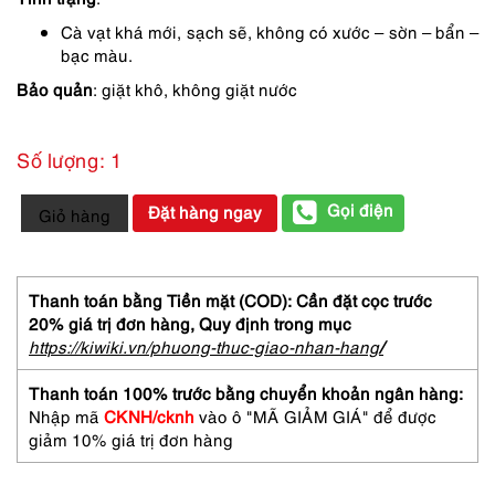
390,000 ₫.
là:
Cà vạt khá mới, sạch sẽ, không có xước – sờn – bẩn –
252,000 ₫.
bạc màu.
Bảo quản
: giặt khô, không giặt nước
Số lượng: 1
1209-
Gọi điện
Đặt hàng ngay
Giỏ hàng
Caravat/Cà
vạt
nam-
Nothing
Thanh toán bằng Tiền mặt (COD): Cần đặt cọc trước
Venture
20% giá trị đơn hàng,
Quy định trong mục
Tie-
https://kiwiki.vn/phuong-thuc-giao-nhan-hang
/
Khá
mới
Thanh toán 100% trước bằng chuyển khoản ngân hàng:
số
Nhập mã
CKNH/cknh
vào ô "MÃ GIẢM GIÁ" để được
lượng
giảm 10% giá trị đơn hàng