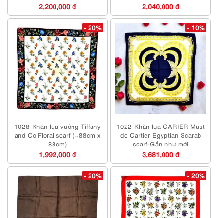
dụng/Như mới
2,200,000 đ
2,040,000 đ
- 20%
- 10%
1028-Khăn lụa vuông-Tiffany
1022-Khăn lụa-CARIER Must
and Co Floral scarf (~88cm x
de Cartier Egyptian Scarab
88cm)
scarf-Gần như mới
1,992,000 đ
3,681,000 đ
- 20%
- 20%