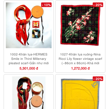
- 10%
- 20%
1002-Khăn lụa-HERMES
1027-Khăn lụa vuông-Nina
Smile in Third Millenary
Ricci Lily flower vintage scarf
pleated scarf-Gần như mới
(~86cm x 86cm)-Khá mới
5,301,000 đ
1,272,000 đ
- 20%