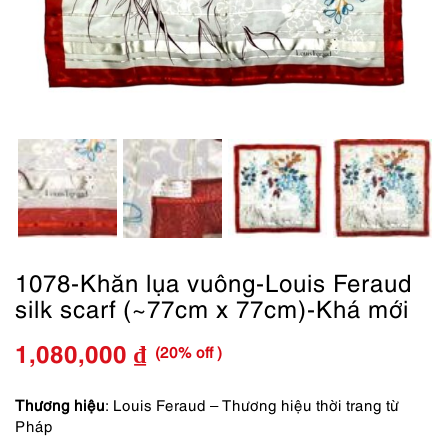
1078-Khăn lụa vuông-Louis Feraud
silk scarf (~77cm x 77cm)-Khá mới
(20% off )
1,080,000
₫
Giá
Giá
gốc
hiện
Thương hiệu
: Louis Feraud – Thương hiệu thời trang từ
Pháp
là:
tại