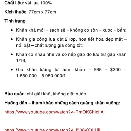
Chất liệu
: vải lụa 100%
1,350,000 ₫.
là:
Kích thước
: 77cm x 77cm
1,080,000 ₫.
Tình trạng
:
Khăn khá mới – sạch sẽ – không có sờn – xước – bẩn;
Khăn gia công lụa dệt 2 lớp, hoạ tiết hoa đẹp mắt –
nổi bật – chất lượng gia công tốt;
Khăn có nhàu nhẹ và có nếp gập do lưu trữ gấp khăn
1/16;
Giá khăn tương tự tham khảo ~ $65 – $200 ~
1.650.000 – 5.050.000đ
Bảo quản
: chỉ giặt khô, không giặt nước
Hướng dẫn – tham khảo những cách quàng khăn vuông:
https://www.youtube.com/watch?v=TmOKChiciiA
https://www.youtube.com/watch?v=I508yXXiUlI