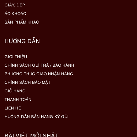
GIẦY, DÉP
ÁO KHOÁC
SẢN PHẨM KHÁC
HƯỚNG DẪN
GIỚI THIỆU
CHÍNH SÁCH GỬI TRẢ / BẢO HÀNH
PHƯƠNG THỨC GIAO NHẬN HÀNG
CHÍNH SÁCH BẢO MẬT
GIỎ HÀNG
THANH TOÁN
LIÊN HỆ
HƯỚNG DẪN BÁN HÀNG KÝ GỬI
BÀI VIẾT MỚI NHẤT