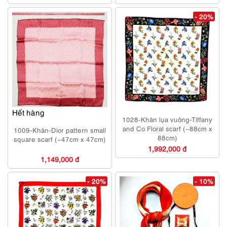
- 20%
Hết hàng
1028-Khăn lụa vuông-Tiffany
and Co Floral scarf (~88cm x
1009-Khăn-Dior pattern small
88cm)
square scarf (~47cm x 47cm)
1,992,000 đ
1,149,000 đ
- 20%
- 10%