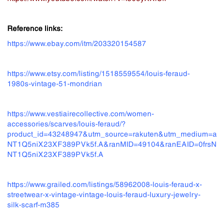
Reference links:
https://www.ebay.com/itm/203320154587
https://www.etsy.com/listing/1518559554/louis-feraud-
1980s-vintage-51-mondrian
https://www.vestiairecollective.com/women-
accessories/scarves/louis-feraud/?
product_id=43248947&utm_source=rakuten&utm_medium=a
NT1Q5niX23XF389PVk5f.A&ranMID=49104&ranEAID=0frsNr
NT1Q5niX23XF389PVk5f.A
https://www.grailed.com/listings/58962008-louis-feraud-x-
streetwear-x-vintage-vintage-louis-feraud-luxury-jewelry-
silk-scarf-m385