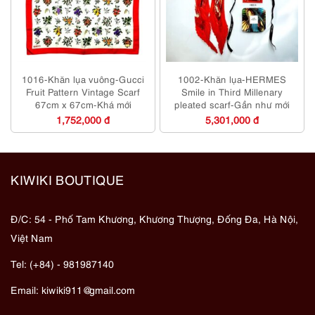
1016-Khăn lụa vuông-Gucci
1002-Khăn lụa-HERMES
Fruit Pattern Vintage Scarf
Smile in Third Millenary
67cm x 67cm-Khá mới
pleated scarf-Gần như mới
1,752,000 đ
5,301,000 đ
KIWIKI BOUTIQUE
Đ/C: 54 - Phố Tam Khương, Khương Thượng, Đống Đa, Hà Nội,
Việt Nam
Tel: (+84) - 981987140
Email:
kiwiki911@gmail.com