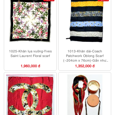
1025-Khăn lụa vuông-Yves
1013-Khăn dài-Coach
Saint Laurent Floral scarf
Patchwork Oblong Scarf
(~204cm x 76cm)-Gần như
mới
1,960,000 đ
1,352,000 đ