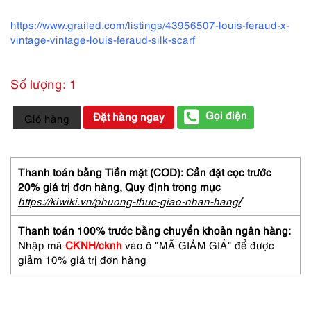
https://www.grailed.com/listings/43956507-louis-feraud-x-
vintage-vintage-louis-feraud-silk-scarf
Số lượng: 1
1078-
Gọi điện
Đặt hàng ngay
Giỏ hàng
Khăn
lụa
vuông-
Louis
Thanh toán bằng Tiền mặt (COD): Cần đặt cọc trước
Feraud
20% giá trị đơn hàng,
Quy định trong mục
silk
https://kiwiki.vn/phuong-thuc-giao-nhan-hang
/
scarf
(~77cm
Thanh toán 100% trước bằng chuyển khoản ngân hàng:
x
Nhập mã
CKNH/cknh
vào ô "MÃ GIẢM GIÁ" để được
77cm)-
giảm 10% giá trị đơn hàng
Khá
mới
số