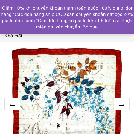
0
*Giảm 10% khi chuyển khoản thanh toán trước 100% giá trị đơn
DANH MỤC
hàng *Các đơn hàng ship COD cần chuyển khoản đặt cọc 20%
giá trị đơn hàng *Các đơn hàng có giá trị trên 1.5 triệu sẽ được
Trang chủ
KHĂN, CÀ VẠT
KHĂN QUÀNG LỤA
1078-
miễn phí vận chuyển.
Bỏ qua
Khăn lụa vuông-Louis Feraud silk scarf (~77cm x 77cm)-
Khá mới