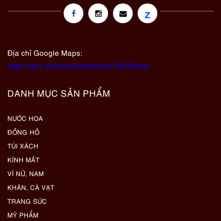
z
Địa chỉ Google Maps:
https://goo.gl/maps/eby8bKyks7Bx89oa6
DANH MỤC SẢN PHẨM
NƯỚC HOA
ĐỒNG HỒ
TÚI XÁCH
KÍNH MẮT
VÍ NỮ, NAM
KHĂN, CÀ VẠT
TRANG SỨC
MỸ PHẨM