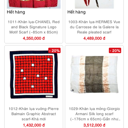
Hết hàng
Hết hàng
1011-Khăn lụa-CHANEL Red
1003-Khăn lụa-HERMES Vue
and Black Signature Logo
du Carrosse de la Galere la
Motif Scarf (~85cm x 85cm)
Reale pleated scarf
4,350,000 đ
4,489,000 đ
- 20%
- 20%
1012-Khăn lụa vuông-Pierre
1029-Khăn lụa mỏng-Giorgio
Balmain Graphic Abstract
Armani Silk long scarf
scarf-Khá mới
(~176cm x 65cm)-Gần như
mới
1,432,000 đ
3,512,000 đ