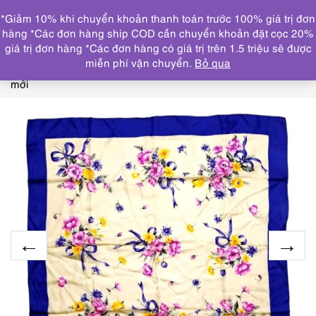
0
*Giảm 10% khi chuyển khoản thanh toán trước 100% giá trị đơn
DANH MỤC
hàng *Các đơn hàng ship COD cần chuyển khoản đặt cọc 20%
giá trị đơn hàng *Các đơn hàng có giá trị trên 1.5 triệu sẽ được
Trang chủ
KHĂN, CÀ VẠT
KHĂN QUÀNG LỤA
1067-
miễn phí vận chuyển.
Bỏ qua
Khăn lụa vuông-Floral theme silk carf (~86cm x 86cm)-Khá
mới