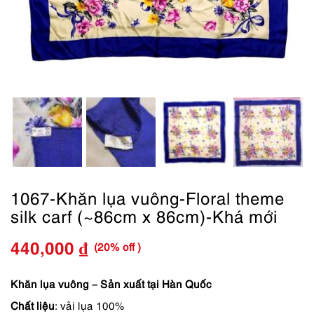
1067-Khăn lụa vuông-Floral theme
silk carf (~86cm x 86cm)-Khá mới
(20% off )
440,000
₫
Giá
Giá
gốc
hiện
Khăn lụa vuông – Sản xuất tại Hàn Quốc
Chất liệu
: vải lụa 100%
là:
tại