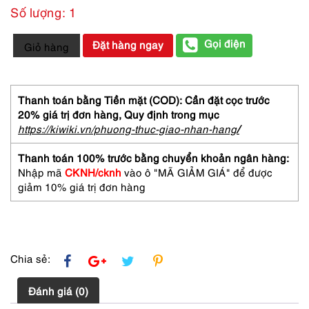
Số lượng: 1
1067-
Gọi điện
Đặt hàng ngay
Giỏ hàng
Khăn
lụa
vuông-
Floral
Thanh toán bằng Tiền mặt (COD): Cần đặt cọc trước
theme
20% giá trị đơn hàng,
Quy định trong mục
silk
https://kiwiki.vn/phuong-thuc-giao-nhan-hang
/
carf
(~86cm
Thanh toán 100% trước bằng chuyển khoản ngân hàng:
x
Nhập mã
CKNH/cknh
vào ô "MÃ GIẢM GIÁ" để được
86cm)-
giảm 10% giá trị đơn hàng
Khá
mới
số
lượng
Chia sẻ:
Đánh giá (0)