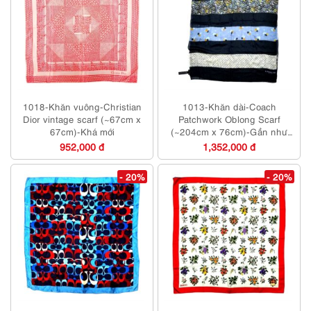
1018-Khăn vuông-Christian
1013-Khăn dài-Coach
Dior vintage scarf (~67cm x
Patchwork Oblong Scarf
67cm)-Khá mới
(~204cm x 76cm)-Gần như
mới
952,000 đ
1,352,000 đ
- 20%
- 20%