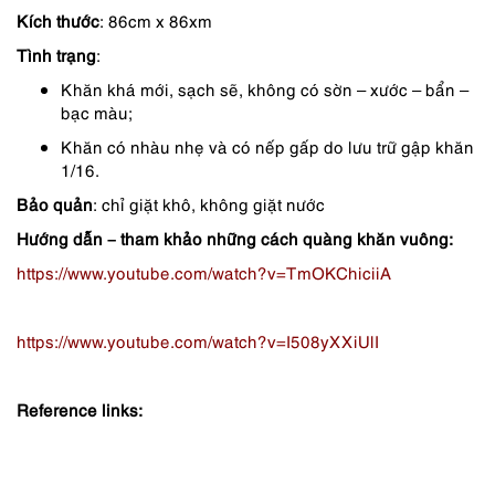
Kích thước
: 86cm x 86xm
550,000 ₫.
là:
Tình trạng
:
440,000 ₫.
Khăn khá mới, sạch sẽ, không có sờn – xước – bẩn –
bạc màu;
Khăn có nhàu nhẹ và có nếp gấp do lưu trữ gập khăn
1/16.
Bảo quản
: chỉ giặt khô, không giặt nước
Hướng dẫn – tham khảo những cách quàng khăn vuông:
https://www.youtube.com/watch?v=TmOKChiciiA
https://www.youtube.com/watch?v=I508yXXiUlI
Reference links: