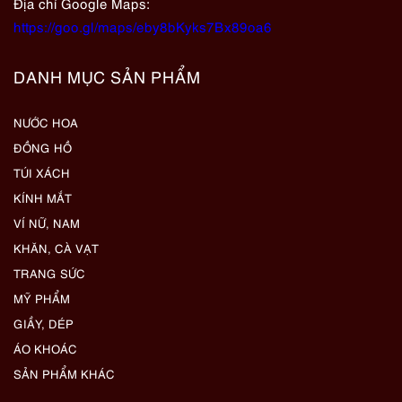
Địa chỉ Google Maps:
https://goo.gl/maps/eby8bKyks7Bx89oa6
DANH MỤC SẢN PHẨM
NƯỚC HOA
ĐỒNG HỒ
TÚI XÁCH
KÍNH MẮT
VÍ NỮ, NAM
KHĂN, CÀ VẠT
TRANG SỨC
MỸ PHẨM
GIẦY, DÉP
ÁO KHOÁC
SẢN PHẨM KHÁC