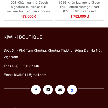
1008-Khăn lụa nhỏ-Coach
1016-Khăn lụa vuông-Gucci
signature multicolor silk
Fruit Pattern Vintage Scarf
neckerchief (~50cm x 50cm)
67cm x 67cm-Khá mới
472,000 đ
1,752,000 đ
KIWIKI BOUTIQUE
Đ/C: 54 - Phố Tam Khương, Khương Thượng, Đống Đa, Hà Nội,
Việt Nam
Tel: (+84) - 981987140
Email:
kiwiki911@gmail.com
z