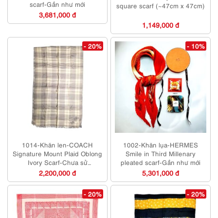
scarf-Gần như mới
square scarf (~47cm x 47cm)
3,681,000 đ
1,149,000 đ
- 20%
- 10%
1014-Khăn len-COACH
1002-Khăn lụa-HERMES
Signature Mount Plaid Oblong
Smile in Third Millenary
Ivory Scarf-Chưa sử
pleated scarf-Gần như mới
dụng/Như mới
2,200,000 đ
5,301,000 đ
- 20%
- 20%