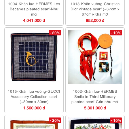
1004-Khăn lụa-HERMES Les
1018-Khăn vuông-Christian
Becanes pleated scarf-Như
Dior vintage scarf (~67cm x
mới
67cm)-Khá mới
4,041,000 đ
952,000 đ
- 20%
- 10%
1015-Khăn lụa vuông-GUCCI
1002-Khăn lụa-HERMES
Accessory Collection scarf
Smile in Third Millenary
(~80cm x 80cm)
pleated scarf-Gần như mới
1,560,000 đ
5,301,000 đ
- 20%
- 10%