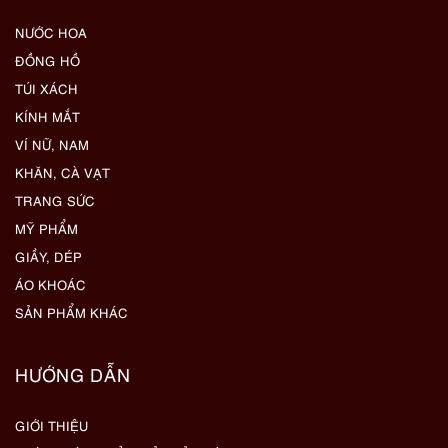
NƯỚC HOA
ĐỒNG HỒ
TÚI XÁCH
KÍNH MẮT
VÍ NỮ, NAM
KHĂN, CÀ VẠT
TRANG SỨC
MỸ PHẨM
GIẦY, DÉP
ÁO KHOÁC
SẢN PHẨM KHÁC
HƯỚNG DẪN
GIỚI THIỆU