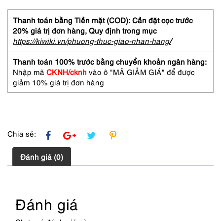
vuông-
Yves
Thanh toán bằng Tiền mặt (COD): Cần đặt cọc trước
Saint
20% giá trị đơn hàng,
Quy định trong mục
Laurent
https://kiwiki.vn/phuong-thuc-giao-nhan-hang
/
foulards
vintage
Thanh toán 100% trước bằng chuyển khoản ngân hàng:
scarf
Nhập mã
CKNH/cknh
vào ô "MÃ GIẢM GIÁ" để được
(~100cm
giảm 10% giá trị đơn hàng
x
102cm)
số
lượng
Chia sẻ:
Đánh giá (0)
Đánh giá