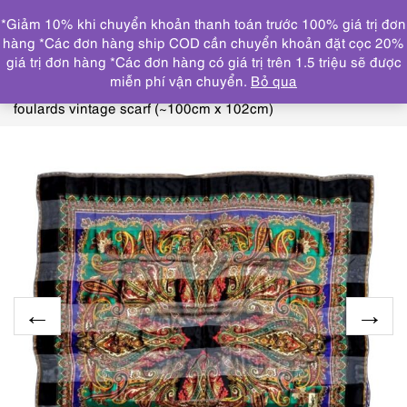
0
*Giảm 10% khi chuyển khoản thanh toán trước 100% giá trị đơn
DANH MỤC
hàng *Các đơn hàng ship COD cần chuyển khoản đặt cọc 20%
giá trị đơn hàng *Các đơn hàng có giá trị trên 1.5 triệu sẽ được
Trang chủ
KHĂN, CÀ VẠT
HERMES, GUCCI, DIOR,
miễn phí vận chuyển.
Bỏ qua
CHANEL, YSL
1033-Khăn lụa vuông-Yves Saint Laurent
foulards vintage scarf (~100cm x 102cm)