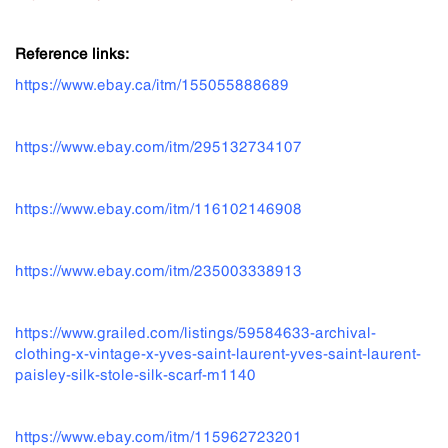
Reference links:
https://www.ebay.ca/itm/155055888689
https://www.ebay.com/itm/295132734107
https://www.ebay.com/itm/116102146908
https://www.ebay.com/itm/235003338913
https://www.grailed.com/listings/59584633-archival-
clothing-x-vintage-x-yves-saint-laurent-yves-saint-laurent-
paisley-silk-stole-silk-scarf-m1140
https://www.ebay.com/itm/115962723201