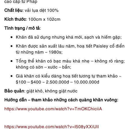
cao cấp từ Pháp
là:
tại
Chất liệu
: vải lụa dệt 100%
2,590,000 ₫.
là:
Kích thước
: 100cm x 102cm
2,072,000 ₫.
Tình trạng / mô tả
:
Khăn đã sử dụng nhưng khá mới, sạch và hiếm gặp;
Khăn được sản xuất lâu năm, hoạ tiết Paisley cổ điển
từ những năm ~ 1980s;
Tổng thể khăn có bạc màu khá nhẹ – không rõ ràng;
không có sờn – xước – bẩn;
Giá khăn có kiểu dáng hoạ tiết tương tự tham khảo ~
$100 – $400 ~ 2.500.000đ – 10.000.000đ
Bảo quản
: giặt khô, không giặt nước
Hướng dẫn – tham khảo những cách quàng khăn vuông:
https://www.youtube.com/watch?v=TmOKChiciiA
https://www.youtube.com/watch?v=I508yXXiUlI