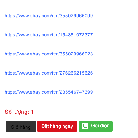
https://www.ebay.com/itm/355029966099
https://www.ebay.com/itm/154351072377
https://www.ebay.com/itm/355029966023
https://www.ebay.com/itm/276266215626
https://www.ebay.com/itm/235546747399
Số lượng: 1
1033-
Gọi điện
Đặt hàng ngay
Giỏ hàng
Khăn
lụa