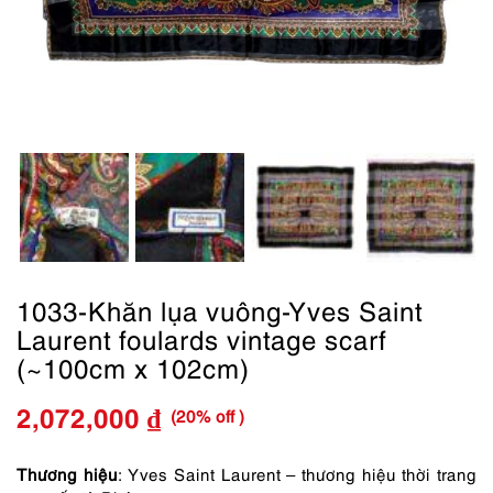
1033-Khăn lụa vuông-Yves Saint
Laurent foulards vintage scarf
(~100cm x 102cm)
(20% off )
2,072,000
₫
Giá
Giá
gốc
hiện
Thương hiệu
: Yves Saint Laurent – thương hiệu thời trang