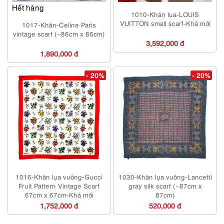
Hết hàng
1010-Khăn lụa-LOUIS
VUITTON small scarf-Khá mới
1017-Khăn-Celine Paris
vintage scarf (~86cm x 86cm)
3,592,000 đ
1,890,000 đ
- 20%
- 20%
1016-Khăn lụa vuông-Gucci
1030-Khăn lụa vuông-Lancetti
Fruit Pattern Vintage Scarf
gray silk scarf (~87cm x
67cm x 67cm-Khá mới
87cm)
1,752,000 đ
520,000 đ