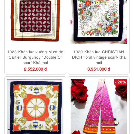
1023-Khăn lụa vuông-Must de
1020-Khăn lụa-CHRISTIAN
Cartier Burgundy “Double C”
DIOR floral vintage scarf-Khá
scarf-Khá mới
mới
2,552,000 đ
3,951,000 đ
- 20%