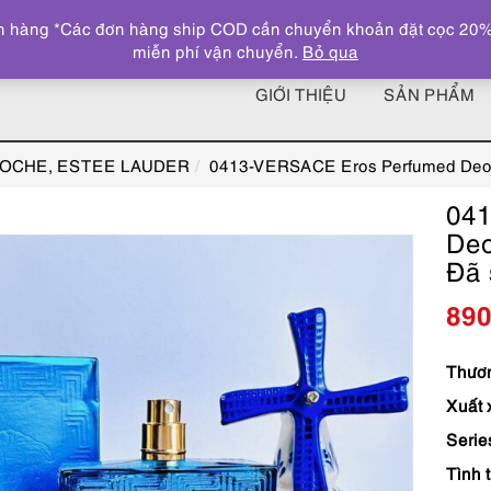
 hàng *Các đơn hàng ship COD cần chuyển khoản đặt cọc 20% giá
miễn phí vận chuyển.
Bỏ qua
GIỚI THIỆU
SẢN PHẨM
ROCHE, ESTEE LAUDER
0413-VERSACE Eros Perfumed Deod
04
Deo
Đã 
89
Thươn
Xuất 
Serie
Tình 