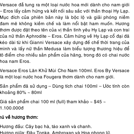
Versace đẫ tung ra một loại nước hoa mới dành cho nam giới
– Eros lấy cảm hứng và kết nối sâu sắc với thần thoại Hy Lạp.
Mục đích của phiên bản này là bộc lộ và giải phóng niềm
đam mê không kiềm chế và làm nổi bật ham muốn. Hương
thơm được đặt theo tên của vị thần tình yêu Hy Lạp và con trai
của nữ thần Aphrodite – Eros. Cảm hứng về Hy Lạp cổ đại đã
kéo dài từ khi Gianni Versace xây dựng đế chế thời trang của
mình và lấy nữ thần Medusa làm biểu tượng thương hiệu để
tô điểm cho nhiều sản phẩm của hãng, trong đó có chai nước
hoa nam Eros.
Versace Eros Lăn Khử Mùi Cho Nam 100ml. Eros By Versace
là một loại nước hoa Fougera thơm dành cho nam giới.
Sản phẩm đã sử dụng – Dùng tích chai 100ml – Ước tính còn
khoảng 80% ~ 80ml
Giá sản phẩm chai 100 ml (full) tham khảo ~ $45 ~
1.100.000đ
hú về hương thơm:
Hương đầu: Cây bạc hà, táo xanh và chanh.
Hương giữa: Đậu Tonka, Ambroxan và Hoa phong lữ.