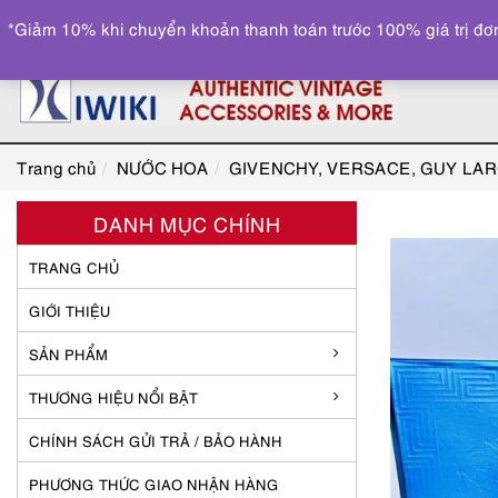
*Giảm 10% khi chuyển khoản thanh toán trước 100% giá trị đơn
Trang chủ
NƯỚC HOA
GIVENCHY, VERSACE, GUY LA
DANH MỤC CHÍNH
TRANG CHỦ
GIỚI THIỆU
SẢN PHẨM
THƯƠNG HIỆU NỔI BẬT
CHÍNH SÁCH GỬI TRẢ / BẢO HÀNH
PHƯƠNG THỨC GIAO NHẬN HÀNG