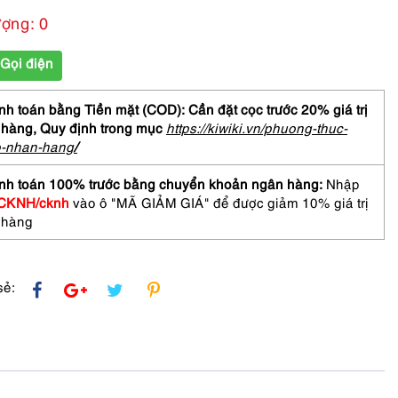
ượng: 0
Gọi điện
h toán bằng Tiền mặt (COD): Cần đặt cọc trước 20% giá trị
 hàng,
Quy định trong mục
https://kiwiki.vn/phuong-thuc-
o-nhan-hang
/
nh toán 100% trước bằng chuyển khoản ngân hàng:
Nhập
CKNH/cknh
vào ô "MÃ GIẢM GIÁ" để được giảm 10% giá trị
 hàng
sẻ: