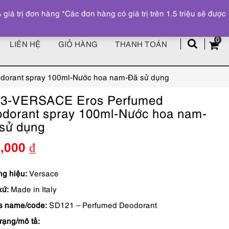
Đăng ký
Tài khoản
z
 trị đơn hàng *Các đơn hàng có giá trị trên 1.5 triệu sẽ được
0
LIÊN HỆ
GIỎ HÀNG
THANH TOÁN
orant spray 100ml-Nước hoa nam-Đã sử dụng
13-VERSACE Eros Perfumed
dorant spray 100ml-Nước hoa nam-
sử dụng
0,000
₫
g hiệu:
Versace
xứ:
Made in Italy
s name/code:
SD121 – Perfumed Deodorant
trạng/mô tả: