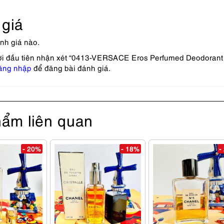
giá
nh giá nào.
ời đầu tiên nhận xét “0413-VERSACE Eros Perfumed Deodoran
ăng nhập
để đăng bài đánh giá.
ẩm liên quan
- 20%
- 18%
-