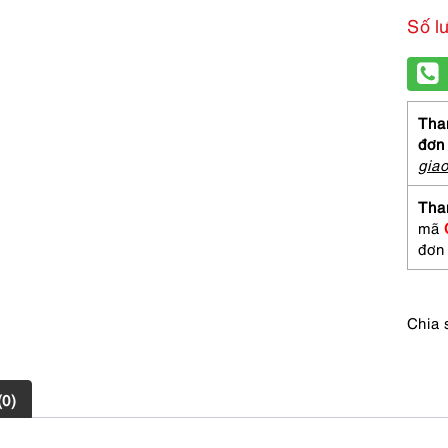
Số l
Than
đơn
gia
Tha
mã
đơn
Chia 
(0)