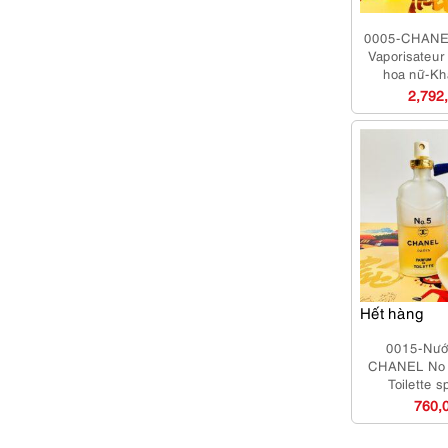
0005-CHANEL
Vaporisateu
hoa nữ-Kh
2,792
Hết hàng
0015-Nướ
CHANEL No 
Toilette 
760,