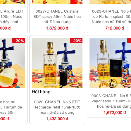
 Allure EDT
0027-CHANEL Cristalle
0023-CHANEL No 5 
r 100ml-Nước
EDT spray 59ml-Nước hoa
de Parfum splash 30
á đầy chai
nữ-Đã sử dụng
Nước hoa nữ-Đã sử 
,000 đ
1,672,000 đ
712,000 đ
- 20%
- 20%
-
Hết hàng
0003-CHANEL No 5 
vaporisateur 100ml-
c hoa nữ-
0020-CHANEL No 5 EDT
hoa nữ-Đã sử dụn
5 Parfum de
Recharge refill 75ml-Nước
spray 50ml
hoa nữ-Đã sử dụng
1,672,000 đ
000 đ
1,432,000 đ