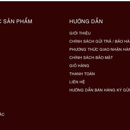
C SẢN PHẨM
HƯỚNG DẪN
GIỚI THIỆU
CHÍNH SÁCH GỬI TRẢ / BẢO H
PHƯƠNG THỨC GIAO NHẬN HÀ
CHÍNH SÁCH BẢO MẬT
GIỎ HÀNG
THANH TOÁN
LIÊN HỆ
HƯỚNG DẪN BÁN HÀNG KÝ GỬI
ÁC