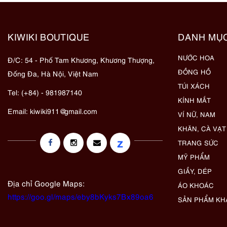
KIWIKI BOUTIQUE
DANH MỤ
NƯỚC HOA
Đ/C: 54 - Phố Tam Khương, Khương Thượng,
ĐỒNG HỒ
Đống Đa, Hà Nội, Việt Nam
TÚI XÁCH
Tel: (+84) - 981987140
KÍNH MẮT
Email:
kiwiki911@gmail.com
VÍ NỮ, NAM
KHĂN, CÀ VẠT
z
TRANG SỨC
MỸ PHẨM
GIẦY, DÉP
Địa chỉ Google Maps:
ÁO KHOÁC
https://goo.gl/maps/eby8bKyks7Bx89oa6
SẢN PHẨM KH