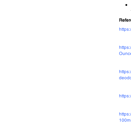
Refer
https
https
Ounc
https
deodo
https
https
100ml