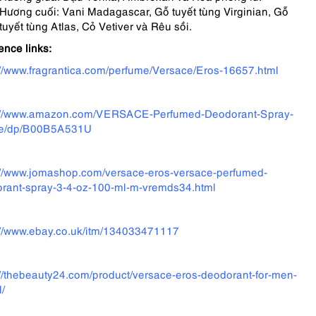
Hương cuối: Vani Madagascar, Gỗ tuyết tùng Virginian, Gỗ
tuyết tùng Atlas, Cỏ Vetiver và Rêu sồi.
ence links:
://www.fragrantica.com/perfume/Versace/Eros-16657.html
://www.amazon.com/VERSACE-Perfumed-Deodorant-Spray-
e/dp/B00B5A531U
://www.jomashop.com/versace-eros-versace-perfumed-
rant-spray-3-4-oz-100-ml-m-vremds34.html
://www.ebay.co.uk/itm/134033471117
://thebeauty24.com/product/versace-eros-deodorant-for-men-
/