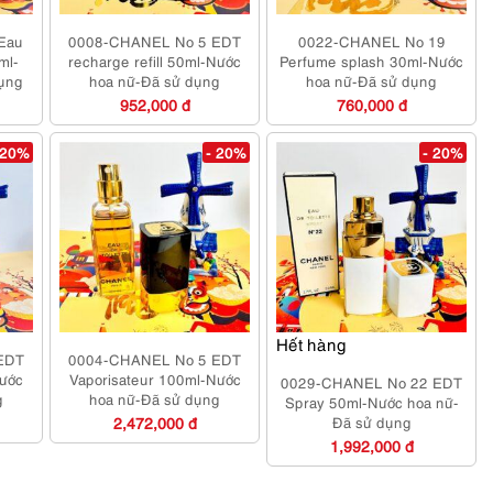
Eau
0008-CHANEL No 5 EDT
0022-CHANEL No 19
ml-
recharge refill 50ml-Nước
Perfume splash 30ml-Nước
dụng
hoa nữ-Đã sử dụng
hoa nữ-Đã sử dụng
952,000 đ
760,000 đ
 20%
- 20%
- 20%
Hết hàng
EDT
0004-CHANEL No 5 EDT
Nước
Vaporisateur 100ml-Nước
0029-CHANEL No 22 EDT
g
hoa nữ-Đã sử dụng
Spray 50ml-Nước hoa nữ-
2,472,000 đ
Đã sử dụng
1,992,000 đ