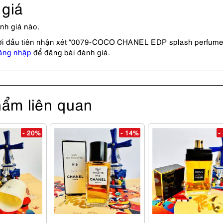
giá
nh giá nào.
ời đầu tiên nhận xét “0079-COCO CHANEL EDP splash perfume
ăng nhập
để đăng bài đánh giá.
ẩm liên quan
- 20%
- 14%
-