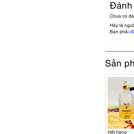
Đánh 
Chưa có đá
Hãy là ngư
Bạn phải
đ
Sản ph
Hết hàng