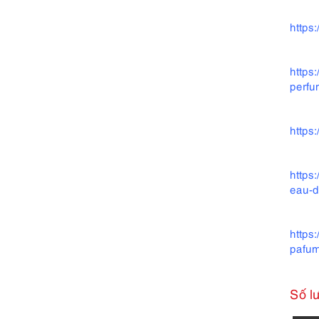
https
https
perfu
https
https
eau-d
https
pafum
Số l