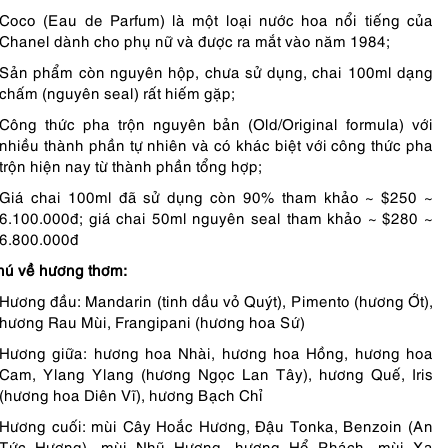
Coco (Eau de Parfum) là một loại nước hoa nổi tiếng của
Chanel dành cho phụ nữ và được ra mắt vào năm 1984;
Sản phẩm còn nguyên hộp, chưa sử dụng, chai 100ml dạng
chấm (nguyên seal) rất hiếm gặp;
Công thức pha trộn nguyên bản (Old/Original formula) với
nhiều thành phần tự nhiên và có khác biệt với công thức pha
trộn hiện nay từ thành phần tổng hợp;
Giá chai 100ml đã sử dụng còn 90% tham khảo ~ $250 ~
6.100.000đ; giá chai 50ml nguyên seal tham khảo ~ $280 ~
6.800.000đ
hú về hương thơm:
Hương đầu: Mandarin (tinh dầu vỏ Quýt), Pimento (hương Ớt),
hương Rau Mùi, Frangipani (hương hoa Sứ)
Hương giữa: hương hoa Nhài, hương hoa Hồng, hương hoa
Cam, Ylang Ylang (hương Ngọc Lan Tây), hương Quế, Iris
(hương hoa Diên Vĩ), hương Bạch Chỉ
Hương cuối: mùi Cây Hoắc Hương, Đậu Tonka, Benzoin (An
Tức Hương), mùi Nhũ Hương, hương Hổ Phách, mùi Xạ