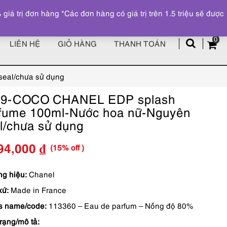
Đăng ký
Tài khoản
z
 trị đơn hàng *Các đơn hàng có giá trị trên 1.5 triệu sẽ được
0
LIÊN HỆ
GIỎ HÀNG
THANH TOÁN
eal/chưa sử dụng
79-COCO CHANEL EDP splash
fume 100ml-Nước hoa nữ-Nguyên
l/chưa sử dụng
(15% off )
94,000
₫
Giá
Giá
gốc
hiện
g hiệu:
Chanel
xứ:
Made in France
là:
tại
s name/code:
113360 – Eau de parfum – Nồng độ 80%
4,699,000 ₫.
là:
trạng/mô tả:
3,994,000 ₫.