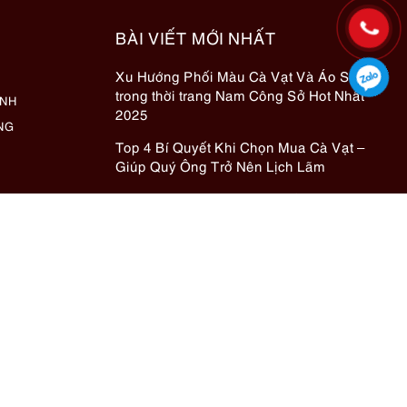
BÀI VIẾT MỚI NHẤT
Xu Hướng Phối Màu Cà Vạt Và Áo Sơ Mi
trong thời trang Nam Công Sở Hot Nhất
ÀNH
2025
NG
Top 4 Bí Quyết Khi Chọn Mua Cà Vạt –
Giúp Quý Ông Trở Nên Lịch Lãm
Caravat hàng hiệu đã qua sử dụng – Bí
quyết nâng tầm phong cách cho dân văn
phòng
Bí Quyết Mua Túi Hiệu Giá Tốt – Sở Hữu
Hàng Hiệu Chính Hãng Với Chi Phí Tiết
Kiệm
Top 10 chai nước hoa mùi sang cho nữ cho
mùa đông 2024