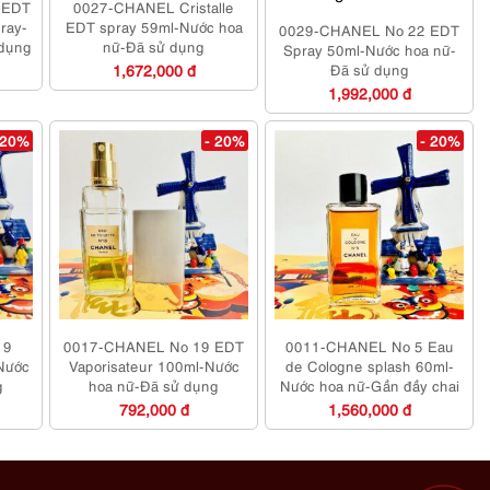
 EDT
0027-CHANEL Cristalle
ray-
EDT spray 59ml-Nước hoa
0029-CHANEL No 22 EDT
 dụng
nữ-Đã sử dụng
Spray 50ml-Nước hoa nữ-
1,672,000 đ
Đã sử dụng
1,992,000 đ
 20%
- 20%
- 20%
19
0017-CHANEL No 19 EDT
0011-CHANEL No 5 Eau
Nước
Vaporisateur 100ml-Nước
de Cologne splash 60ml-
g
hoa nữ-Đã sử dụng
Nước hoa nữ-Gần đầy chai
792,000 đ
1,560,000 đ