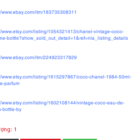
://www.ebay.com/itm/183735308311
://www.etsy.com/listing/1054321413/chanel-vintage-coco-
me-bottle?show_sold_out_detail=1&ref=nla_listing_details
://www.ebay.com/itm/224923317829
://www.etsy.com/listing/1615297867/coco-chanel-1984-50ml-
e-parfum
://www.etsy.com/listing/1602108144/vintage-coco-eau-de-
-bottle-by
ượng: 1