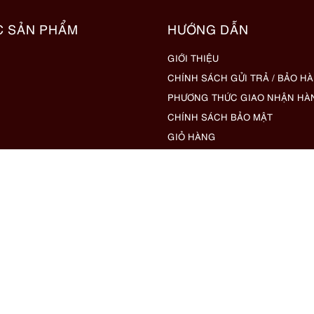
C SẢN PHẨM
HƯỚNG DẪN
GIỚI THIỆU
CHÍNH SÁCH GỬI TRẢ / BẢO H
PHƯƠNG THỨC GIAO NHẬN HÀ
CHÍNH SÁCH BẢO MẬT
GIỎ HÀNG
THANH TOÁN
LIÊN HỆ
HƯỚNG DẪN BÁN HÀNG KÝ GỬI
ÁC