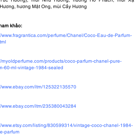
Hương, hương Mật Ong, mùi Cầy Hương
tham khảo:
://www.fragrantica.com/perfume/Chanel/Coco-Eau-de-Parfum-
tml
://myoldperfume.com/products/coco-parfum-chanel-pure-
m-60-ml-vintage-1984-sealed
://www.ebay.com/itm/125322135570
://www.ebay.com/itm/235380043284
://www.etsy.com/listing/830599314/vintage-coco-chanel-1984-
e-parfum