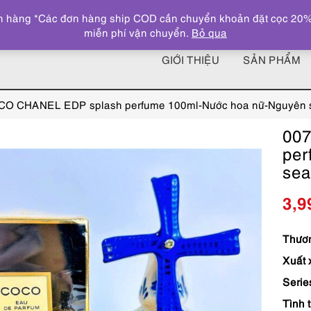
 hàng *Các đơn hàng ship COD cần chuyển khoản đặt cọc 20% giá
miễn phí vận chuyển.
Bỏ qua
GIỚI THIỆU
SẢN PHẨM
O CHANEL EDP splash perfume 100ml-Nước hoa nữ-Nguyên s
00
per
sea
3,9
Thươn
Xuất 
Serie
Tình 