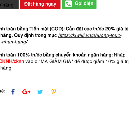
Gọi điện
Đặt hàng ngay
ỏ hàng
O
NEL
h
h toán bằng Tiền mặt (COD): Cần đặt cọc trước 20% giá trị
me
 hàng,
Quy định trong mục
https://kiwiki.vn/phuong-thuc-
-
o-nhan-hang
/
nh toán 100% trước bằng chuyển khoản ngân hàng:
Nhập
CKNH/cknh
vào ô "MÃ GIẢM GIÁ" để được giảm 10% giá trị
ên
 hàng
chưa
sẻ: