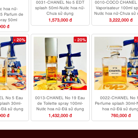
0031-CHANEL No 5 EDT
0010-COCO CHANEL
splash 50ml-Nước hoa nữ-
Vaporisateur 100ml sp
c hoa nữ-
Chưa sử dụng
Nước hoa nữ-Chưa sử
5 Parfum de
spray 50ml
1,573,000 đ
3,222,000 đ
000 đ
- 20%
- 20%
-
L No 5 Eau
0013-CHANEL No 19 Eau
0022-CHANEL No 
plash 30ml-
de Toilette spray 100ml-
Perfume splash 30ml-
-Đã sử dụng
Nước hoa nữ-Đã sử dụng
hoa nữ-Đã sử dụn
000 đ
1,432,000 đ
760,000 đ