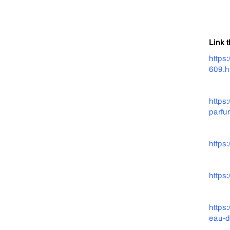
Link 
https
609.h
https
parfu
https
https
https
eau-d