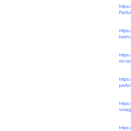
https
Parfu
https
hash
https
ml-ra
https
parfu
https
vinta
https