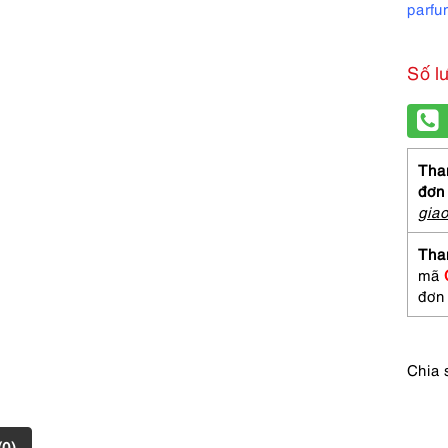
parfu
Số l
Than
đơn
gia
Tha
mã
đơn
Chia 
(0)