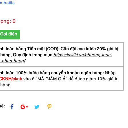
m-bottle
ượng: 0
Gọi điện
h toán bằng Tiền mặt (COD): Cần đặt cọc trước 20% giá trị
 hàng,
Quy định trong mục
https://kiwiki.vn/phuong-thuc-
o-nhan-hang
/
nh toán 100% trước bằng chuyển khoản ngân hàng:
Nhập
CKNH/cknh
vào ô "MÃ GIẢM GIÁ" để được giảm 10% giá trị
 hàng
sẻ: