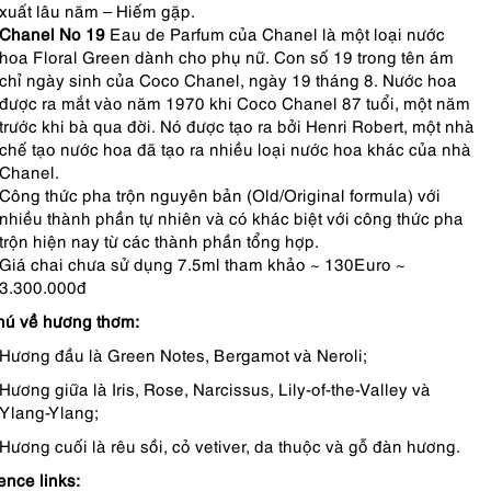
xuất lâu năm – Hiếm gặp.
Chanel No 19
Eau de Parfum của Chanel là một loại nước
hoa Floral Green dành cho phụ nữ.
Con số 19 trong tên ám
chỉ ngày sinh của Coco Chanel, ngày 19 tháng 8. Nước hoa
được ra mắt vào năm 1970 khi Coco Chanel 87 tuổi, một năm
trước khi bà qua đời. Nó được tạo ra bởi Henri Robert, một nhà
chế tạo nước hoa đã tạo ra nhiều loại nước hoa khác của nhà
Chanel.
Công thức pha trộn nguyên bản (Old/Original formula) với
nhiều thành phần tự nhiên và có khác biệt với công thức pha
trộn hiện nay từ các thành phần tổng hợp.
Giá chai chưa sử dụng 7.5ml tham khảo ~ 130Euro ~
3.300.000đ
hú về hương thơm:
Hương đầu là Green Notes, Bergamot và Neroli;
Hương giữa là Iris, Rose, Narcissus, Lily-of-the-Valley và
Ylang-Ylang;
Hương cuối là rêu sồi, cỏ vetiver, da thuộc và gỗ đàn hương.
ence links: