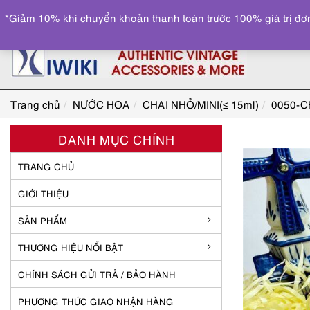
*Giảm 10% khi chuyển khoản thanh toán trước 100% giá trị đơn
Trang chủ
NƯỚC HOA
CHAI NHỎ/MINI(≤ 15ml)
0050-C
DANH MỤC CHÍNH
TRANG CHỦ
GIỚI THIỆU
SẢN PHẨM
THƯƠNG HIỆU NỔI BẬT
CHÍNH SÁCH GỬI TRẢ / BẢO HÀNH
PHƯƠNG THỨC GIAO NHẬN HÀNG