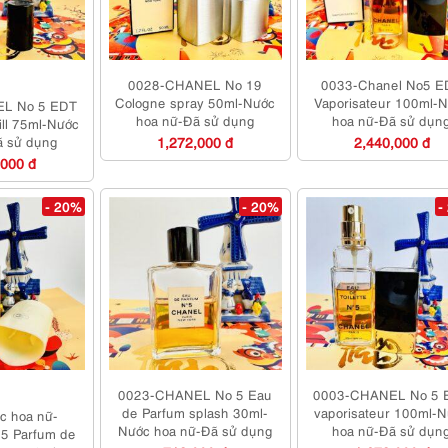
0028-CHANEL No 19
0033-Chanel No5 E
Cologne spray 50ml-Nước
Vaporisateur 100ml-
L No 5 EDT
hoa nữ-Đã sử dụng
hoa nữ-Đã sử dụn
ill 75ml-Nước
ã sử dụng
1,272,000 đ
2,440,000 đ
,000 đ
- 20%
- 20%
-
0023-CHANEL No 5 Eau
0003-CHANEL No 5 
de Parfum splash 30ml-
vaporisateur 100ml-
c hoa nữ-
Nước hoa nữ-Đã sử dụng
hoa nữ-Đã sử dụn
5 Parfum de