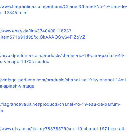
://www.fragrantica.com/perfume/Chanel/Chanel-No-19-Eau-de-
m-12345.html
://www.ebay.de/itm/374040811823?
=item571691d92f:g:CkAAAOSw64FiZoVZ
://myoldperfume.com/products/chanel-no-19-pure-parfum-28-
re-vintage-1970s-sealed
://vintage-perfume.com/products/chanel-no19-by-chanel-14ml-
m-splash-vintage
://fragrancevault.net/products/chanel-no-19-eau-de-parfum-
ge
://www.etsy.com/listing/783785799/no-19-chanel-1971-extrait-