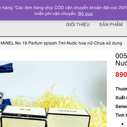
 hàng *Các đơn hàng ship COD cần chuyển khoản đặt cọc 20% giá
miễn phí vận chuyển.
Bỏ qua
GIỚI THIỆU
SẢN PHẨM
HANEL No 19 Parfum splash 7ml-Nước hoa nữ-Chưa sử dụng
005
Nướ
89
Thươn
Xuất 
Serie
Tình 