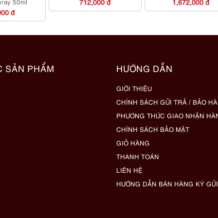
spray 50ml
712,000 đ
1,672,000 đ
000 đ
C SẢN PHẨM
HƯỚNG DẪN
GIỚI THIỆU
CHÍNH SÁCH GỬI TRẢ / BẢO H
PHƯƠNG THỨC GIAO NHẬN HÀ
CHÍNH SÁCH BẢO MẬT
GIỎ HÀNG
THANH TOÁN
LIÊN HỆ
HƯỚNG DẪN BÁN HÀNG KÝ GỬI