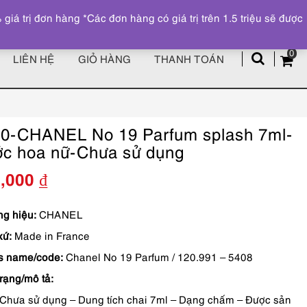
Đăng ký
Tài khoản
z
 trị đơn hàng *Các đơn hàng có giá trị trên 1.5 triệu sẽ được
0
LIÊN HỆ
GIỎ HÀNG
THANH TOÁN
0-CHANEL No 19 Parfum splash 7ml-
c hoa nữ-Chưa sử dụng
0,000
₫
g hiệu:
CHANEL
xứ:
Made in France
s name/code:
Chanel No 19 Parfum / 120.991 – 5408
trạng/mô tả:
Chưa sử dụng – Dung tích chai 7ml – Dạng chấm – Được sản