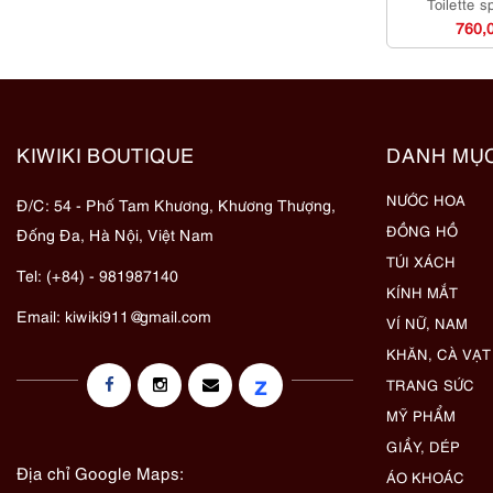
Toilette 
760,
KIWIKI BOUTIQUE
DANH MỤ
NƯỚC HOA
Đ/C: 54 - Phố Tam Khương, Khương Thượng,
ĐỒNG HỒ
Đống Đa, Hà Nội, Việt Nam
TÚI XÁCH
Tel: (+84) - 981987140
KÍNH MẮT
Email:
kiwiki911@gmail.com
VÍ NỮ, NAM
KHĂN, CÀ VẠT
z
TRANG SỨC
MỸ PHẨM
GIẦY, DÉP
Địa chỉ Google Maps:
ÁO KHOÁC