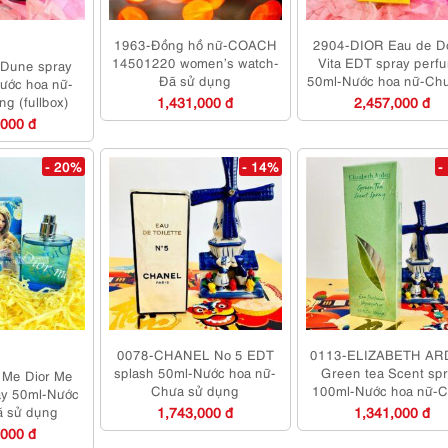
1963-Đồng hồ nữ-COACH
2904-DIOR Eau de D
14501220 women’s watch-
Vita EDT spray perf
Dune spray
Đã sử dụng
50ml-Nước hoa nữ-Ch
ước hoa nữ-
dụng
g (fullbox)
1,431,000 đ
2,457,000 đ
,000 đ
- 20%
- 14%
-
0078-CHANEL No 5 EDT
0113-ELIZABETH A
splash 50ml-Nước hoa nữ-
Green tea Scent sp
 Me Dior Me
Chưa sử dụng
100ml-Nước hoa nữ-
ay 50ml-Nước
sử dụng
ã sử dụng
1,743,000 đ
1,341,000 đ
,000 đ