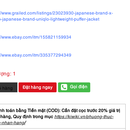
://www.grailed.com/listings/23023930-japanese-brand-x-
o-japanese-brand-uniqlo-lightweight-puffer-jacket
://www.ebay.com/itm/155821159934
://www.ebay.com/itm/335377294349
ượng: 1
Gọi điện
Đặt hàng ngay
ỏ hàng
/
h toán bằng Tiền mặt (COD): Cần đặt cọc trước 20% giá trị
 hàng,
Quy định trong mục
https://kiwiki.vn/phuong-thuc-
LO
o-nhan-hang
/