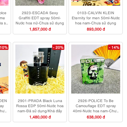
olce
2923-ESCADA Sexy
0103-CALVIN KLEIN
ume
Graffiti EDT spray 50ml-
Eternity for men 50ml-Nước
ưa sử
Nước hoa nữ-Chưa sử dụng
hoa nam-Chưa sử dụng
1,857,000 đ
893,000 đ
 10%
- 20%
- 14%
RDEN
2901-PRADA Black Luna
2926-POLICE To Be
ray
Rossa EDP 50ml-Nước hoa
Camouflage EDT spray
Chưa
nam-Đã sử dụng/Khá đầy
40ml-Nước hoa nam-Chưa
sử dụng
1,480,000 đ
638,000 đ