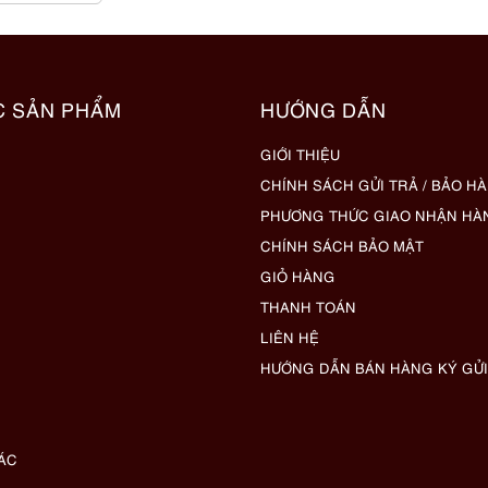
C SẢN PHẨM
HƯỚNG DẪN
GIỚI THIỆU
CHÍNH SÁCH GỬI TRẢ / BẢO H
PHƯƠNG THỨC GIAO NHẬN HÀ
CHÍNH SÁCH BẢO MẬT
GIỎ HÀNG
THANH TOÁN
LIÊN HỆ
HƯỚNG DẪN BÁN HÀNG KÝ GỬI
ÁC