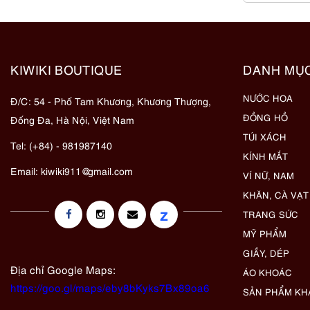
KIWIKI BOUTIQUE
DANH MỤ
NƯỚC HOA
Đ/C: 54 - Phố Tam Khương, Khương Thượng,
ĐỒNG HỒ
Đống Đa, Hà Nội, Việt Nam
TÚI XÁCH
Tel: (+84) - 981987140
KÍNH MẮT
Email:
kiwiki911@gmail.com
VÍ NỮ, NAM
KHĂN, CÀ VẠT
z
TRANG SỨC
MỸ PHẨM
GIẦY, DÉP
Địa chỉ Google Maps:
ÁO KHOÁC
https://goo.gl/maps/eby8bKyks7Bx89oa6
SẢN PHẨM KH