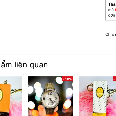
weigh
Tha
puffer
mã
jacket
đơn
Size
S
số
Chia 
lượng
ẩm liên quan
- 10%
-