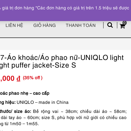
Đăng ký
Tài khoản
z
 trị đơn hàng *Các đơn hàng có giá trị trên 1.5 triệu sẽ được
0
LIÊN HỆ
GIỎ HÀNG
THANH TOÁN
7-Áo khoác/Áo phao nữ-UNIQLO light
ght puffer jacket-Size S
(35% off )
9,000
₫
Giá
Giá
gốc
hiện
oác phao nhẹ – cao cấp
g hiệu:
UNIQLO – made in China
là:
tại
thước/ size áo:
Bề rộng vai ~ 38cm; chiều dài áo ~ 58cm;
1,090,000 ₫.
là:
 dài tay áo ~ 60cm; size S, phù hợp với nữ giới có chiều cao
709,000 ₫.
g từ 1m50 – 1m55.