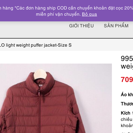
 hàng *Các đơn hàng ship COD cần chuyển khoản đặt cọc 20% giá
miễn phí vận chuyển.
Bỏ qua
GIỚI THIỆU
SẢN PHẨM
light weight puffer jacket-Size S
995
wei
70
Áo kh
Thươn
Kích 
chiều
khoản