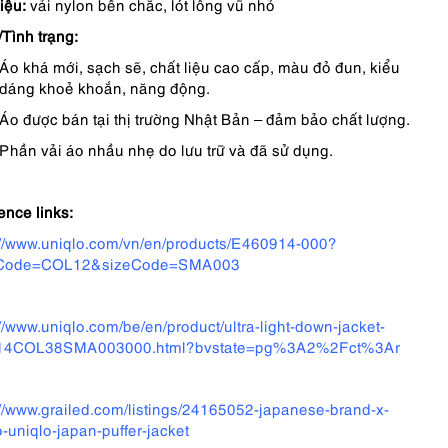
iệu:
vải nylon bền chắc, lót lông vũ nhỏ
/Tình trạng:
Áo khá mới, sạch sẽ, chất liệu cao cấp, màu đỏ đun, kiểu
dáng khoẻ khoắn, năng động.
Áo được bán tại thị trường Nhật Bản – đảm bảo chất lượng.
Phần vải áo nhầu nhẹ do lưu trữ và đã sử dụng.
ence links:
://www.uniqlo.com/vn/en/products/E460914-000?
rCode=COL12&sizeCode=SMA003
://www.uniqlo.com/be/en/product/ultra-light-down-jacket-
14COL38SMA003000.html?bvstate=pg%3A2%2Fct%3Ar
://www.grailed.com/listings/24165052-japanese-brand-x-
o-uniqlo-japan-puffer-jacket