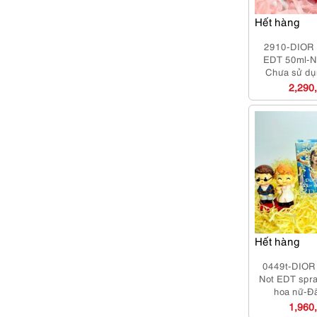
Hết hàng
2910-DIOR 
EDT 50ml-N
Chưa sử dụn
2,290
Hết hàng
0449t-DIOR
Not EDT spr
hoa nữ-Đ
1,960