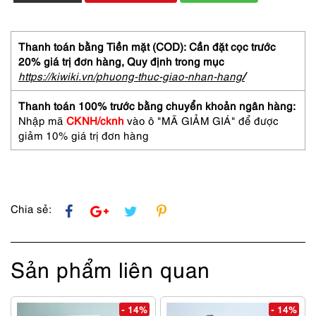
Áo
khoác/
Áo
phao
Thanh toán bằng Tiền mặt (COD): Cần đặt cọc trước
nam-
20% giá trị đơn hàng,
Quy định trong mục
UNIQLO
https://kiwiki.vn/phuong-thuc-giao-nhan-hang
/
light
weight
Thanh toán 100% trước bằng chuyển khoản ngân hàng:
puffer
Nhập mã
CKNH/cknh
vào ô "MÃ GIẢM GIÁ" để được
jacket-
giảm 10% giá trị đơn hàng
Size
S
số
lượng
Chia sẻ:
Sản phẩm liên quan
- 14%
- 14%