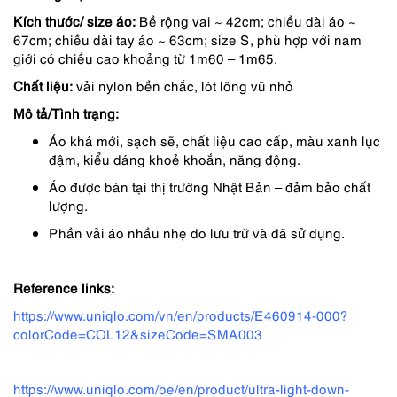
Kích thước/ size áo:
Bề rộng vai ~ 42cm; chiều dài áo ~
1,050,000 ₫.
là:
67cm; chiều dài tay áo ~ 63cm; size S, phù hợp với nam
683,000 ₫.
giới có chiều cao khoảng từ 1m60 – 1m65.
Chất liệu:
vải nylon bền chắc, lót lông vũ nhỏ
Mô tả/Tình trạng:
Áo khá mới, sạch sẽ, chất liệu cao cấp, màu xanh lục
đậm, kiểu dáng khoẻ khoắn, năng động.
Áo được bán tại thị trường Nhật Bản – đảm bảo chất
lượng.
Phần vải áo nhầu nhẹ do lưu trữ và đã sử dụng.
Reference links:
https://www.uniqlo.com/vn/en/products/E460914-000?
colorCode=COL12&sizeCode=SMA003
https://www.uniqlo.com/be/en/product/ultra-light-down-