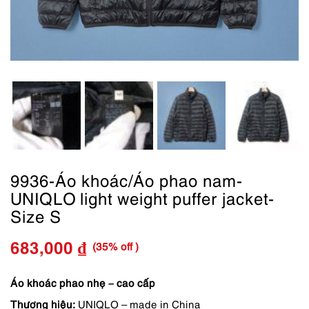
9936-Áo khoác/Áo phao nam-
UNIQLO light weight puffer jacket-
Size S
(35% off )
683,000
₫
Giá
Giá
gốc
hiện
Áo khoác phao nhẹ – cao cấp
Thương hiệu:
UNIQLO – made in China
là:
tại