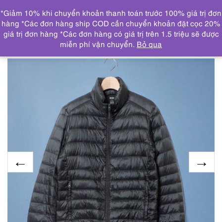
0
*Giảm 10% khi chuyển khoản thanh toán trước 100% giá trị đơn
DANH MỤC
hàng *Các đơn hàng ship COD cần chuyển khoản đặt cọc 20%
giá trị đơn hàng *Các đơn hàng có giá trị trên 1.5 triệu sẽ được
Trang chủ
ÁO KHOÁC
9936-Áo khoác/Áo phao nam-
miễn phí vận chuyển.
Bỏ qua
UNIQLO light weight puffer jacket-Size S