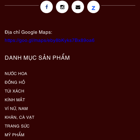
z
Địa chỉ Google Maps:
https://goo.gl/maps/eby8bKyks7Bx89oa6
DANH MỤC SẢN PHẨM
NƯỚC HOA
ĐỒNG HỒ
TÚI XÁCH
KÍNH MẮT
VÍ NỮ, NAM
KHĂN, CÀ VẠT
TRANG SỨC
MỸ PHẨM