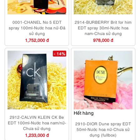
0001-CHANEL No 5 EDT
2914-BURBERRY Brit for him
spray 100ml-Nước hoa nữ-Đã
EDT spray 30ml-Nước hoa
sử dụng
nam-Chưa sử dụng
1,752,000 đ
978,000 đ
- 14%
Hết hàng
2912-CALVIN KLEIN CK Be
EDT 100ml-Nước hoa nam/nữ-
2910-DIOR Dune spray EDT
Chưa sử dụng
50ml-Nước hoa nữ-Chưa sử
1,233,000 đ
dụng (fullbox)