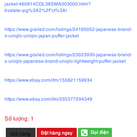
jacket-460914COL38SMA003000.html?
bvstate=pg%3A2%2Fct%3Ar
https://www.grailed.com/listings/24165052-japanese-brand-
x-uniqlo-uniqlo-japan-puffer-jacket
https://www.grailed.com/listings/23023930-japanese-brand-
x-uniqlo-japanese-brand-uniqlo-lightweight-puffer-jacket
https://www.ebay.com/itm/155821159934
https://www.ebay.com/itm/335377294349
Số lượng: 1
9936-
Gọi điện
Đặt hàng ngay
Giỏ hàng