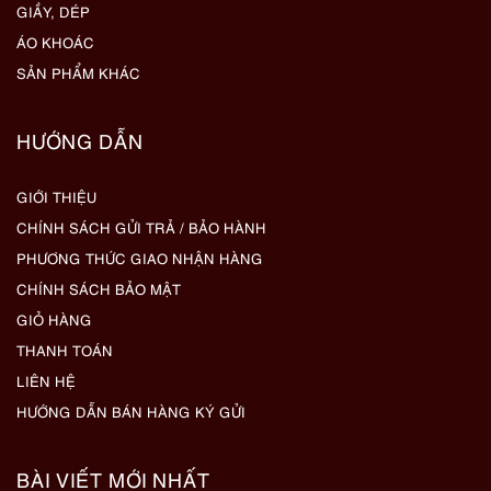
GIẦY, DÉP
ÁO KHOÁC
SẢN PHẨM KHÁC
HƯỚNG DẪN
GIỚI THIỆU
CHÍNH SÁCH GỬI TRẢ / BẢO HÀNH
PHƯƠNG THỨC GIAO NHẬN HÀNG
CHÍNH SÁCH BẢO MẬT
GIỎ HÀNG
THANH TOÁN
LIÊN HỆ
HƯỚNG DẪN BÁN HÀNG KÝ GỬI
BÀI VIẾT MỚI NHẤT