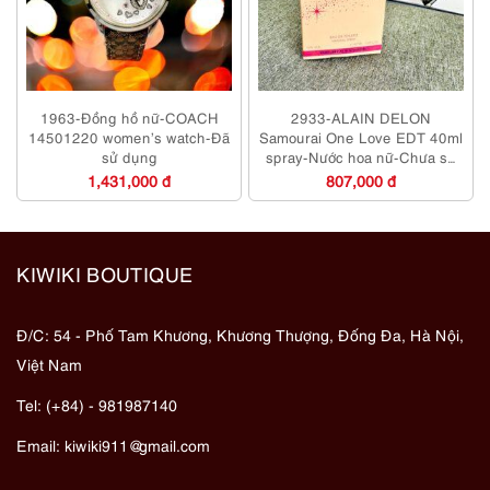
1963-Đồng hồ nữ-COACH
2933-ALAIN DELON
14501220 women’s watch-Đã
Samourai One Love EDT 40ml
sử dụng
spray-Nước hoa nữ-Chưa sử
dụng
1,431,000 đ
807,000 đ
KIWIKI BOUTIQUE
Đ/C: 54 - Phố Tam Khương, Khương Thượng, Đống Đa, Hà Nội,
Việt Nam
Tel: (+84) - 981987140
Email:
kiwiki911@gmail.com