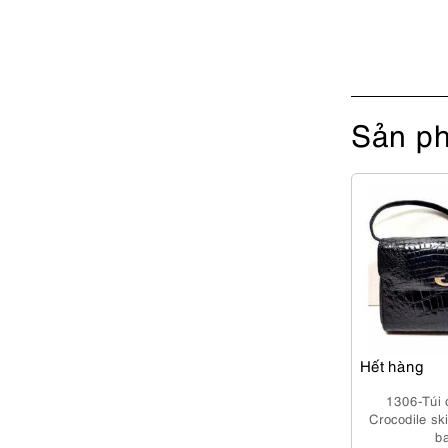
Sản ph
Hết hàng
1306-Túi 
Crocodile sk
b