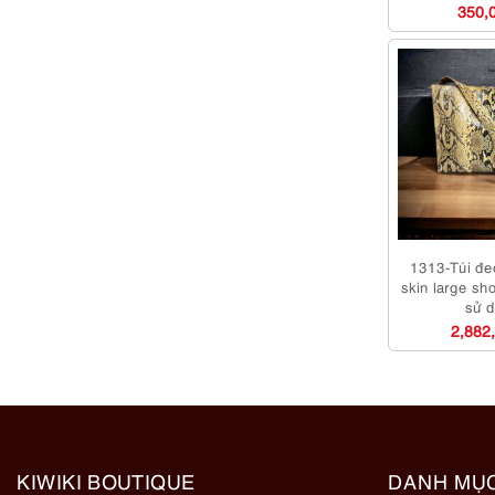
350,
1313-Túi đe
skin large sh
sử 
2,882
KIWIKI BOUTIQUE
DANH MỤ