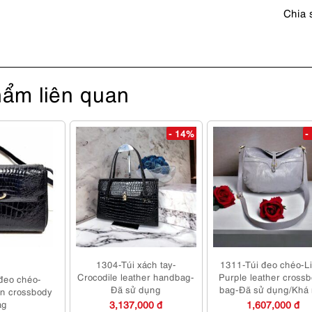
mới
Chia 
số
lượng
ẩm liên quan
- 14%
-
1304-Túi xách tay-
1311-Túi đeo chéo-L
Crocodile leather handbag-
Purple leather cross
đeo chéo-
Đã sử dụng
bag-Đã sử dụng/Khá 
in crossbody
ag
3,137,000 đ
1,607,000 đ