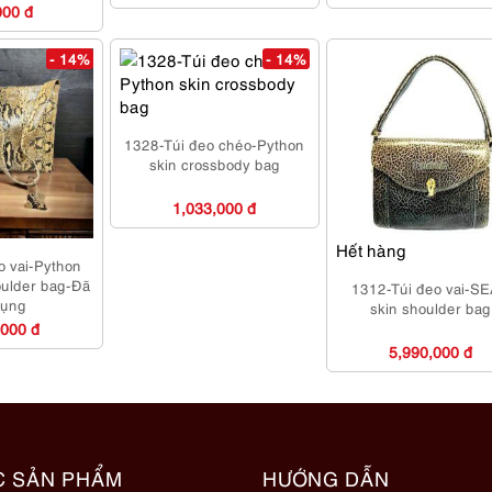
000 đ
- 14%
- 14%
1328-Túi đeo chéo-Python
skin crossbody bag
1,033,000 đ
Hết hàng
o vai-Python
oulder bag-Đã
1312-Túi đeo vai-S
dụng
skin shoulder bag
,000 đ
5,990,000 đ
C SẢN PHẨM
HƯỚNG DẪN