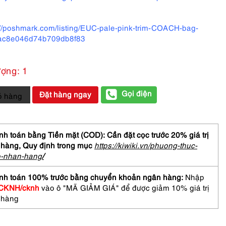
://poshmark.com/listing/EUC-pale-pink-trim-COACH-bag-
ac8e046d74b709db8f83
ượng: 1
Gọi điện
Đặt hàng ngay
ỏ hàng
h toán bằng Tiền mặt (COD): Cần đặt cọc trước 20% giá trị
 hàng,
Quy định trong mục
https://kiwiki.vn/phuong-thuc-
CH
o-nhan-hang
/
ture
nh toán 100% trước bằng chuyển khoản ngân hàng:
Nhập
CKNH/cknh
vào ô "MÃ GIẢM GIÁ" để được giảm 10% giá trị
 hàng
/Khá