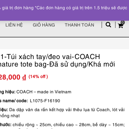
Đăng ký
Tài khoản
z
 trị đơn hàng *Các đơn hàng có giá trị trên 1.5 triệu sẽ được
0
LIÊN HỆ
GIỎ HÀNG
THANH TOÁN
1-Túi xách tay/đeo vai-COACH
nature tote bag-Đã sử dụng/Khá mới
(14% off )
28,000
₫
Giá
Giá
gốc
hiện
g hiệu:
COACH – made in Vietnam
s name/ code:
L1075-F16190
là:
tại
liệu:
Da dập vân da rắn kết hợp vải thêu lụa từ Coach, lót vải
2,150,000 ₫.
là:
 hồng nhạt
1,828,000 ₫.
thước:
chiều rộng ~ 25cm, chiều cao ~ 28cm, bề dày ~ 15cm;