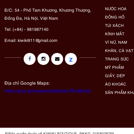
NƯỚC HOA
Đ/C: 54 - Phố Tam Khương, Khương Thượng,
ĐỒNG HỒ
Đống Đa, Hà Nội, Việt Nam
TÚI XÁCH
Tel: (+84) - 981987140
KÍNH MẮT
Email:
kiwiki911@gmail.com
VÍ NỮ, NAM
KHĂN, CÀ VẠT
z
TRANG SỨC
MỸ PHẨM
GIẦY, DÉP
Địa chỉ Google Maps:
ÁO KHOÁC
https://goo.gl/maps/eby8bKyks7Bx89oa6
SẢN PHẨM KH
@ Bản quyền thuộc về KIWIKI BOUTIQUE. ĐKKD: 01E8028765