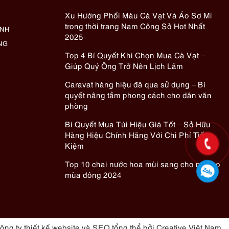
Xu Hướng Phối Màu Cà Vạt Và Áo Sơ Mi
trong thời trang Nam Công Sở Hot Nhất
ÀNH
2025
NG
Top 4 Bí Quyết Khi Chọn Mua Cà Vạt –
Giúp Quý Ông Trở Nên Lịch Lãm
Caravat hàng hiệu đã qua sử dụng – Bí
quyết nâng tầm phong cách cho dân văn
phòng
Bí Quyết Mua Túi Hiệu Giá Tốt – Sở Hữu
Hàng Hiệu Chính Hãng Với Chi Phí Tiết
Kiệm
Top 10 chai nước hoa mùi sang cho nữ cho
mùa đông 2024
ông ty thiết kế website
và
SEO tổng thể
bởi Creative Việt Nam