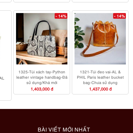
- 14%
- 14%
1325-Túi xách tay-Python
1321-Túi đeo vai-AL &
leather vintage handbag-Đã
PHIL Paris leather bucket
EAL
sử dụng/Khá mới
bag-Chưa sử dụng
1,403,000 đ
1,437,000 đ
BÀI VIẾT MỚI NHẤT