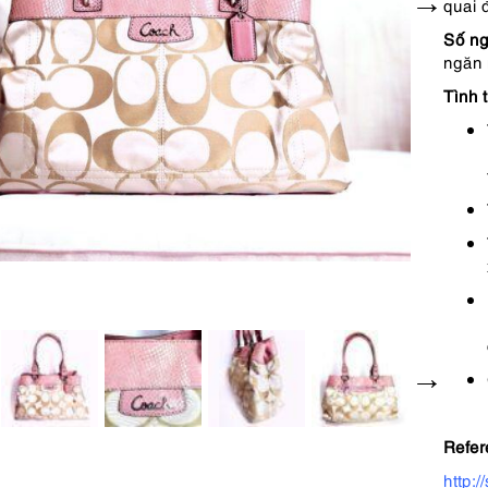
quai 
Số ng
ngăn 
Tình t
Refer
http: