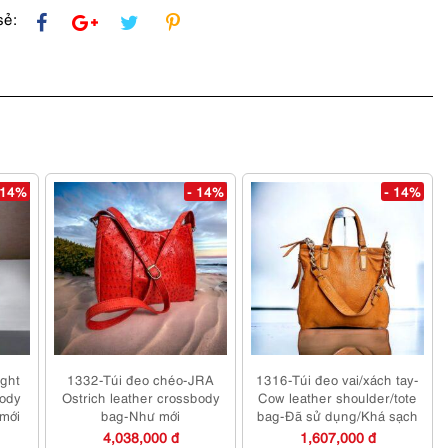
sẻ:
 14%
- 14%
- 14%
ight
1332-Túi đeo chéo-JRA
1316-Túi đeo vai/xách tay-
body
Ostrich leather crossbody
Cow leather shoulder/tote
mới
bag-Như mới
bag-Đã sử dụng/Khá sạch
4,038,000 đ
1,607,000 đ