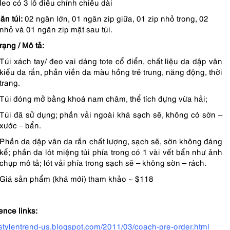
đeo có 3 lỗ điều chỉnh chiều dài
ăn túi:
02 ngăn lớn, 01 ngăn zip giữa, 01 zip nhỏ trong, 02
nhỏ và 01 ngăn zip mặt sau túi.
rạng / Mô tả:
Túi xách tay/ đeo vai dáng tote cổ điển, chất liệu da dập vân
kiểu da rắn, phần viền da màu hồng trẻ trung, năng động, thời
trang.
Túi đóng mở bằng khoá nam châm, thể tích đựng vừa hải;
Túi đã sử dụng; phần vải ngoài khá sạch sẽ, không có sờn –
xước – bẩn.
Phần da dập vân da rắn chất lượng, sạch sẽ, sờn không đáng
kể; phần da lót miệng túi phía trong có 1 vài vết bẩn như ảnh
chụp mô tả; lót vải phía trong sạch sẽ – không sờn – rách.
Giá sản phẩm (khá mới) tham khảo ~ $118
ence links:
//stylentrend-us.blogspot.com/2011/03/coach-pre-order.html