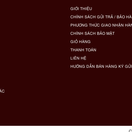
GIỚI THIỆU
CHÍNH SÁCH GỬI TRẢ / BẢO H
PHƯƠNG THỨC GIAO NHẬN HÀ
CHÍNH SÁCH BẢO MẬT
GIỎ HÀNG
THANH TOÁN
LIÊN HỆ
HƯỚNG DẪN BÁN HÀNG KÝ GỬI
ÁC
C