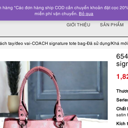
 hàng *Các đơn hàng ship COD cần chuyển khoản đặt cọc 20% giá
miễn phí vận chuyển.
Bỏ qua
GIỚI THIỆU
SẢN PHẨM
ách tay/đeo vai-COACH signature tote bag-Đã sử dụng/Khá mới
654
sig
1,8
Thươn
Serie
Chất 
satin
Kích 