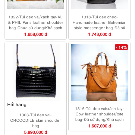
1322-Túi đeo vai/xách tay-AL
1318-Túi đeo chéo-
& PHIL Paris leather shoulder
Handmade leather Bohemian
bag-Chưa sử dụng/Khá sạch
style messenger bag-Đã sử
dụng/Khá sạch
1,658,000 đ
1,743,000 đ
- 14%
Hết hàng
1316-Túi đeo vai/xách tay-
Cow leather shoulder/tote
1303-Túi đeo vai-
bag-Đã sử dụng/Khá sạch
CROCODILE skin shoulder
bag
1,607,000 đ
5,890,000 đ