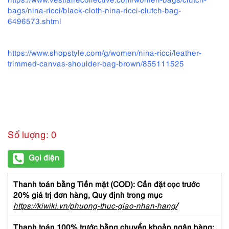
bags/nina-ricci/black-cloth-nina-ricci-clutch-bag-
6496573.shtml
https://www.shopstyle.com/g/women/nina-ricci/leather-
trimmed-canvas-shoulder-bag-brown/855111525
Số lượng: 0
Gọi điện
Thanh toán bằng Tiền mặt (COD): Cần đặt cọc trước
20% giá trị đơn hàng,
Quy định trong mục
https://kiwiki.vn/phuong-thuc-giao-nhan-hang
/
Thanh toán 100% trước bằng chuyển khoản ngân hàng: