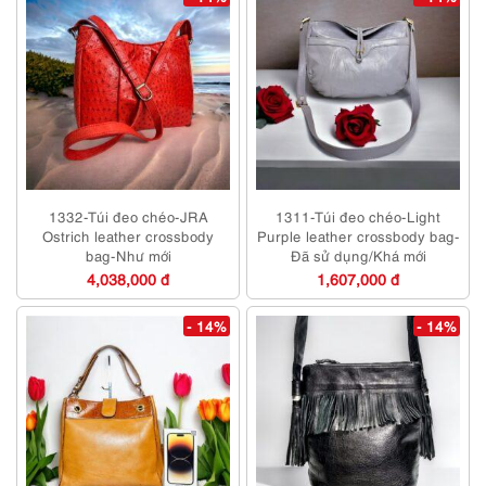
1332-Túi đeo chéo-JRA
1311-Túi đeo chéo-Light
Ostrich leather crossbody
Purple leather crossbody bag-
bag-Như mới
Đã sử dụng/Khá mới
4,038,000 đ
1,607,000 đ
- 14%
- 14%