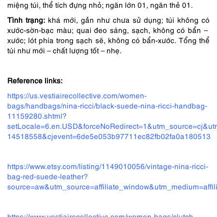
miệng túi, thể tích đựng nhỏ; ngăn lớn 01, ngăn thẻ 01.
Tình trạng:
khá mới, gần như chưa sử dụng; túi không có
xước-sờn-bạc màu; quai đeo sáng, sạch, không có bẩn –
xước; lót phía trong sạch sẽ, không có bẩn-xước. Tổng thể
túi như mới – chất lượng tốt – nhẹ.
Reference links:
https://us.vestiairecollective.com/women-
bags/handbags/nina-ricci/black-suede-nina-ricci-handbag-
11159280.shtml?
setLocale=6.en.USD&forceNoRedirect=1&utm_source=cj&u
14518558&cjevent=6de5e053b97711ec82fb02fa0a180513
https://www.etsy.com/listing/1149010056/vintage-nina-ricci-
bag-red-suede-leather?
source=aw&utm_source=affiliate_window&utm_medium=af
https://www.vestiairecollective.com/women-bags/clutch-