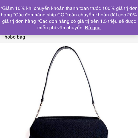
0
*Giảm 10% khi chuyển khoản thanh toán trước 100% giá trị đơn
DANH MỤC
hàng *Các đơn hàng ship COD cần chuyển khoản đặt cọc 20%
giá trị đơn hàng *Các đơn hàng có giá trị trên 1.5 triệu sẽ được
Trang chủ
THƯƠNG HIỆU NỔI
miễn phí vận chuyển.
Bỏ qua
BẬT
NINARICCI
6539-Túi xách tay/đeo vai-NINA RICCI
hobo bag