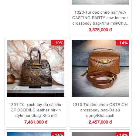
1320-Túi đeo chéo nam/nữ-
CASTING PARTY cow leather
crossbody bag-Như mới/Chưa
sử dụng
3,375,000 đ
- 10%
- 14%
1301-Túi xách tay da cá sấu-
1310-Túi đeo chéo-OSTRICH
CROCODILE leather birkin
crossbody bag-Đã sử
style handbag-Khá mới
dụng/Khá sạch
7,461,000 đ
2,457,000 đ
- 14%
- 14%