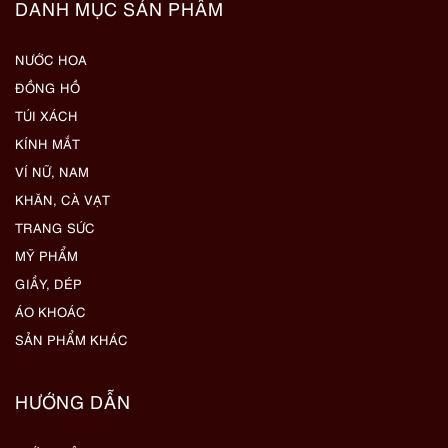
DANH MỤC SẢN PHẨM
NƯỚC HOA
ĐỒNG HỒ
TÚI XÁCH
KÍNH MẮT
VÍ NỮ, NAM
KHĂN, CÀ VẠT
TRANG SỨC
MỸ PHẨM
GIẦY, DÉP
ÁO KHOÁC
SẢN PHẨM KHÁC
HƯỚNG DẪN