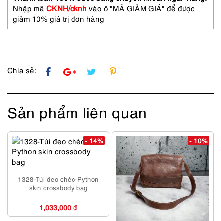
Nhập mã
CKNH/cknh
vào ô "MÃ GIẢM GIÁ" để được
giảm 10% giá trị đơn hàng
Chia sẻ:
Sản phẩm liên quan
- 14%
- 10%
1328-Túi đeo chéo-Python
skin crossbody bag
1,033,000 đ