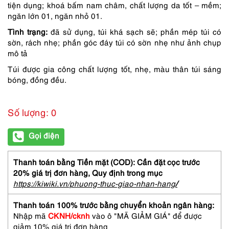
tiện dụng; khoá bấm nam châm, chất lượng da tốt – mềm;
ngăn lớn 01, ngăn nhỏ 01.
Tình trạng:
đã sử dụng, túi khá sạch sẽ; phần mép túi có
sờn, rách nhẹ; phần góc đáy túi có sờn nhẹ như ảnh chụp
mô tả
Túi được gia công chất lượng tốt, nhẹ, màu thân túi sáng
bóng, đồng đều.
Số lượng: 0
Gọi điện
Thanh toán bằng Tiền mặt (COD): Cần đặt cọc trước
20% giá trị đơn hàng,
Quy định trong mục
https://kiwiki.vn/phuong-thuc-giao-nhan-hang
/
Thanh toán 100% trước bằng chuyển khoản ngân hàng:
Nhập mã
CKNH/cknh
vào ô "MÃ GIẢM GIÁ" để được
giảm 10% giá trị đơn hàng