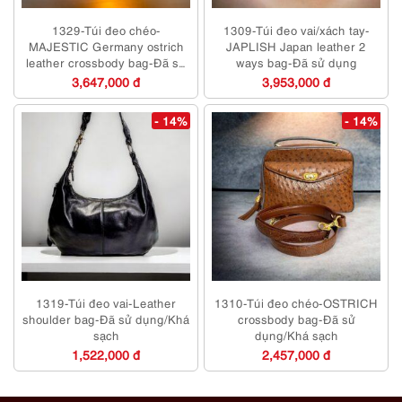
1329-Túi đeo chéo-
1309-Túi đeo vai/xách tay-
MAJESTIC Germany ostrich
JAPLISH Japan leather 2
leather crossbody bag-Đã sử
ways bag-Đã sử dụng
dụng
3,647,000 đ
3,953,000 đ
- 14%
- 14%
1319-Túi đeo vai-Leather
1310-Túi đeo chéo-OSTRICH
shoulder bag-Đã sử dụng/Khá
crossbody bag-Đã sử
sạch
dụng/Khá sạch
1,522,000 đ
2,457,000 đ