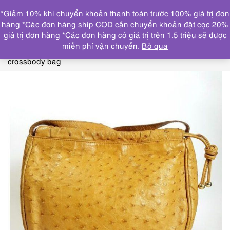
0
*Giảm 10% khi chuyển khoản thanh toán trước 100% giá trị đơn
DANH MỤC
hàng *Các đơn hàng ship COD cần chuyển khoản đặt cọc 20%
giá trị đơn hàng *Các đơn hàng có giá trị trên 1.5 triệu sẽ được
Trang chủ
THƯƠNG HIỆU NỔI BẬT
OSTRICH
miễn phí vận chuyển.
Bỏ qua
leather
6506-Túi đeo chéo da đà điểu-Ostrich leather
crossbody bag