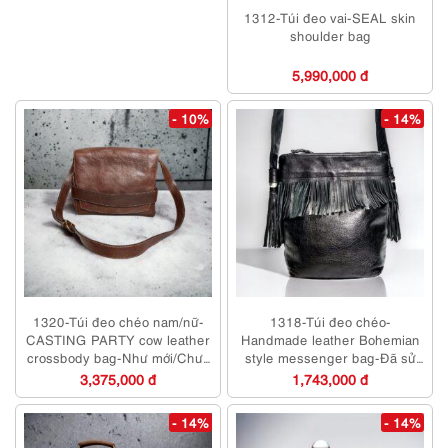
1312-Túi đeo vai-SEAL skin
shoulder bag
5,990,000 đ
- 10%
- 14%
1320-Túi đeo chéo nam/nữ-
1318-Túi đeo chéo-
CASTING PARTY cow leather
Handmade leather Bohemian
crossbody bag-Như mới/Chưa
style messenger bag-Đã sử
sử dụng
dụng/Khá sạch
3,375,000 đ
1,743,000 đ
- 14%
- 14%