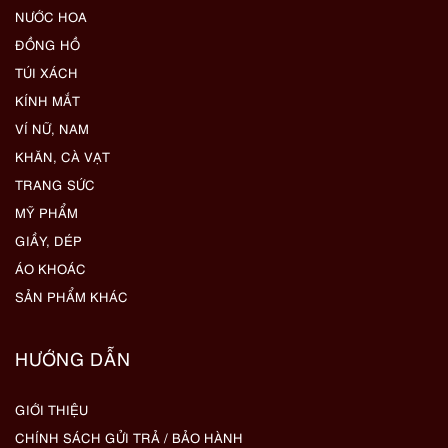
NƯỚC HOA
ĐỒNG HỒ
TÚI XÁCH
KÍNH MẮT
VÍ NỮ, NAM
KHĂN, CÀ VẠT
TRANG SỨC
MỸ PHẨM
GIẦY, DÉP
ÁO KHOÁC
SẢN PHẨM KHÁC
HƯỚNG DẪN
GIỚI THIỆU
CHÍNH SÁCH GỬI TRẢ / BẢO HÀNH