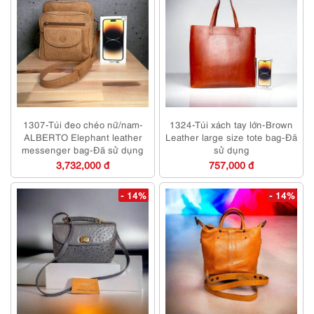
1307-Túi đeo chéo nữ/nam-
1324-Túi xách tay lớn-Brown
ALBERTO Elephant leather
Leather large size tote bag-Đã
messenger bag-Đã sử dụng
sử dụng
3,732,000 đ
757,000 đ
- 14%
- 14%