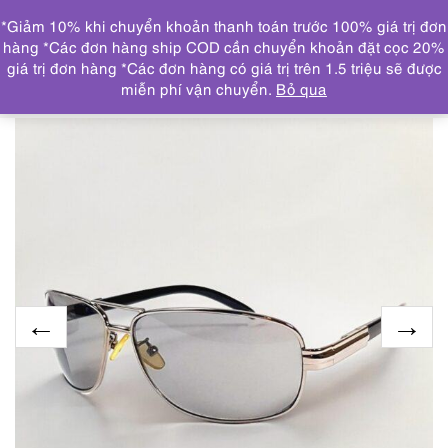
0
*Giảm 10% khi chuyển khoản thanh toán trước 100% giá trị đơn
DANH MỤC
hàng *Các đơn hàng ship COD cần chuyển khoản đặt cọc 20%
giá trị đơn hàng *Các đơn hàng có giá trị trên 1.5 triệu sẽ được
Trang chủ
KÍNH MẮT
5874-Kính mát nam/nữ-Mới/Chưa
miễn phí vận chuyển.
Bỏ qua
sử dụng-ORIGINAL 7703-03 sunglasses