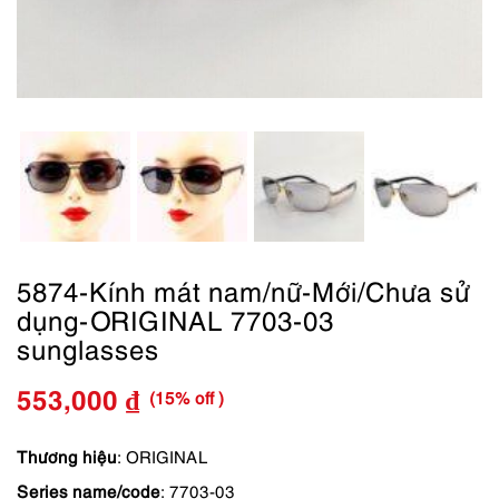
5874-Kính mát nam/nữ-Mới/Chưa sử
dụng-ORIGINAL 7703-03
sunglasses
(15% off )
553,000
₫
Giá
Giá
gốc
hiện
Thương hiệu
: ORIGINAL
Series name/code
: 7703-03
là:
tại