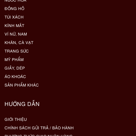
ĐỒNG HỒ
TÚI XÁCH
KÍNH MẮT
VÍ NỮ, NAM
KHĂN, CÀ VẠT
TRANG SỨC
MỸ PHẨM
GIẦY, DÉP
ÁO KHOÁC
SẢN PHẨM KHÁC
HƯỚNG DẪN
GIỚI THIỆU
CHÍNH SÁCH GỬI TRẢ / BẢO HÀNH