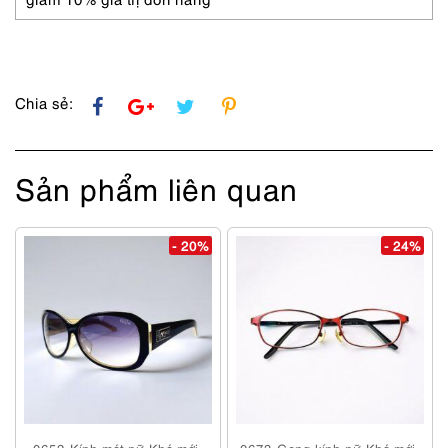
số
lượng
Chia sẻ:
Sản phẩm liên quan
- 20%
- 24%