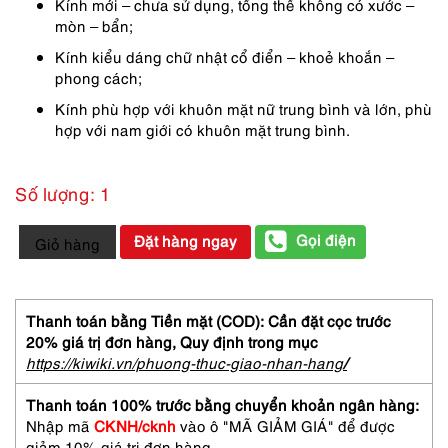
Kính mới – chưa sử dụng, tổng thể không có xước –
mòn – bẩn;
Kính kiểu dáng chữ nhật cổ điển – khoẻ khoắn –
phong cách;
Kính phù hợp với khuôn mặt nữ trung bình và lớn, phù
hợp với nam giới có khuôn mặt trung bình.
Số lượng: 1
5874-
Gọi điện
Đặt hàng ngay
Giỏ hàng
Kính
mát
nam/nữ-
Mới/Chưa
Thanh toán bằng Tiền mặt (COD): Cần đặt cọc trước
sử
20% giá trị đơn hàng,
Quy định trong mục
dụng-
https://kiwiki.vn/phuong-thuc-giao-nhan-hang
/
ORIGINAL
7703-
Thanh toán 100% trước bằng chuyển khoản ngân hàng:
03
Nhập mã
CKNH/cknh
vào ô "MÃ GIẢM GIÁ" để được
sunglasses
giảm 10% giá trị đơn hàng