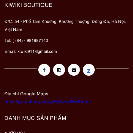
KIWIKI BOUTIQUE
Đ/C: 54 - Phố Tam Khương, Khương Thượng, Đống Đa, Hà Nội,
Việt Nam
Tel: (+84) - 981987140
Email:
kiwiki911@gmail.com
z
Địa chỉ Google Maps:
https://goo.gl/maps/eby8bKyks7Bx89oa6
DANH MỤC SẢN PHẨM
NƯỚC HOA