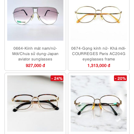
0664-Kính mát nam/nữ-
0674-Gọng kính nữ- Khá mới-
Mới/Chưa sử dụng-Japan
COURREGES Paris AC204G
aviator sunglasses
eyeglasses frame
927,000 đ
1,313,000 đ
- 24%
- 20%