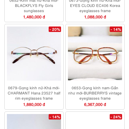
0652-Kính mát nữ-Khá mới-
0673-Gọng kính nữ-Khá mới-
BLACKFLYS Fly Girls
EYES CLOUD EC406 Korea
sunglasses
eyeglasses frame
1,480,000 đ
1,088,000 đ
- 20%
- 14%
0679-Gọng kính nữ-Khá mới-
0653-Gọng kính nam-Gần
CHARMANT Hana 23527 half
như mới-BURBERRYS vintage
rim eyeglasses frame
eyeglasses frame
1,880,000 đ
6,367,000 đ
- 14%
- 24%