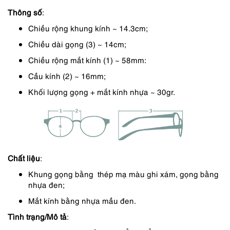
Thông số
:
650,000 ₫.
là:
Chiều rộng khung kính ~ 14.3cm;
553,000 ₫.
Chiều dài gọng (3) ~ 14cm;
Chiều rộng mắt kính (1) ~ 58mm:
Cầu kính (2) ~ 16mm;
Khối lượng gọng + mắt kính nhựa ~ 30gr.
Chất liệu
:
Khung gọng bằng thép mạ màu ghi xám, gọng bằng
nhựa đen;
Mắt kính bằng nhựa mầu đen.
Tình trạng/Mô tả
: