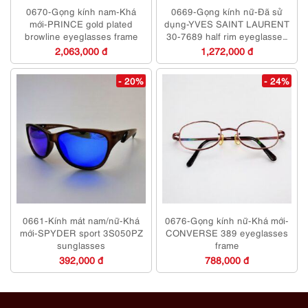
0670-Gọng kính nam-Khá
0669-Gọng kính nữ-Đã sử
mới-PRINCE gold plated
dụng-YVES SAINT LAURENT
browline eyeglasses frame
30-7689 half rim eyeglasses
frame
2,063,000 đ
1,272,000 đ
- 20%
- 24%
0661-Kính mát nam/nữ-Khá
0676-Gọng kính nữ-Khá mới-
mới-SPYDER sport 3S050PZ
CONVERSE 389 eyeglasses
sunglasses
frame
392,000 đ
788,000 đ