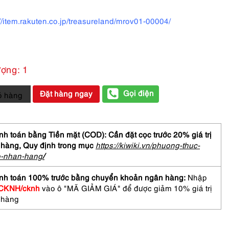
://item.rakuten.co.jp/treasureland/mrov01-00004/
ượng: 1
Gọi điện
Đặt hàng ngay
ỏ hàng
ữ-
Chưa
h toán bằng Tiền mặt (COD): Cần đặt cọc trước 20% giá trị
 hàng,
Quy định trong mục
https://kiwiki.vn/phuong-thuc-
o-nhan-hang
/
O
NTINO
nh toán 100% trước bằng chuyển khoản ngân hàng:
Nhập
8
CKNH/cknh
vào ô "MÃ GIẢM GIÁ" để được giảm 10% giá trị
asses
 hàng