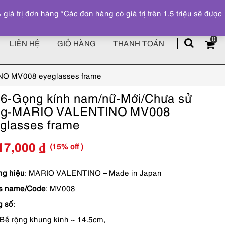
Đăng ký
Tài khoản
z
 trị đơn hàng *Các đơn hàng có giá trị trên 1.5 triệu sẽ được
0
LIÊN HỆ
GIỎ HÀNG
THANH TOÁN
NO MV008 eyeglasses frame
6-Gọng kính nam/nữ-Mới/Chưa sử
ng-MARIO VALENTINO MV008
glasses frame
(15% off )
17,000
₫
Giá
Giá
gốc
hiện
g hiệu
: MARIO VALENTINO – Made in Japan
es name/Code
: MV008
là:
tại
g số
:
2,490,000 ₫.
là:
Bề rộng khung kính ~ 14.5cm,
2,117,000 ₫.