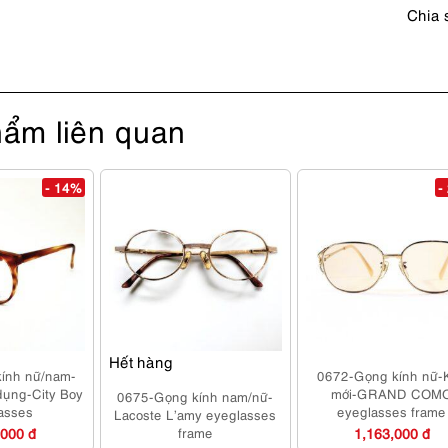
lượng
Chia 
ẩm liên quan
- 14%
-
Hết hàng
ính nữ/nam-
0672-Gọng kính nữ-
dụng-City Boy
mới-GRAND COM
0675-Gọng kính nam/nữ-
asses
eyeglasses frame
Lacoste L’amy eyeglasses
,000 đ
frame
1,163,000 đ