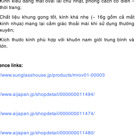
Kính kiểu dáng mắt oval lai chữ nhật, phong cách cổ điển –
thời trang;
Chất liệu khung gọng tốt, kính khá nhẹ (~ 16g gồm cả mắt
kính nhựa) mang lại cảm giác thoải mái khi sử dụng thường
xuyên;
Kích thước kính phù hợp với khuôn nam giới trung bình và
lớn.
ence links:
://www.sunglasshouse.jp/products/mrov01-00003
://www.aijapan.jp/shopdetail/000000011494/
://www.aijapan.jp/shopdetail/000000011474/
://www.aijapan.jp/shopdetail/000000011480/