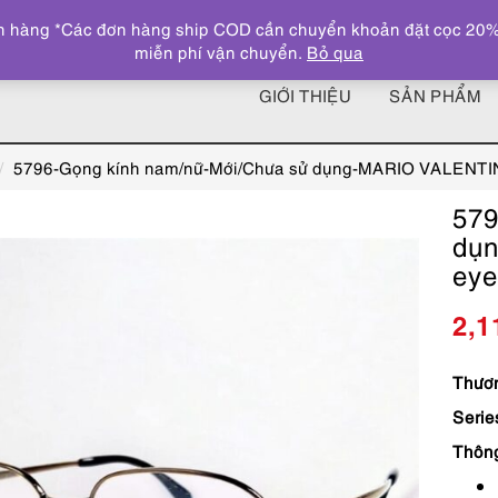
 hàng *Các đơn hàng ship COD cần chuyển khoản đặt cọc 20% giá
miễn phí vận chuyển.
Bỏ qua
GIỚI THIỆU
SẢN PHẨM
5796-Gọng kính nam/nữ-Mới/Chưa sử dụng-MARIO VALENTI
579
dụ
eye
2,1
Thươn
Seri
Thôn