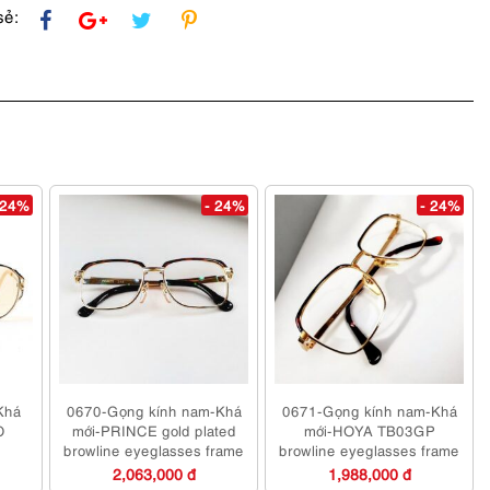
sẻ:
 24%
- 24%
- 24%
Khá
0670-Gọng kính nam-Khá
0671-Gọng kính nam-Khá
O
mới-PRINCE gold plated
mới-HOYA TB03GP
browline eyeglasses frame
browline eyeglasses frame
2,063,000 đ
1,988,000 đ