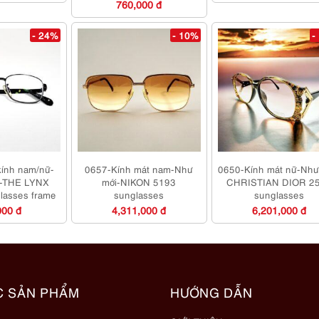
760,000 đ
- 24%
- 10%
-
ính nam/nữ-
0657-Kính mát nam-Như
0650-Kính mát nữ-Như
g-THE LYNX
mới-NIKON 5193
CHRISTIAN DIOR 2
lasses frame
sunglasses
sunglasses
000 đ
4,311,000 đ
6,201,000 đ
C SẢN PHẨM
HƯỚNG DẪN