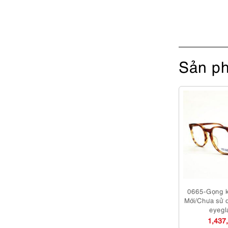
Sản ph
0665-Gọng k
Mới/Chưa sử 
eyegl
1,437