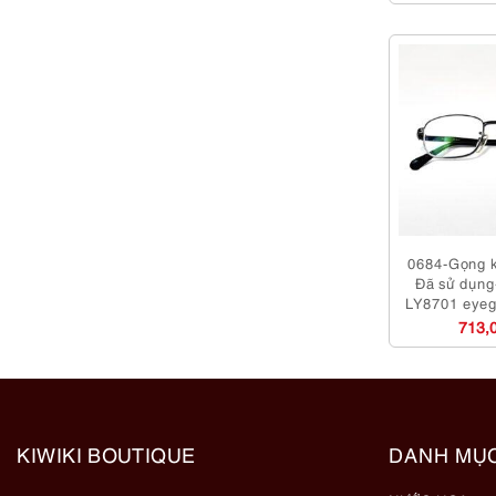
0684-Gọng k
Đã sử dụn
LY8701 eyeg
713,
KIWIKI BOUTIQUE
DANH MỤ