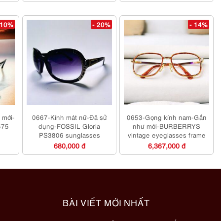
 10%
- 20%
- 14%
 mới-
0667-Kính mát nữ-Đã sử
0653-Gọng kính nam-Gần
575
dụng-FOSSIL Gloria
như mới-BURBERRYS
PS3806 sunglasses
vintage eyeglasses frame
680,000 đ
6,367,000 đ
BÀI VIẾT MỚI NHẤT