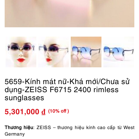
5659-Kính mát nữ-Khá mới/Chưa sử
dụng-ZEISS F6715 2400 rimless
sunglasses
(10% off )
5,301,000
₫
Giá
Giá
gốc
hiện
Thương hiệu
: ZEISS – thương hiệu kính cao cấp từ West
Germany
là:
tại