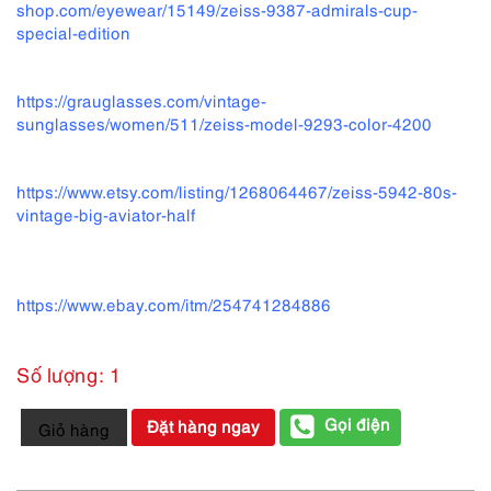
shop.com/eyewear/15149/zeiss-9387-admirals-cup-
special-edition
https://grauglasses.com/vintage-
sunglasses/women/511/zeiss-model-9293-color-4200
https://www.etsy.com/listing/1268064467/zeiss-5942-80s-
vintage-big-aviator-half
https://www.ebay.com/itm/254741284886
Số lượng: 1
5659-
Gọi điện
Đặt hàng ngay
Giỏ hàng
Kính
mát
nữ-