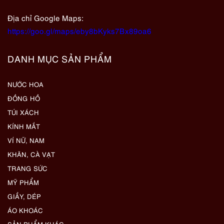
Địa chỉ Google Maps:
https://goo.gl/maps/eby8bKyks7Bx89oa6
DANH MỤC SẢN PHẨM
NƯỚC HOA
ĐỒNG HỒ
TÚI XÁCH
KÍNH MẮT
VÍ NỮ, NAM
KHĂN, CÀ VẠT
TRANG SỨC
MỸ PHẨM
GIẦY, DÉP
ÁO KHOÁC