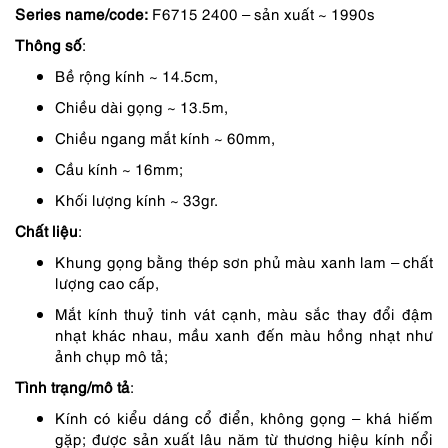
Series name/code:
F6715 2400 – sản xuất ~ 1990s
5,890,000 ₫.
là:
Thông số
:
5,301,000 ₫.
Bề rộng kính ~ 14.5cm,
Chiều dài gọng ~ 13.5m,
Chiều ngang mắt kính ~ 60mm,
Cầu kính ~ 16mm;
Khối lượng kính ~ 33gr.
Chất liệu
:
Khung gọng bằng thép sơn phủ màu xanh lam – chất
lượng cao cấp,
Mắt kính thuỷ tinh vát cạnh, màu sắc thay đổi đậm
nhạt khác nhau, mầu xanh đến màu hồng nhạt như
ảnh chụp mô tả;
Tình trạng/mô tả
:
Kính có kiểu dáng cổ điển, không gọng – khá hiếm
gặp; được sản xuất lâu năm từ thương hiệu kính nổi