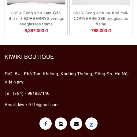
0653-Gọng kính nam-Gần
0676-Gọng kính nữ-Khá mới-
như mới-BURBERRYS vintage
CONVERSE 389 eyeglasses
eyeglasses frame
frame
6,367,000 đ
788,000 đ
KIWIKI BOUTIQUE
Đ/C: 54 - Phố Tam Khương, Khương Thượng, Đống Đa, Hà Nội,
Việt Nam
Tel: (+84) - 981987140
Email:
kiwiki911@gmail.com
z