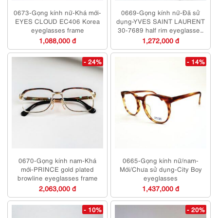
0673-Gọng kính nữ-Khá mới-
0669-Gọng kính nữ-Đã sử
EYES CLOUD EC406 Korea
dụng-YVES SAINT LAURENT
eyeglasses frame
30-7689 half rim eyeglasses
frame
1,088,000 đ
1,272,000 đ
- 24%
- 14%
0670-Gọng kính nam-Khá
0665-Gọng kính nữ/nam-
mới-PRINCE gold plated
Mới/Chưa sử dụng-City Boy
browline eyeglasses frame
eyeglasses
2,063,000 đ
1,437,000 đ
- 10%
- 20%