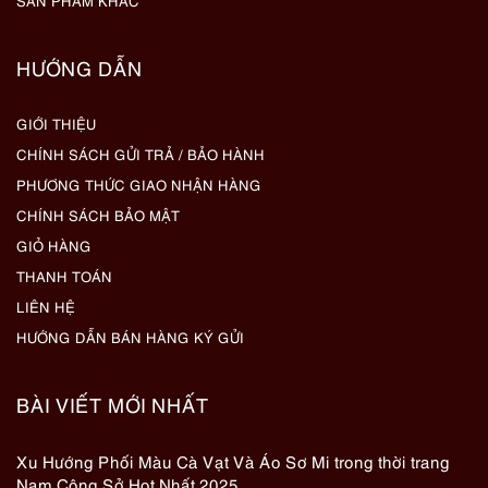
SẢN PHẨM KHÁC
HƯỚNG DẪN
GIỚI THIỆU
CHÍNH SÁCH GỬI TRẢ / BẢO HÀNH
PHƯƠNG THỨC GIAO NHẬN HÀNG
CHÍNH SÁCH BẢO MẬT
GIỎ HÀNG
THANH TOÁN
LIÊN HỆ
HƯỚNG DẪN BÁN HÀNG KÝ GỬI
BÀI VIẾT MỚI NHẤT
Xu Hướng Phối Màu Cà Vạt Và Áo Sơ Mi trong thời trang
Nam Công Sở Hot Nhất 2025