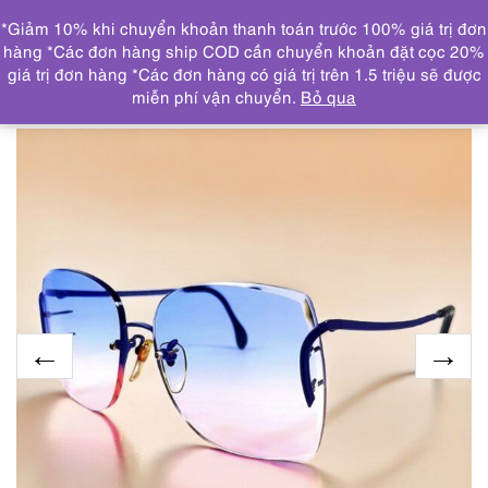
0
*Giảm 10% khi chuyển khoản thanh toán trước 100% giá trị đơn
DANH MỤC
hàng *Các đơn hàng ship COD cần chuyển khoản đặt cọc 20%
giá trị đơn hàng *Các đơn hàng có giá trị trên 1.5 triệu sẽ được
Trang chủ
KÍNH MẮT
5659-Kính mát nữ-Khá mới/Chưa
miễn phí vận chuyển.
Bỏ qua
sử dụng-ZEISS F6715 2400 rimless sunglasses