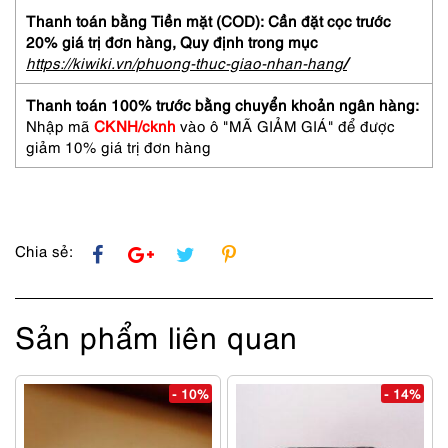
Khá
Thanh toán bằng Tiền mặt (COD): Cần đặt cọc trước
mới/Chưa
20% giá trị đơn hàng,
Quy định trong mục
sử
https://kiwiki.vn/phuong-thuc-giao-nhan-hang
/
dụng-
ZEISS
Thanh toán 100% trước bằng chuyển khoản ngân hàng:
F6715
Nhập mã
CKNH/cknh
vào ô "MÃ GIẢM GIÁ" để được
2400
giảm 10% giá trị đơn hàng
rimless
sunglasses
số
lượng
Chia sẻ:
Sản phẩm liên quan
- 10%
- 14%