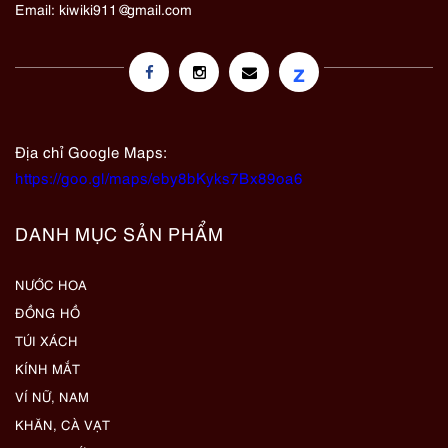
Email:
kiwiki911@gmail.com
z
Địa chỉ Google Maps:
https://goo.gl/maps/eby8bKyks7Bx89oa6
DANH MỤC SẢN PHẨM
NƯỚC HOA
ĐỒNG HỒ
TÚI XÁCH
KÍNH MẮT
VÍ NỮ, NAM
KHĂN, CÀ VẠT