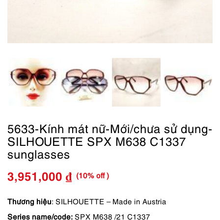
5633-Kính mát nữ-Mới/chưa sử dụng-
SILHOUETTE SPX M638 C1337
sunglasses
(10% off )
3,951,000
₫
Giá
Giá
gốc
hiện
Thương hiệu
: SILHOUETTE – Made in Austria
Series name/code:
SPX M638 /21 C1337
là:
tại