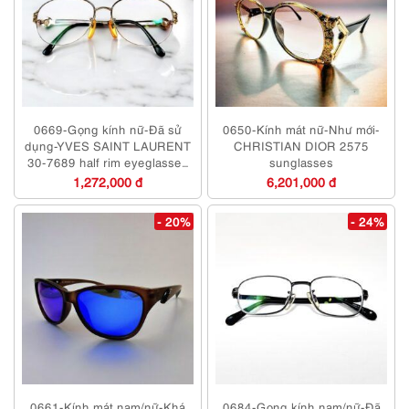
0669-Gọng kính nữ-Đã sử
0650-Kính mát nữ-Như mới-
dụng-YVES SAINT LAURENT
CHRISTIAN DIOR 2575
30-7689 half rim eyeglasses
sunglasses
frame
1,272,000 đ
6,201,000 đ
- 20%
- 24%
0661-Kính mát nam/nữ-Khá
0684-Gọng kính nam/nữ-Đã