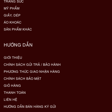
TRANG SỨC
MỸ PHẨM
GIẦY, DÉP
ÁO KHOÁC
SẢN PHẨM KHÁC
HƯỚNG DẪN
GIỚI THIỆU
CHÍNH SÁCH GỬI TRẢ / BẢO HÀNH
PHƯƠNG THỨC GIAO NHẬN HÀNG
CHÍNH SÁCH BẢO MẬT
GIỎ HÀNG
THANH TOÁN
LIÊN HỆ
HƯỚNG DẪN BÁN HÀNG KÝ GỬI