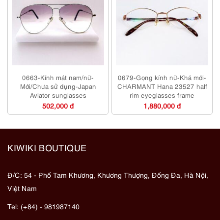
0663-Kính mát nam/nữ-
0679-Gọng kính nữ-Khá mới-
Mới/Chưa sử dụng-Japan
CHARMANT Hana 23527 half
Aviator sunglasses
rim eyeglasses frame
502,000 đ
1,880,000 đ
KIWIKI BOUTIQUE
Đ/C: 54 - Phố Tam Khương, Khương Thượng, Đống Đa, Hà Nội,
Việt Nam
Tel: (+84) - 981987140