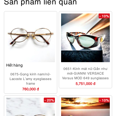
Sản phẩm liên quan
- 10%
Hết hàng
0651-Kính mát nữ-Gần như
mới-GIANNI VERSACE
0675-Gọng kính nam/nữ-
Versus MOD 649 sunglasses
Lacoste L’amy eyeglasses
frame
5,751,000 đ
760,000 đ
- 20%
- 10%