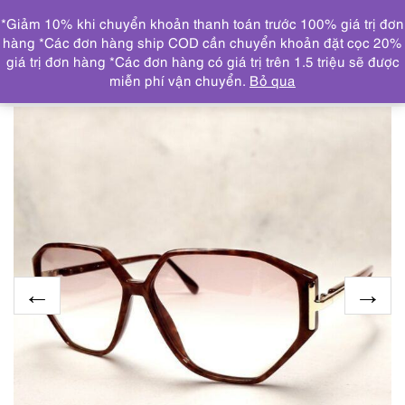
0
*Giảm 10% khi chuyển khoản thanh toán trước 100% giá trị đơn
DANH MỤC
hàng *Các đơn hàng ship COD cần chuyển khoản đặt cọc 20%
giá trị đơn hàng *Các đơn hàng có giá trị trên 1.5 triệu sẽ được
Trang chủ
KÍNH MẮT
5633-Kính mát nữ-Mới/chưa sử
miễn phí vận chuyển.
Bỏ qua
dụng-SILHOUETTE SPX M638 C1337 sunglasses