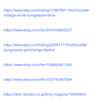
https://www.etsy.com/listing/1798784118/silhouette-
vintage-white-sunglasses-blue
https://www.ebay.com/itm/224405605227
https://www.etsy.com/listing/222917176/silhouette-
sunglasses-gold-beige-leather
https://www.ebay.com/itm/193693947490
https://www.ebay.com/itm/193740067084
https://item.rakuten.co.jp/king-megane/10052604/