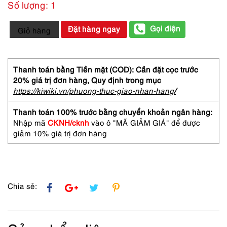
Số lượng: 1
5633-
Gọi điện
Đặt hàng ngay
Giỏ hàng
Kính
mát
nữ-
Mới/chưa
Thanh toán bằng Tiền mặt (COD): Cần đặt cọc trước
sử
20% giá trị đơn hàng,
Quy định trong mục
dụng-
https://kiwiki.vn/phuong-thuc-giao-nhan-hang
/
SILHOUETTE
SPX
Thanh toán 100% trước bằng chuyển khoản ngân hàng:
M638
Nhập mã
CKNH/cknh
vào ô "MÃ GIẢM GIÁ" để được
C1337
giảm 10% giá trị đơn hàng
sunglasses
số
lượng
Chia sẻ: