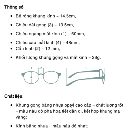
Thông số
:
4,390,000 ₫.
là:
Bề rộng khung kính ~ 14.5cm,
3,951,000 ₫.
Chiều dài gọng (3) ~ 13.5cm,
Chiều ngang mắt kính (1) ~ 60mm,
Chiều cao mắt kính (4) ~ 48mm,
Cầu kính (2) ~ 12 mm;
Khối lượng khung gọng và mắt kính ~ 28g.
Chất liệu
:
Khung gọng bằng nhựa optyl cao cấp – chất lượng tốt
– màu nâu đỏ pha hoạ tiết dằn di, kết hợp khung mạ
vàng;
Kính bằng nhựa – mầu nâu đỏ nhạt;