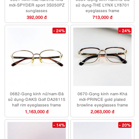
mới-SPYDER sport 3S050PZ
sử dụng-THE LYNX LY8701
sunglasses
eyeglasses frame
392,000 đ
713,000 đ
- 24%
- 24%
0682-Gọng kính nữ/nam-Đã
0670-Gọng kính nam-Khá
sử dụng-DAKS Golf DA26115
mới-PRINCE gold plated
half rim eyeglasses frame
browline eyeglasses frame
1,163,000 đ
2,063,000 đ
- 14%
- 20%