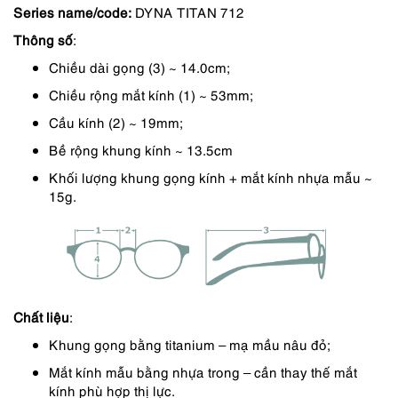
Series name/code:
DYNA TITAN 712
là:
tại
Thông số
:
2,390,000 ₫.
là:
Chiều dài gọng (3) ~ 14.0cm;
2,032,000 ₫.
Chiều rộng mắt kính (1) ~ 53mm;
Cầu kính (2) ~ 19mm;
Bề rộng khung kính ~ 13.5cm
Khối lượng khung gọng kính + mắt kính nhựa mẫu ~
15g.
Chất liệu
:
Khung gọng bằng titanium – mạ mầu nâu đỏ;
Mắt kính mẫu bằng nhựa trong – cần thay thế mắt
kính phù hợp thị lực.