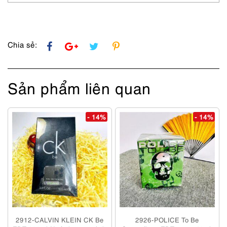
rimless
eyeglasses
frame
số
lượng
Chia sẻ:
Sản phẩm liên quan
- 14%
- 14%
2912-CALVIN KLEIN CK Be
2926-POLICE To Be