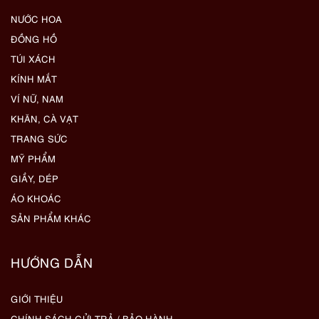
NƯỚC HOA
ĐỒNG HỒ
TÚI XÁCH
KÍNH MẮT
VÍ NỮ, NAM
KHĂN, CÀ VẠT
TRANG SỨC
MỸ PHẨM
GIẦY, DÉP
ÁO KHOÁC
SẢN PHẨM KHÁC
HƯỚNG DẪN
GIỚI THIỆU
CHÍNH SÁCH GỬI TRẢ / BẢO HÀNH