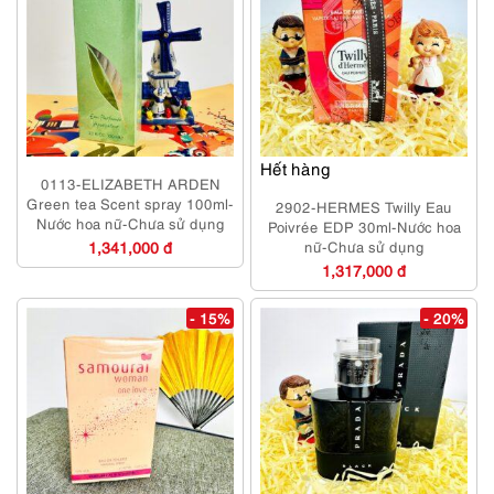
Hết hàng
0113-ELIZABETH ARDEN
Green tea Scent spray 100ml-
2902-HERMES Twilly Eau
Nước hoa nữ-Chưa sử dụng
Poivrée EDP 30ml-Nước hoa
1,341,000 đ
nữ-Chưa sử dụng
1,317,000 đ
- 15%
- 20%