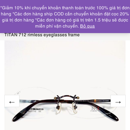
0
*Giảm 10% khi chuyển khoản thanh toán trước 100% giá trị đơn
DANH MỤC
hàng *Các đơn hàng ship COD cần chuyển khoản đặt cọc 20%
giá trị đơn hàng *Các đơn hàng có giá trị trên 1.5 triệu sẽ được
Trang chủ
KÍNH MẮT
GỌNG KÍNH MỚI/CHƯA SỬ
miễn phí vận chuyển.
Bỏ qua
DỤNG
5514-Gọng kính nữ-Mới/Chưa sử dụng-MIJ DYNA
TITAN 712 rimless eyeglasses frame