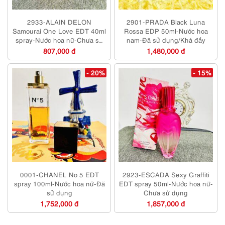
2933-ALAIN DELON
2901-PRADA Black Luna
Samourai One Love EDT 40ml
Rossa EDP 50ml-Nước hoa
spray-Nước hoa nữ-Chưa sử
nam-Đã sử dụng/Khá đầy
dụng
807,000 đ
1,480,000 đ
- 20%
- 15%
0001-CHANEL No 5 EDT
2923-ESCADA Sexy Graffiti
spray 100ml-Nước hoa nữ-Đã
EDT spray 50ml-Nước hoa nữ-
sử dụng
Chưa sử dụng
1,752,000 đ
1,857,000 đ