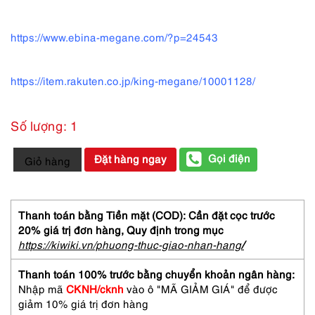
https://www.ebina-megane.com/?p=24543
https://item.rakuten.co.jp/king-megane/10001128/
Số lượng: 1
5514-
Gọi điện
Đặt hàng ngay
Giỏ hàng
Gọng
kính
nữ-
Mới/Chưa
Thanh toán bằng Tiền mặt (COD): Cần đặt cọc trước
sử
20% giá trị đơn hàng,
Quy định trong mục
dụng-
https://kiwiki.vn/phuong-thuc-giao-nhan-hang
/
MIJ
DYNA
Thanh toán 100% trước bằng chuyển khoản ngân hàng:
TITAN
Nhập mã
CKNH/cknh
vào ô "MÃ GIẢM GIÁ" để được
712
giảm 10% giá trị đơn hàng