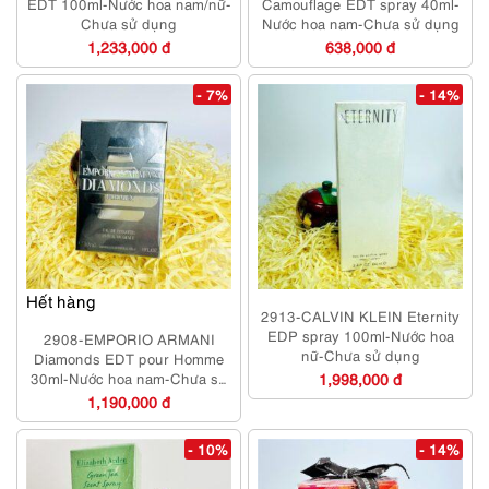
EDT 100ml-Nước hoa nam/nữ-
Camouflage EDT spray 40ml-
Chưa sử dụng
Nước hoa nam-Chưa sử dụng
1,233,000 đ
638,000 đ
- 7%
- 14%
Hết hàng
2913-CALVIN KLEIN Eternity
EDP spray 100ml-Nước hoa
2908-EMPORIO ARMANI
nữ-Chưa sử dụng
Diamonds EDT pour Homme
30ml-Nước hoa nam-Chưa sử
1,998,000 đ
dụng
1,190,000 đ
- 10%
- 14%