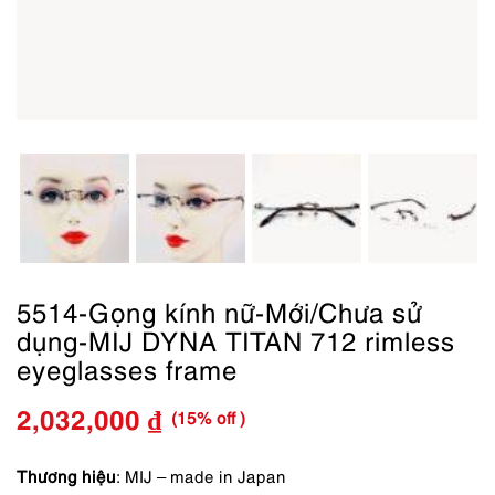
5514-Gọng kính nữ-Mới/Chưa sử
dụng-MIJ DYNA TITAN 712 rimless
eyeglasses frame
(15% off )
2,032,000
₫
Giá
Giá
gốc
hiện
Thương hiệu
: MIJ – made in Japan