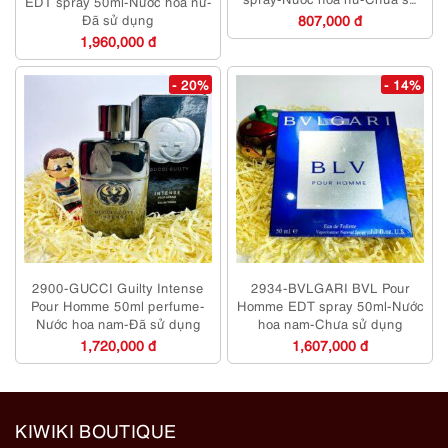
EDT spray 50ml-Nước hoa nữ-
dụng
Đã sử dụng
807,000 đ
1,960,000 đ
- 20%
- 14%
2900-GUCCI Guilty Intense
2934-BVLGARI BVL Pour
Pour Homme 50ml perfume-
Homme EDT spray 50ml-Nước
Nước hoa nam-Đã sử dụng
hoa nam-Chưa sử dụng
1,720,000 đ
1,607,000 đ
KIWIKI BOUTIQUE