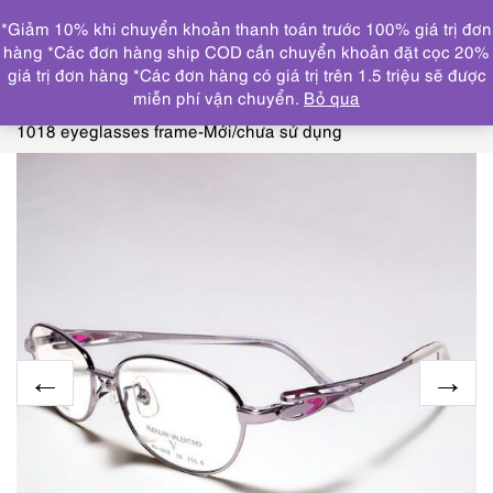
0
*Giảm 10% khi chuyển khoản thanh toán trước 100% giá trị đơn
DANH MỤC
hàng *Các đơn hàng ship COD cần chuyển khoản đặt cọc 20%
giá trị đơn hàng *Các đơn hàng có giá trị trên 1.5 triệu sẽ được
Trang chủ
KÍNH MẮT
GỌNG KÍNH MỚI/CHƯA SỬ
miễn phí vận chuyển.
Bỏ qua
DỤNG
5479-Gọng kính nữ-RUDOLPH VALENTINO RV
1018 eyeglasses frame-Mới/chưa sử dụng