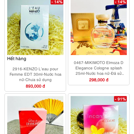
- 14%
- 14%
Hết hàng
0467-MIKIMOTO Elmoza D
Elegance Cologne splash
2916-KENZO L’eau pour
25ml-Nước hoa nữ-Đã sử
Femme EDT 30ml-Nước hoa
dụng
nữ-Chưa sử dụng
298,000 đ
893,000 đ
- 91%