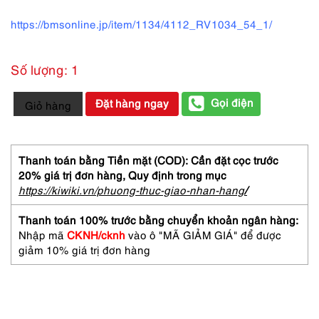
https://bmsonline.jp/item/1134/4112_RV1034_54_1/
Số lượng: 1
5479-
Gọi điện
Đặt hàng ngay
Giỏ hàng
Gọng
kính
nữ-
RUDOLPH
Thanh toán bằng Tiền mặt (COD): Cần đặt cọc trước
VALENTINO
20% giá trị đơn hàng,
Quy định trong mục
RV
https://kiwiki.vn/phuong-thuc-giao-nhan-hang
/
1018
eyeglasses
Thanh toán 100% trước bằng chuyển khoản ngân hàng:
frame-
Nhập mã
CKNH/cknh
vào ô "MÃ GIẢM GIÁ" để được
Mới/chưa
giảm 10% giá trị đơn hàng
sử
dụng
số
lượng