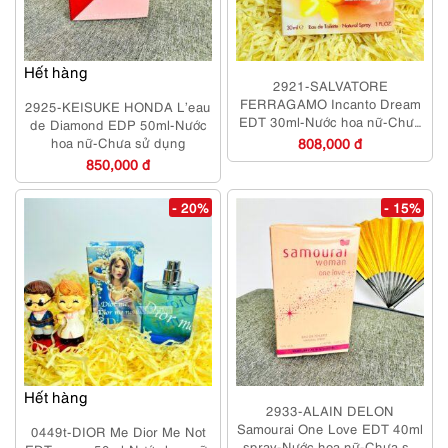
Hết hàng
2921-SALVATORE
FERRAGAMO Incanto Dream
2925-KEISUKE HONDA L’eau
EDT 30ml-Nước hoa nữ-Chưa
de Diamond EDP 50ml-Nước
sử dụng
hoa nữ-Chưa sử dụng
808,000 đ
850,000 đ
- 20%
- 15%
Hết hàng
2933-ALAIN DELON
Samourai One Love EDT 40ml
0449t-DIOR Me Dior Me Not
spray-Nước hoa nữ-Chưa sử