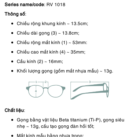
Series name/code
: RV 1018
là:
tại
Thông số
:
2,890,000 ₫.
là:
Chiều rộng khung kính ~ 13.5cm;
2,456,000 ₫.
Chiều dài gọng (3) ~ 13.8cm;
Chiều rộng mắt kính (1) ~ 53mm:
Chiều cao mắt kính (4) ~ 35mm;
Cầu kính (2) ~ 16mm;
Khối lượng gọng (gồm mắt nhựa mẫu) ~ 13g.
Chất liệu
:
Gọng bằng vật liệu Beta titanium (Ti-P), gọng siêu
nhẹ ~ 13g, cấu tạo gọng đàn hồi tốt;
Mắt kính mẫu bằng nhựa trong;