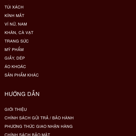
TÚI XÁCH
KÍNH MẮT
VÍ NỮ, NAM
KHĂN, CÀ VẠT
TRANG SỨC
MỸ PHẨM
GIẦY, DÉP
ÁO KHOÁC
SẢN PHẨM KHÁC
HƯỚNG DẪN
GIỚI THIỆU
CHÍNH SÁCH GỬI TRẢ / BẢO HÀNH
PHƯƠNG THỨC GIAO NHẬN HÀNG
CHÍNH SÁCH BẢO MẬT