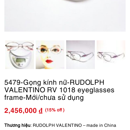
5479-Gọng kính nữ-RUDOLPH
VALENTINO RV 1018 eyeglasses
frame-Mới/chưa sử dụng
(15% off )
2,456,000
₫
Giá
Giá
gốc
hiện
Thương hiệu
: RUDOLPH VALENTINO – made in China