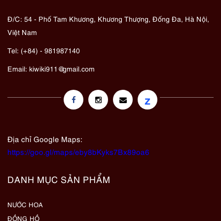
Đ/C: 54 - Phố Tam Khương, Khương Thượng, Đống Đa, Hà Nội,
Việt Nam
Tel: (+84) - 981987140
Email:
kiwiki911@gmail.com
z
Địa chỉ Google Maps:
https://goo.gl/maps/eby8bKyks7Bx89oa6
DANH MỤC SẢN PHẨM
NƯỚC HOA
ĐỒNG HỒ