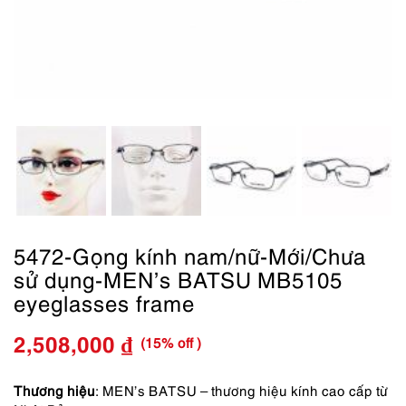
5472-Gọng kính nam/nữ-Mới/Chưa
sử dụng-MEN’s BATSU MB5105
eyeglasses frame
(15% off )
2,508,000
₫
Giá
Giá
gốc
hiện
Thương hiệu
: MEN’s BATSU – thương hiệu kính cao cấp từ