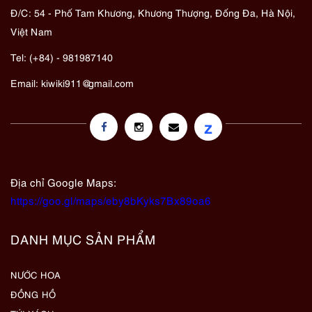
Đ/C: 54 - Phố Tam Khương, Khương Thượng, Đống Đa, Hà Nội,
Việt Nam
Tel: (+84) - 981987140
Email:
kiwiki911@gmail.com
z
Địa chỉ Google Maps:
https://goo.gl/maps/eby8bKyks7Bx89oa6
DANH MỤC SẢN PHẨM
NƯỚC HOA
ĐỒNG HỒ