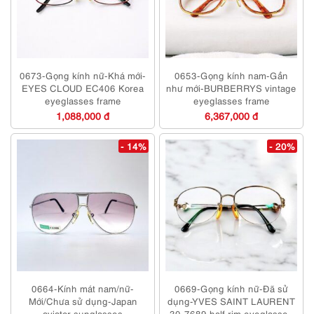
0673-Gọng kính nữ-Khá mới-
0653-Gọng kính nam-Gần
EYES CLOUD EC406 Korea
như mới-BURBERRYS vintage
eyeglasses frame
eyeglasses frame
1,088,000 đ
6,367,000 đ
- 14%
- 20%
0664-Kính mát nam/nữ-
0669-Gọng kính nữ-Đã sử
Mới/Chưa sử dụng-Japan
dụng-YVES SAINT LAURENT
aviator sunglasses
30-7689 half rim eyeglasses