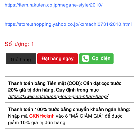
https://item.rakuten.co.jp/megane-style/2010/
https://store.shopping.yahoo.co.jp/komachi0731/2010.html
Số lượng: 1
5472-
Gọi điện
Đặt hàng ngay
Giỏ hàng
Gọng
kính
nam/nữ-
Mới/Chưa
Thanh toán bằng Tiền mặt (COD): Cần đặt cọc trước
sử
20% giá trị đơn hàng,
Quy định trong mục
dụng-
https://kiwiki.vn/phuong-thuc-giao-nhan-hang
/
MEN's
BATSU
Thanh toán 100% trước bằng chuyển khoản ngân hàng:
MB5105
Nhập mã
CKNH/cknh
vào ô "MÃ GIẢM GIÁ" để được
eyeglasses
giảm 10% giá trị đơn hàng
frame
số