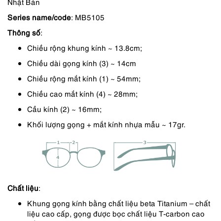
Nhật Bản
là:
tại
Series name/code
: MB5105
2,950,000 ₫.
là:
Thông số
:
2,508,000 ₫.
Chiều rộng khung kính ~ 13.8cm;
Chiều dài gọng kính (3) ~ 14cm
Chiều rộng mắt kính (1) ~ 54mm;
Chiều cao mắt kính (4) ~ 28mm;
Cầu kính (2) ~ 16mm;
Khối lượng gọng + mắt kính nhựa mẫu ~ 17gr.
Chất liệu
:
Khung gọng kính bằng chất liệu beta Titanium – chất
liệu cao cấp, gọng được bọc chất liệu T-carbon cao