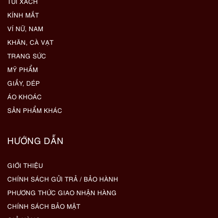
TÚI XÁCH
KÍNH MẮT
VÍ NỮ, NAM
KHĂN, CÀ VẠT
TRANG SỨC
MỸ PHẨM
GIẦY, DÉP
ÁO KHOÁC
SẢN PHẨM KHÁC
HƯỚNG DẪN
GIỚI THIỆU
CHÍNH SÁCH GỬI TRẢ / BẢO HÀNH
PHƯƠNG THỨC GIAO NHẬN HÀNG
CHÍNH SÁCH BẢO MẬT