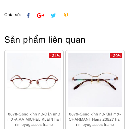
lượng
Chia sẻ:
Sản phẩm liên quan
- 24%
- 20%
0678-Gọng kính nữ-Gần như
0679-Gọng kính nữ-Khá mới-
mới-A.V.V MICHEL KLEIN half
CHARMANT Hana 23527 half
rim eyeglasses frame
rim eyeglasses frame