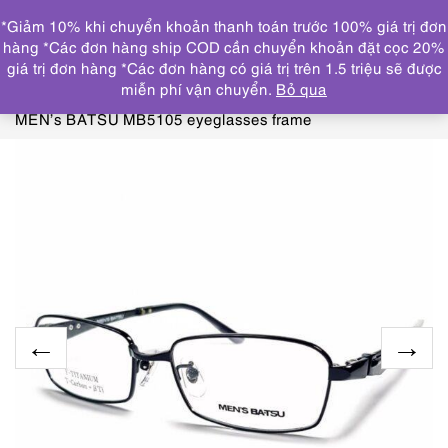
0
*Giảm 10% khi chuyển khoản thanh toán trước 100% giá trị đơn
DANH MỤC
hàng *Các đơn hàng ship COD cần chuyển khoản đặt cọc 20%
giá trị đơn hàng *Các đơn hàng có giá trị trên 1.5 triệu sẽ được
Trang chủ
KÍNH MẮT
GỌNG KÍNH MỚI/CHƯA SỬ
miễn phí vận chuyển.
Bỏ qua
DỤNG
5472-Gọng kính nam/nữ-Mới/Chưa sử dụng-
MEN’s BATSU MB5105 eyeglasses frame