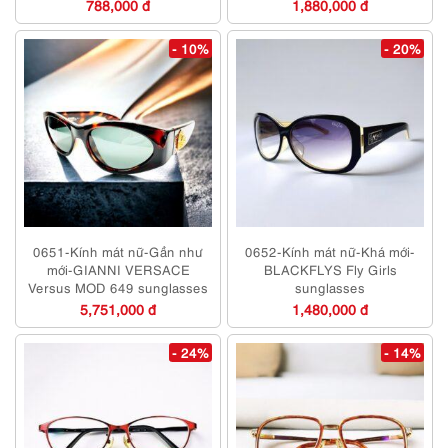
788,000 đ
1,880,000 đ
- 10%
- 20%
0651-Kính mát nữ-Gần như
0652-Kính mát nữ-Khá mới-
mới-GIANNI VERSACE
BLACKFLYS Fly Girls
Versus MOD 649 sunglasses
sunglasses
5,751,000 đ
1,480,000 đ
- 24%
- 14%