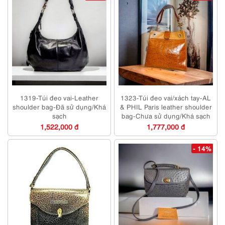
1319-Túi đeo vai-Leather
1323-Túi đeo vai/xách tay-AL
shoulder bag-Đã sử dụng/Khá
& PHIL Paris leather shoulder
sạch
bag-Chưa sử dụng/Khá sạch
1,522,000 đ
1,777,000 đ
- 14%