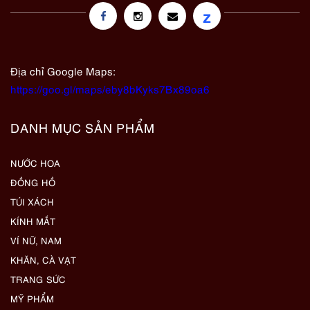
z
Địa chỉ Google Maps:
https://goo.gl/maps/eby8bKyks7Bx89oa6
DANH MỤC SẢN PHẨM
NƯỚC HOA
ĐỒNG HỒ
TÚI XÁCH
KÍNH MẮT
VÍ NỮ, NAM
KHĂN, CÀ VẠT
TRANG SỨC
MỸ PHẨM