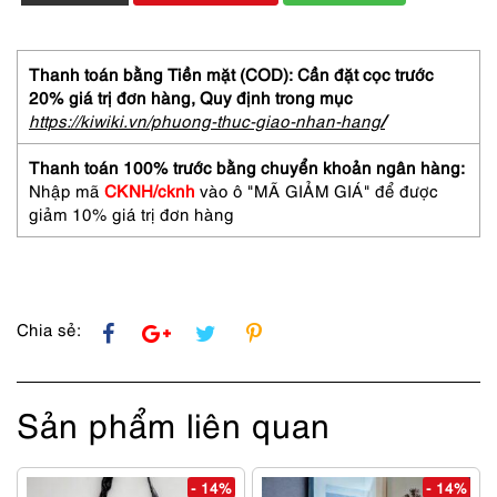
Túi
cầm
tay/Clutch
nam-
Thanh toán bằng Tiền mặt (COD): Cần đặt cọc trước
BEVERLY
20% giá trị đơn hàng,
Quy định trong mục
leather
https://kiwiki.vn/phuong-thuc-giao-nhan-hang
/
clutch-
Đã
Thanh toán 100% trước bằng chuyển khoản ngân hàng:
sử
Nhập mã
CKNH/cknh
vào ô "MÃ GIẢM GIÁ" để được
dụng/Khá
giảm 10% giá trị đơn hàng
mới
số
lượng
Chia sẻ:
Sản phẩm liên quan
- 14%
- 14%