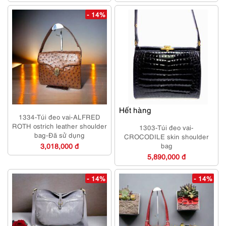
- 14%
Hết hàng
1334-Túi đeo vai-ALFRED
ROTH ostrich leather shoulder
1303-Túi đeo vai-
bag-Đã sử dụng
CROCODILE skin shoulder
3,018,000 đ
bag
5,890,000 đ
- 14%
- 14%