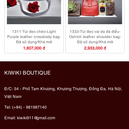
1311-Túi đeo chéo-Light
1333-Túi đeo vai da đà điểu-
Purple leather crossbody bag-
Ostrich leather shoulder bag-
Đã sử dụng/Khá mới
Đã sử dụng/Khá mới
1,607,000 đ
2,933,000 đ
KIWIKI BOUTIQUE
Đ/C: 54 - Phố Tam Khương, Khương Thượng, Đống Đa, Hà Nội,
Việt Nam
Tel: (+84) - 981987140
Email:
kiwiki911@gmail.com