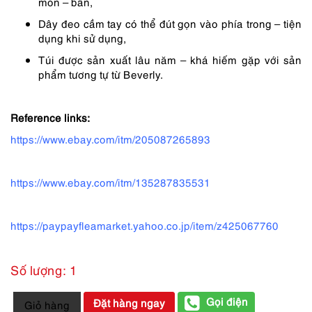
mòn – bẩn,
Dây đeo cầm tay có thể đút gọn vào phía trong – tiện
dụng khi sử dụng,
Túi được sản xuất lâu năm – khá hiếm gặp với sản
phẩm tương tự từ Beverly.
Reference links:
https://www.ebay.com/itm/205087265893
https://www.ebay.com/itm/135287835531
https://paypayfleamarket.yahoo.co.jp/item/z425067760
Số lượng: 1
5426-
Gọi điện
Đặt hàng ngay
Giỏ hàng