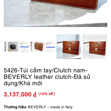
5426-Túi cầm tay/Clutch nam-
BEVERLY leather clutch-Đã sử
dụng/Khá mới
(14% off )
3,137,000
₫
Giá
Giá
gốc
hiện
Thương hiệu:
BEVERLY – made in Italy