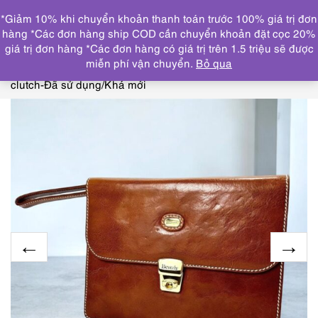
0
*Giảm 10% khi chuyển khoản thanh toán trước 100% giá trị đơn
DANH MỤC
hàng *Các đơn hàng ship COD cần chuyển khoản đặt cọc 20%
giá trị đơn hàng *Các đơn hàng có giá trị trên 1.5 triệu sẽ được
Trang chủ
THƯƠNG HIỆU NỔI BẬT
OTHERS
miễn phí vận chuyển.
Bỏ qua
brand
5426-Túi cầm tay/Clutch nam-BEVERLY leather
clutch-Đã sử dụng/Khá mới