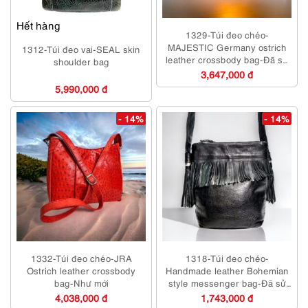
Hết hàng
1329-Túi đeo chéo-
MAJESTIC Germany ostrich
1312-Túi đeo vai-SEAL skin
leather crossbody bag-Đã sử
shoulder bag
dụng
3,647,000 đ
5,990,000 đ
- 14%
- 14%
1332-Túi đeo chéo-JRA
1318-Túi đeo chéo-
Ostrich leather crossbody
Handmade leather Bohemian
bag-Như mới
style messenger bag-Đã sử
dụng/Khá sạch
4,038,000 đ
1,743,000 đ