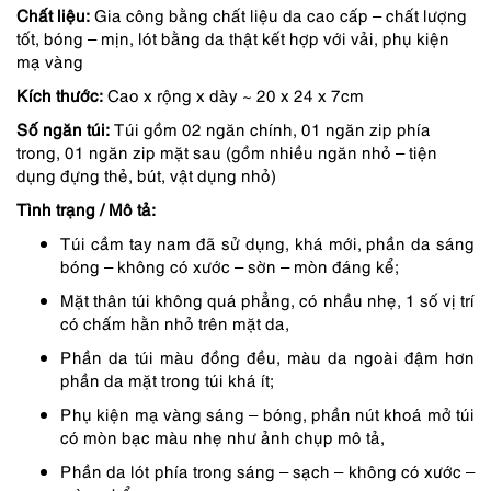
Chất liệu:
Gia công bằng chất liệu da cao cấp – chất lượng
là:
tại
tốt, bóng – mịn, lót bằng da thật kết hợp với vải, phụ kiện
3,690,000 ₫.
là:
mạ vàng
3,137,000 ₫.
Kích thước:
Cao x rộng x dày ~ 20 x 24 x 7cm
Số ngăn túi:
Túi gồm 02 ngăn chính, 01 ngăn zip phía
trong, 01 ngăn zip mặt sau (gồm nhiều ngăn nhỏ – tiện
dụng đựng thẻ, bút, vật dụng nhỏ)
Tình trạng / Mô tả:
Túi cầm tay nam đã sử dụng, khá mới, phần da sáng
bóng – không có xước – sờn – mòn đáng kể;
Mặt thân túi không quá phẳng, có nhầu nhẹ, 1 số vị trí
có chấm hằn nhỏ trên mặt da,
Phần da túi màu đồng đều, màu da ngoài đậm hơn
phần da mặt trong túi khá ít;
Phụ kiện mạ vàng sáng – bóng, phần nút khoá mở túi
có mòn bạc màu nhẹ như ảnh chụp mô tả,
Phần da lót phía trong sáng – sạch – không có xước –