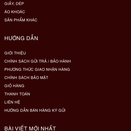
GIẦY, DÉP
ÁO KHOÁC
SẢN PHẨM KHÁC
HƯỚNG DẪN
GIỚI THIỆU
CHÍNH SÁCH GỬI TRẢ / BẢO HÀNH
PHƯƠNG THỨC GIAO NHẬN HÀNG
CHÍNH SÁCH BẢO MẬT
GIỎ HÀNG
THANH TOÁN
LIÊN HỆ
HƯỚNG DẪN BÁN HÀNG KÝ GỬI
BÀI VIẾT MỚI NHẤT