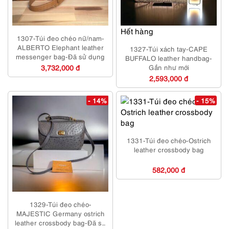
Hết hàng
1307-Túi đeo chéo nữ/nam-
ALBERTO Elephant leather
1327-Túi xách tay-CAPE
messenger bag-Đã sử dụng
BUFFALO leather handbag-
3,732,000 đ
Gần như mới
2,593,000 đ
- 14%
- 15%
1331-Túi đeo chéo-Ostrich
leather crossbody bag
582,000 đ
1329-Túi đeo chéo-
MAJESTIC Germany ostrich
leather crossbody bag-Đã sử