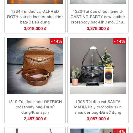
1334-Túi đeo vai-ALFRED
1320-Túi đeo chéo nam/nữ-
ROTH ostrich leather shoulder
CASTING PARTY cow leather
bag-Đã sử dụng
crossbody bag-Như mới/Chưa
sử dụng
3,018,000 đ
3,375,000 đ
- 14%
- 14%
1310-Túi đeo chéo-OSTRICH
1305-Túi đeo vai-SANTA
crossbody bag-Đã sử
MARIA Italy crocodile skin
dụng/Khá sạch
shoulder bag-Đã sử dụng
2,457,000 đ
3,987,000 đ
- 14%