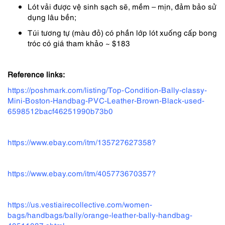
Lót vải được vệ sinh sạch sẽ, mềm – mịn, đảm bảo sử
dụng lâu bền;
Túi tương tự (màu đỏ) có phần lớp lót xuống cấp bong
tróc có giá tham khảo ~ $183
Reference links:
https://poshmark.com/listing/Top-Condition-Bally-classy-
Mini-Boston-Handbag-PVC-Leather-Brown-Black-used-
6598512bacf46251990b73b0
https://www.ebay.com/itm/135727627358?
https://www.ebay.com/itm/405773670357?
https://us.vestiairecollective.com/women-
bags/handbags/bally/orange-leather-bally-handbag-