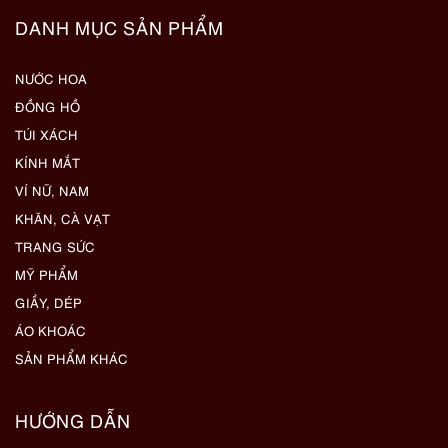
DANH MỤC SẢN PHẨM
NƯỚC HOA
ĐỒNG HỒ
TÚI XÁCH
KÍNH MẮT
VÍ NỮ, NAM
KHĂN, CÀ VẠT
TRANG SỨC
MỸ PHẨM
GIẦY, DÉP
ÁO KHOÁC
SẢN PHẨM KHÁC
HƯỚNG DẪN