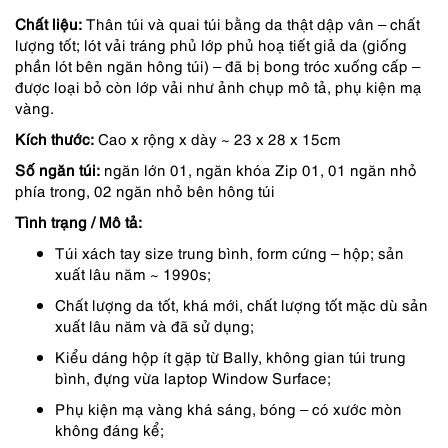
Chất liệu:
Thân túi và quai túi bằng da thật dập vân – chất
4,690,000 ₫.
là:
lượng tốt; lót vải tráng phủ lớp phủ hoạ tiết giả da (giống
3,987,000 ₫.
phần lót bên ngăn hông túi) – đã bị bong tróc xuống cấp –
được loại bỏ còn lớp vải như ảnh chụp mô tả, phụ kiện mạ
vàng.
Kích thước:
Cao x rộng x dày ~ 23 x 28 x 15cm
Số ngăn túi:
ngăn lớn 01, ngăn khóa Zip 01, 01 ngăn nhỏ
phía trong, 02 ngăn nhỏ bên hông túi
Tình trạng / Mô tả:
Túi xách tay size trung bình, form cứng – hộp; sản
xuất lâu năm ~ 1990s;
Chất lượng da tốt, khá mới, chất lượng tốt mặc dù sản
xuất lâu năm và đã sử dụng;
Kiểu dáng hộp ít gặp từ Bally, không gian túi trung
bình, đựng vừa laptop Window Surface;
Phụ kiện mạ vàng khá sáng, bóng – có xước mòn
không đáng kể;