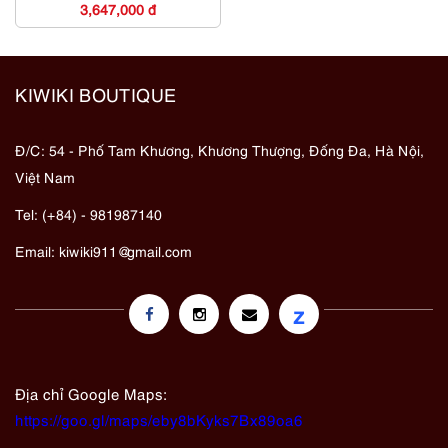
dụng
3,647,000 đ
KIWIKI BOUTIQUE
Đ/C: 54 - Phố Tam Khương, Khương Thượng, Đống Đa, Hà Nội,
Việt Nam
Tel: (+84) - 981987140
Email:
kiwiki911@gmail.com
z
Địa chỉ Google Maps:
https://goo.gl/maps/eby8bKyks7Bx89oa6