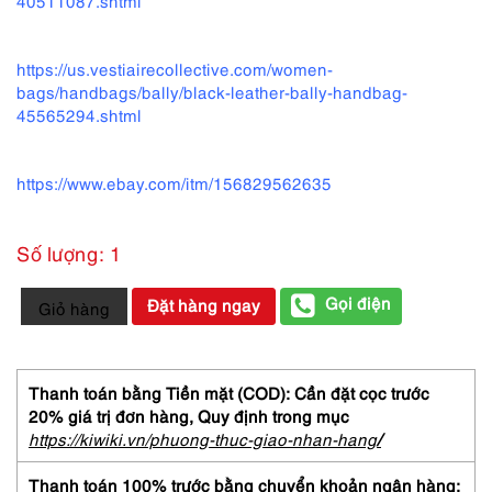
40511087.shtml
https://us.vestiairecollective.com/women-
bags/handbags/bally/black-leather-bally-handbag-
45565294.shtml
https://www.ebay.com/itm/156829562635
Số lượng: 1
5425-
Gọi điện
Đặt hàng ngay
Giỏ hàng
Túi
xách
tay-
BALLY
Thanh toán bằng Tiền mặt (COD): Cần đặt cọc trước
Tan
20% giá trị đơn hàng,
Quy định trong mục
leather
https://kiwiki.vn/phuong-thuc-giao-nhan-hang
/
handbag-
Đã
Thanh toán 100% trước bằng chuyển khoản ngân hàng: