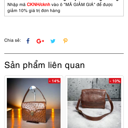
sử
Nhập mã
CKNH/cknh
vào ô "MÃ GIẢM GIÁ" để được
dụng/Khá
giảm 10% giá trị đơn hàng
mới
số
lượng
Chia sẻ:
Sản phẩm liên quan
- 14%
- 10%