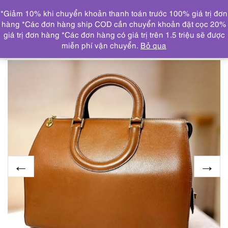
0
*Giảm 10% khi chuyển khoản thanh toán trước 100% giá trị đơn
DANH MỤC
hàng *Các đơn hàng ship COD cần chuyển khoản đặt cọc 20%
giá trị đơn hàng *Các đơn hàng có giá trị trên 1.5 triệu sẽ được
Trang chủ
THƯƠNG HIỆU NỔI BẬT
BALLY
5425-Túi
miễn phí vận chuyển.
Bỏ qua
xách tay-BALLY Tan leather handbag-Đã sử dụng/Khá mới