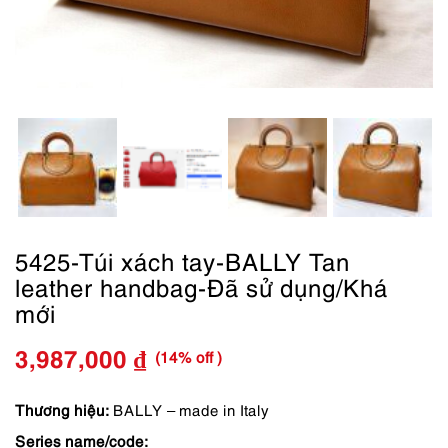
5425-Túi xách tay-BALLY Tan
leather handbag-Đã sử dụng/Khá
mới
(14% off )
3,987,000
₫
Giá
Giá
gốc
hiện
Thương hiệu:
BALLY – made in Italy
Series name/code:
là:
tại