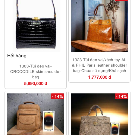
Hết hàng
1323-Túi đeo vai/xách tay-AL
& PHIL Paris leather shoulder
1303-Túi đeo vai-
bag-Chưa sử dụng/Khá sạch
CROCODILE skin shoulder
bag
1,777,000 đ
5,890,000 đ
- 14%
- 14%