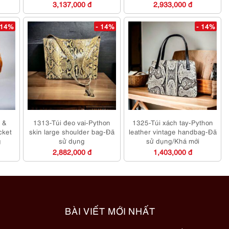
dụng/Khá mới
3,137,000 đ
2,933,000 đ
 14%
- 14%
- 14%
 &
1313-Túi đeo vai-Python
1325-Túi xách tay-Python
cket
skin large shoulder bag-Đã
leather vintage handbag-Đã
g
sử dụng
sử dụng/Khá mới
2,882,000 đ
1,403,000 đ
BÀI VIẾT MỚI NHẤT