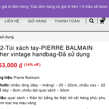
Đăng ký
Tài khoản
z
 trị đơn hàng *Các đơn hàng có giá trị trên 1.5 triệu sẽ được
0
LIÊN HỆ
GIỎ HÀNG
THANH TOÁN
 sử dụng
2-Túi xách tay-PIERRE BALMAIN
ther vintage handbag-Đã sử dụng
(14% off )
63,000
₫
Giá
Giá
gốc
hiện
g hiệu:
Pierre Balmain
thước:
chiều rộng (đáy – miệng) ~ 25 – 22cm, chiều cao ~ 22
là:
tại
ề dày ~ 8cm; chiều dài quai xách ~ 30cm
1,250,000 ₫.
là:
iệu:
quai xách + thân túi bằng da thật; lót vải tráng phủ; phụ
1,063,000 ₫.
kim loại mạ màu vàng