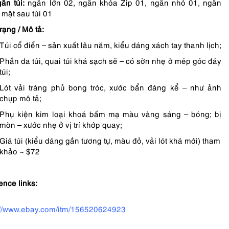
ăn túi:
ngăn lớn 02, ngăn khóa Zip 01, ngăn nhỏ 01, ngăn
mặt sau túi 01
rạng / Mô tả:
Túi cổ điển – sản xuất lâu năm, kiểu dáng xách tay thanh lịch;
Phần da túi, quai túi khá sạch sẽ – có sờn nhẹ ở mép góc đáy
túi;
Lót vải tráng phủ bong tróc, xước bẩn đáng kể – như ảnh
chụp mô tả;
Phụ kiện kim loại khoá bấm mạ màu vàng sáng – bóng; bị
mòn – xước nhẹ ở vị trí khớp quay;
Giá túi (kiểu dáng gần tương tự, màu đỏ, vải lót khá mới) tham
khảo ~ $72
ence links:
://www.ebay.com/itm/156520624923