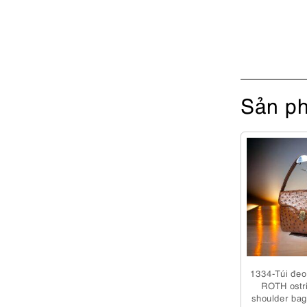
Sản ph
1334-Túi đe
ROTH ostri
shoulder ba