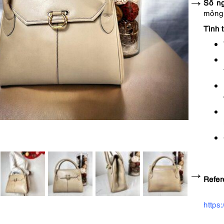
Số ng
mỏng 
Tình t
Refer
https