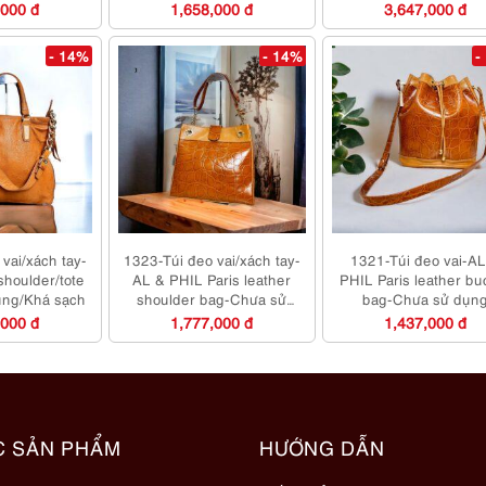
dụng/Khá sạch
bag-Đã sử dụng
,000 đ
1,658,000 đ
3,647,000 đ
- 14%
- 14%
-
vai/xách tay-
1323-Túi đeo vai/xách tay-
1321-Túi đeo vai-AL
shoulder/tote
AL & PHIL Paris leather
PHIL Paris leather bu
ụng/Khá sạch
shoulder bag-Chưa sử
bag-Chưa sử dụn
dụng/Khá sạch
,000 đ
1,777,000 đ
1,437,000 đ
C SẢN PHẨM
HƯỚNG DẪN