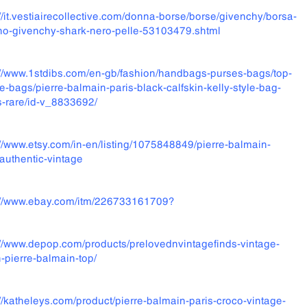
://it.vestiairecollective.com/donna-borse/borse/givenchy/borsa-
o-givenchy-shark-nero-pelle-53103479.shtml
://www.1stdibs.com/en-gb/fashion/handbags-purses-bags/top-
e-bags/pierre-balmain-paris-black-calfskin-kelly-style-bag-
-rare/id-v_8833692/
://www.etsy.com/in-en/listing/1075848849/pierre-balmain-
-authentic-vintage
://www.ebay.com/itm/226733161709?
://www.depop.com/products/prelovednvintagefinds-vintage-
-pierre-balmain-top/
://katheleys.com/product/pierre-balmain-paris-croco-vintage-