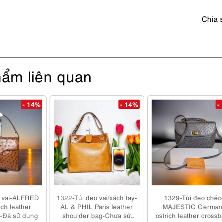
lượng
Chia 
ẩm liên quan
- 14%
- 14%
-
o vai-ALFRED
1322-Túi đeo vai/xách tay-
1329-Túi đeo chéo
ch leather
AL & PHIL Paris leather
MAJESTIC German
g-Đã sử dụng
shoulder bag-Chưa sử
ostrich leather cross