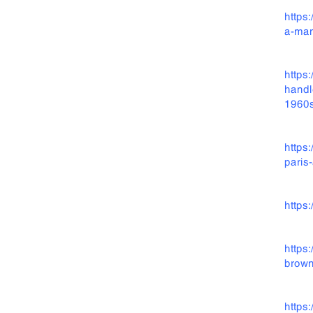
https
a-man
https
handl
1960s
https
paris
https
https
brown
https