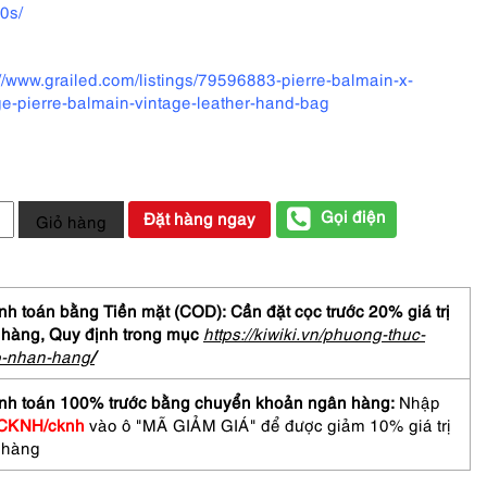
0s/
://www.grailed.com/listings/79596883-pierre-balmain-x-
ge-pierre-balmain-vintage-leather-hand-bag
Gọi điện
Đặt hàng ngay
Giỏ hàng
RE
h toán bằng Tiền mặt (COD): Cần đặt cọc trước 20% giá trị
AIN
 hàng,
Quy định trong mục
https://kiwiki.vn/phuong-thuc-
r
o-nhan-hang
/
ge
bag-
nh toán 100% trước bằng chuyển khoản ngân hàng:
Nhập
CKNH/cknh
vào ô "MÃ GIẢM GIÁ" để được giảm 10% giá trị
 hàng