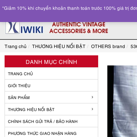
*Giảm 10% khi chuyển khoản thanh toán trước 100% giá trị đơn
Trang chủ
THƯƠNG HIỆU NỔI BẬT
OTHERS brand
53
DANH MỤC CHÍNH
TRANG CHỦ
GIỚI THIỆU
SẢN PHẨM
THƯƠNG HIỆU NỔI BẬT
CHÍNH SÁCH GỬI TRẢ / BẢO HÀNH
PHƯƠNG THỨC GIAO NHẬN HÀNG