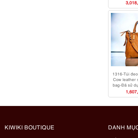
3,018
1316-Túi đeo 
Cow leather 
bag-Đã sử d
1,607
KIWIKI BOUTIQUE
DANH MỤ