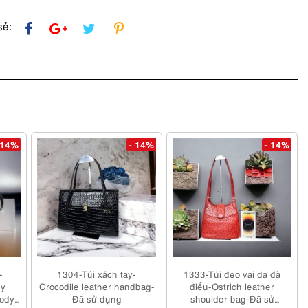
sẻ:
 14%
- 14%
- 14%
-
1304-Túi xách tay-
1333-Túi đeo vai da đà
y
Crocodile leather handbag-
điểu-Ostrich leather
body
Đã sử dụng
shoulder bag-Đã sử