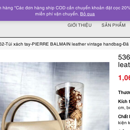
 hàng *Các đơn hàng ship COD cần chuyển khoản đặt cọc 20% giá
miễn phí vận chuyển.
Bỏ qua
GIỚI THIỆU
SẢN PHẨM
62-Túi xách tay-PIERRE BALMAIN leather vintage handbag-Đã
536
lea
1,0
Thươn
Kích 
cm, b
Chất l
kiện 