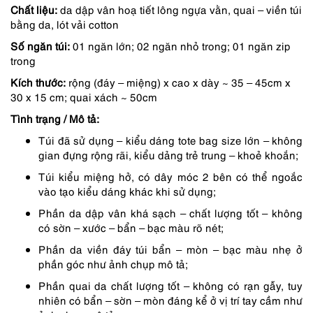
Chất liệu:
da dập vân hoạ tiết lông ngựa vằn, quai – viền túi
là:
tại
bằng da, lót vải cotton
1,050,000 ₫.
là:
Số ngăn túi:
01 ngăn lớn; 02 ngăn nhỏ trong; 01 ngăn zip
893,000 ₫.
trong
Kích thước:
rộng (đáy – miệng) x cao x dày ~ 35 – 45cm x
30 x 15 cm; quai xách ~ 50cm
Tình trạng / Mô tả:
Túi đã sử dụng – kiểu dáng tote bag size lớn – không
gian đựng rộng rãi, kiểu dảng trẻ trung – khoẻ khoắn;
Túi kiểu miệng hở, có dây móc 2 bên có thể ngoắc
vào tạo kiểu dáng khác khi sử dụng;
Phần da dập vân khá sạch – chất lượng tốt – không
có sờn – xước – bẩn – bạc màu rõ nét;
Phần da viền đáy túi bẩn – mòn – bạc màu nhẹ ở
phần góc như ảnh chụp mô tả;
Phần quai da chất lượng tốt – không có rạn gẫy, tuy
nhiên có bẩn – sờn – mòn đáng kể ở vị trí tay cầm như