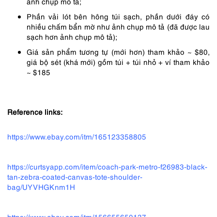
ảnh chụp mô tả;
Phần vải lót bên hông túi sạch, phần dưới đáy có
nhiều chấm bẩn mờ như ảnh chụp mô tả (đã được lau
sạch hơn ảnh chụp mô tả);
Giá sản phẩm tương tự (mới hơn) tham khảo ~ $80,
giá bộ sét (khá mới) gồm túi + túi nhỏ + ví tham khảo
~ $185
Reference links:
https://www.ebay.com/itm/165123358805
https://curtsyapp.com/item/coach-park-metro-f26983-black-
tan-zebra-coated-canvas-tote-shoulder-
bag/UYVHGKnm1H
https://www.ebay.com/itm/156655650137