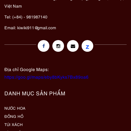
Việt Nam
Tel: (+84) - 981987140
Email:
kiwiki911@gmail.com
z
Địa chỉ Google Maps:
https://goo.gl/maps/eby8bKyks7Bx89oa6
DANH MỤC SẢN PHẨM
NƯỚC HOA
ĐỒNG HỒ
TÚI XÁCH