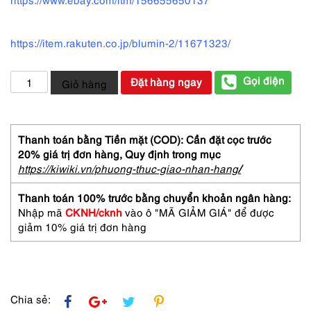
https://item.rakuten.co.jp/blumin-2/11671323/
5304-
Gọi điện
Đặt hàng ngay
Giỏ hàng
Túi
xách
tay/
đeo
Thanh toán bằng Tiền mặt (COD): Cần đặt cọc trước
vai-
20% giá trị đơn hàng,
Quy định trong mục
COACH
https://kiwiki.vn/phuong-thuc-giao-nhan-hang
/
Zibra
pattern
Thanh toán 100% trước bằng chuyển khoản ngân hàng:
large
Nhập mã
CKNH/cknh
vào ô "MÃ GIẢM GIÁ" để được
tote
giảm 10% giá trị đơn hàng
bag-
Đã
sử
dụng
số
Chia sẻ:
lượng