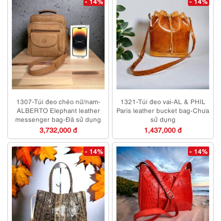
- 14%
- 14%
1307-Túi đeo chéo nữ/nam-
1321-Túi đeo vai-AL & PHIL
ALBERTO Elephant leather
Paris leather bucket bag-Chưa
messenger bag-Đã sử dụng
sử dụng
3,732,000 đ
1,437,000 đ
- 14%
- 14%