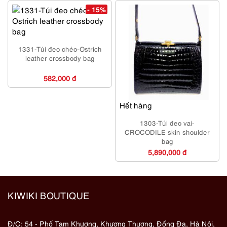
- 15%
1331-Túi đeo chéo-Ostrich
leather crossbody bag
582,000 đ
Hết hàng
1303-Túi đeo vai-
CROCODILE skin shoulder
bag
5,890,000 đ
KIWIKI BOUTIQUE
Đ/C: 54 - Phố Tam Khương, Khương Thượng, Đống Đa, Hà Nội,