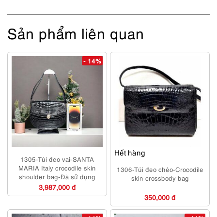
Sản phẩm liên quan
- 14%
Hết hàng
1305-Túi đeo vai-SANTA
MARIA Italy crocodile skin
1306-Túi đeo chéo-Crocodile
shoulder bag-Đã sử dụng
skin crossbody bag
3,987,000 đ
350,000 đ