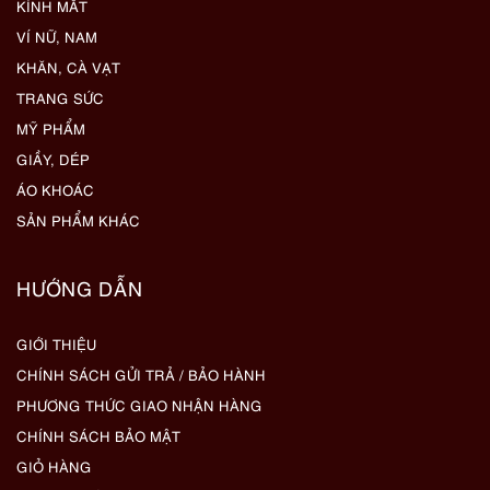
KÍNH MẮT
VÍ NỮ, NAM
KHĂN, CÀ VẠT
TRANG SỨC
MỸ PHẨM
GIẦY, DÉP
ÁO KHOÁC
SẢN PHẨM KHÁC
HƯỚNG DẪN
GIỚI THIỆU
CHÍNH SÁCH GỬI TRẢ / BẢO HÀNH
PHƯƠNG THỨC GIAO NHẬN HÀNG
CHÍNH SÁCH BẢO MẬT
GIỎ HÀNG