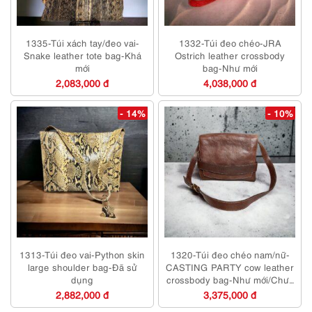
1335-Túi xách tay/đeo vai-
1332-Túi đeo chéo-JRA
Snake leather tote bag-Khá
Ostrich leather crossbody
mới
bag-Như mới
2,083,000 đ
4,038,000 đ
- 14%
- 10%
1313-Túi đeo vai-Python skin
1320-Túi đeo chéo nam/nữ-
large shoulder bag-Đã sử
CASTING PARTY cow leather
dụng
crossbody bag-Như mới/Chưa
sử dụng
2,882,000 đ
3,375,000 đ