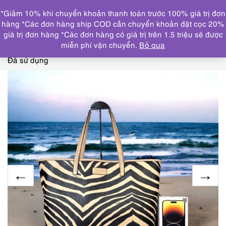
0
*Giảm 10% khi chuyển khoản thanh toán trước 100% giá trị đơn
DANH MỤC
hàng *Các đơn hàng ship COD cần chuyển khoản đặt cọc 20%
giá trị đơn hàng *Các đơn hàng có giá trị trên 1.5 triệu sẽ được
Trang chủ
THƯƠNG HIỆU NỔI BẬT
COACH
5304-
miễn phí vận chuyển.
Bỏ qua
Túi xách tay/đeo vai-COACH Zibra pattern large tote bag-
Đã sử dụng