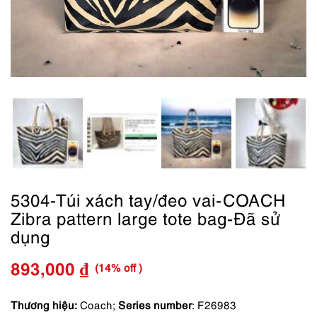
5304-Túi xách tay/đeo vai-COACH
Zibra pattern large tote bag-Đã sử
dụng
(14% off )
893,000
₫
Giá
Giá
gốc
hiện
Thương hiệu:
Coach;
Series number
: F26983