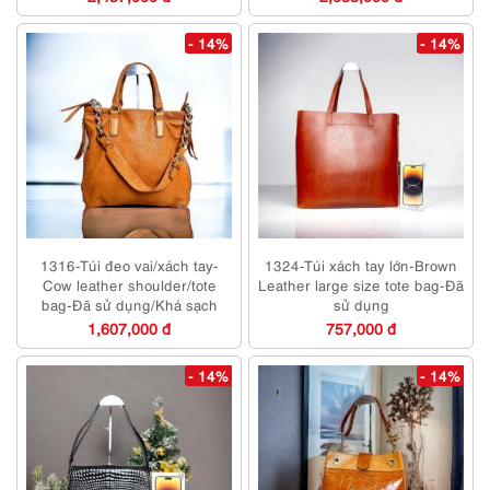
- 14%
- 14%
1316-Túi đeo vai/xách tay-
1324-Túi xách tay lớn-Brown
Cow leather shoulder/tote
Leather large size tote bag-Đã
bag-Đã sử dụng/Khá sạch
sử dụng
1,607,000 đ
757,000 đ
- 14%
- 14%