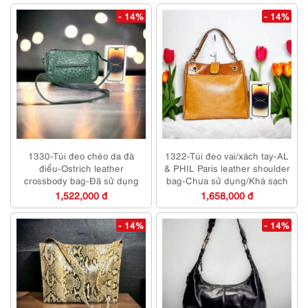
- 14%
- 14%
1330-Túi đeo chéo da đà
1322-Túi đeo vai/xách tay-AL
điểu-Ostrich leather
& PHIL Paris leather shoulder
crossbody bag-Đã sử dụng
bag-Chưa sử dụng/Khá sạch
1,522,000 đ
1,658,000 đ
- 14%
- 14%