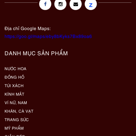
z
Địa chỉ Google Maps:
https://goo.gl/maps/eby8bKyks7Bx89oa6
DANH MỤC SẢN PHẨM
NƯỚC HOA
ĐỒNG HỒ
TÚI XÁCH
KÍNH MẮT
VÍ NỮ, NAM
KHĂN, CÀ VẠT
TRANG SỨC
MỸ PHẨM