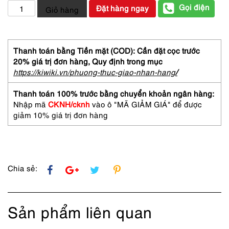
5297-
Gọi điện
Đặt hàng ngay
Giỏ hàng
Túi
đeo
chéo/
đeo
Thanh toán bằng Tiền mặt (COD): Cần đặt cọc trước
vải-
20% giá trị đơn hàng,
Quy định trong mục
PIERRE
https://kiwiki.vn/phuong-thuc-giao-nhan-hang
/
BALMAIN
leather
Thanh toán 100% trước bằng chuyển khoản ngân hàng:
crossbody
Nhập mã
CKNH/cknh
vào ô "MÃ GIẢM GIÁ" để được
bag-
giảm 10% giá trị đơn hàng
Đã
sử
dụng/Khá
sạch
số
Chia sẻ:
lượng
Sản phẩm liên quan