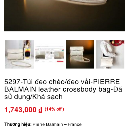
5297-Túi đeo chéo/đeo vải-PIERRE
BALMAIN leather crossbody bag-Đã
sử dụng/Khá sạch
(14% off )
1,743,000
₫
Giá
Giá
gốc
hiện
Thương hiệu:
Pierre Balmain – France