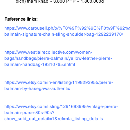
xích) tham khảo ~ 3.800 PHP ~ 1.800.000đ
Reference links:
https://www.carousell.ph/p/%F0%9F%92%9C%F0%9F%92%9
balmain-signature-chain-sling-shoulder-bag-1292239170/
https://www.vestiairecollective.com/women-
bags/handbags/pierre-balmain/yellow-leather-pierre-
balmain-handbag-19310765.shtml
https://www.etsy.com/in-en/listing/1198293955/pierre-
balmain-by-hasegawa-authentic
https://www.etsy.com/listing/1291693995/vintage-pierre-
balmain-purse-80s-90s?
show_sold_out_detail=1&ref=nla_listing_details