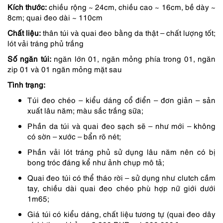
Kích thước:
chiều rộng ~ 24cm, chiều cao ~ 16cm, bề dày ~
là:
tại
8cm; quai đeo dài ~ 110cm
2,050,000 ₫.
là:
Chất liệu:
thân túi và quai đeo bằng da thật – chất lượng tốt;
1,743,000 ₫.
lót vải tráng phủ trắng
Số ngăn túi:
ngăn lớn 01, ngăn mỏng phía trong 01, ngăn
zip 01 và 01 ngăn mỏng mặt sau
Tình trạng:
Túi đeo chéo – kiểu dáng cổ điển – đơn giản – sản
xuất lâu năm; màu sắc trắng sữa;
Phần da túi và quai đeo sạch sẽ – như mới – không
có sờn – xước – bẩn rõ nét;
Phần vải lót tráng phủ sử dụng lâu năm nên có bị
bong tróc đáng kể như ảnh chụp mô tả;
Quai đeo túi có thể tháo rời – sử dụng như clutch cầm
tay, chiều dài quai đeo chéo phù hợp nữ giới dưới
1m65;
Giá túi có kiểu dáng, chất liệu tương tự (quai đeo dây