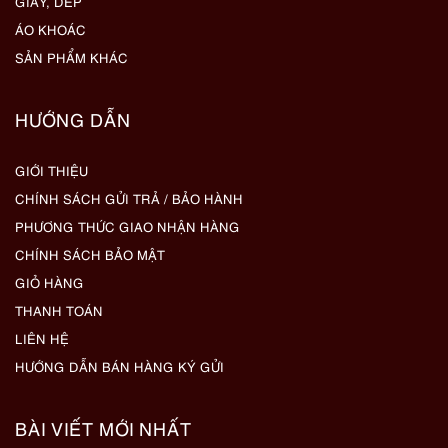
GIẦY, DÉP
ÁO KHOÁC
SẢN PHẨM KHÁC
HƯỚNG DẪN
GIỚI THIỆU
CHÍNH SÁCH GỬI TRẢ / BẢO HÀNH
PHƯƠNG THỨC GIAO NHẬN HÀNG
CHÍNH SÁCH BẢO MẬT
GIỎ HÀNG
THANH TOÁN
LIÊN HỆ
HƯỚNG DẪN BÁN HÀNG KÝ GỬI
BÀI VIẾT MỚI NHẤT