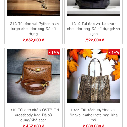
1313-Túi đeo vai-Python skin
1319-Túi đeo vai-Leather
large shoulder bag-Đã sử
shoulder bag-Đã sử dụng/Khá
dụng
sạch
2,882,000 đ
1,522,000 đ
- 14%
- 14%
1310-Túi đeo chéo-OSTRICH
1335-Túi xách tay/đeo vai-
crossbody bag-Đã sử
Snake leather tote bag-Khá
dụng/Khá sạch
mới
2,457,000 đ
2,083,000 đ