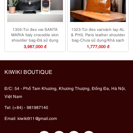
1305-Túi đeo vai-SANTA
1323-Túi đeo vai/xách tay-AL
MARIA Italy crocodile skin
& PHIL Paris leather shoulder
shoulder bag-Đã sử dụng
bag-Chưa sử dụng/Khá sạch
3,987,000 đ
1,777,000 đ
KIWIKI BOUTIQUE
Đ/C: 54 - Phố Tam Khương, Khương Thượng, Đống Đa, Hà Nội,
Việt Nam
Tel: (+84) - 981987140
Email:
kiwiki911@gmail.com