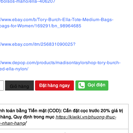
/bolsos-mano/ella–406207
://www.ebay.com/b/Tory-Burch-Ella-Tote-Medium-Bags-
bags-for-Women/169291/bn_98964685
://www.ebay.com/itm/256831090025?
://www.depop.com/products/madisontaylorshop-tory-burch-
ed-ella-nylon/
Gọi điện
Đặt hàng ngay
Giỏ hàng
h toán bằng Tiền mặt (COD): Cần đặt cọc trước 20% giá trị
 hàng,
Quy định trong mục
https://kiwiki.vn/phuong-thuc-
Y
o-nhan-hang
/
CH