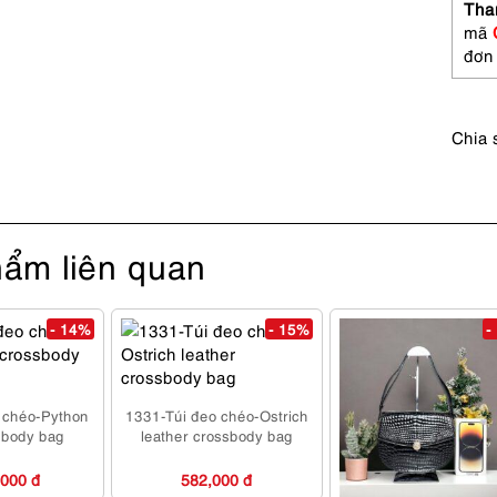
large
Tha
tote
mã
bag-
đơn
Gần
như
mới
Chia 
số
lượng
ẩm liên quan
- 14%
- 15%
-
 chéo-Python
1331-Túi đeo chéo-Ostrich
sbody bag
leather crossbody bag
,000 đ
582,000 đ