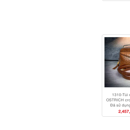
1310-Túi 
OSTRICH cro
Đã sử dụn
2,457