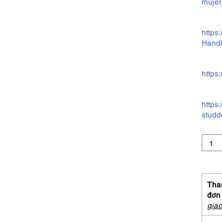
mujer
https
Hand
https
https
studd
5284-
Túi
xách
tay/
đeo
Than
vai-
đơn
TOR
gia
BUR