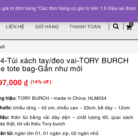
Đăng ký
Tài khoản
z
 trị đơn hàng *Các đơn hàng có giá trị trên 1.5 triệu sẽ được
0
LIÊN HỆ
GIỎ HÀNG
THANH TOÁN
mới
4-Túi xách tay/đeo vai-TORY BURCH
ge tote bag-Gần như mới
(14% off )
97,000
₫
Giá
Giá
gốc
hiện
g hiệu:
TORY BURCH – made in China; HLM034
thước:
chiều rộng ~ 42 cm, chiều cao ~ 33cm, bề dày ~ 12cm
là:
tại
liệu:
thân túi bằng vải dày dặn – chất lượng tốt, quai xách
5,290,000 ₫.
là:
da thật, lót vải thêu Tory burch
4,497,000 ₫.
ăn túi:
ngăn lớn 01, 01 ngăn zip, 02 ngăn nhỏ