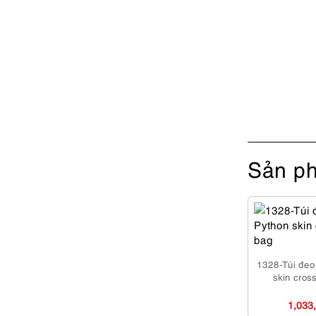
Sản ph
1328-Túi đeo
skin cros
1,033