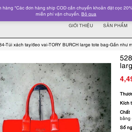
 hàng *Các đơn hàng ship COD cần chuyển khoản đặt cọc 20% giá
miễn phí vận chuyển.
Bỏ qua
GIỚI THIỆU
SẢN PHẨM
84-Túi xách tay/đeo vai-TORY BURCH large tote bag-Gần như 
528
lar
4,4
Thươn
Kích 
Chất 
bằng 
Số ng