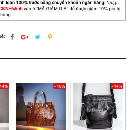
nh toán 100% trước bằng chuyển khoản ngân hàng:
Nhập
CKNH/cknh
vào ô "MÃ GIẢM GIÁ" để được giảm 10% giá trị
 hàng
sẻ:
 14%
- 10%
- 14%