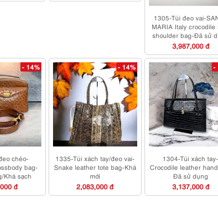
1305-Túi đeo vai-SA
MARIA Italy crocodile 
shoulder bag-Đã sử 
3,987,000 đ
- 14%
- 14%
-
đeo chéo-
1335-Túi xách tay/đeo vai-
1304-Túi xách tay
ssbody bag-
Snake leather tote bag-Khá
Crocodile leather han
g/Khá sạch
mới
Đã sử dụng
,000 đ
2,083,000 đ
3,137,000 đ