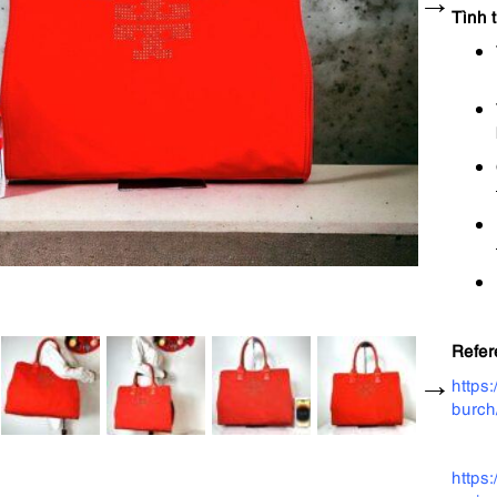
Tình t
Refer
https
burch
https