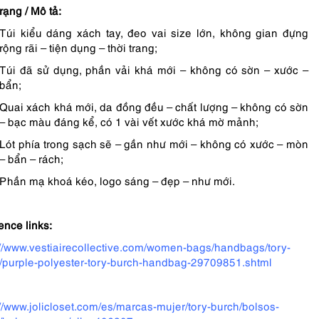
rạng / Mô tả:
Túi kiểu dáng xách tay, đeo vai size lớn, không gian đựng
rộng rãi – tiện dụng – thời trang;
Túi đã sử dụng, phần vải khá mới – không có sờn – xước –
bẩn;
Quai xách khá mới, da đồng đều – chất lượng – không có sờn
– bạc màu đáng kể, có 1 vài vết xước khá mờ mảnh;
Lót phía trong sạch sẽ – gần như mới – không có xước – mòn
– bẩn – rách;
Phần mạ khoá kéo, logo sáng – đẹp – như mới.
ence links:
://www.vestiairecollective.com/women-bags/handbags/tory-
/purple-polyester-tory-burch-handbag-29709851.shtml
://www.jolicloset.com/es/marcas-mujer/tory-burch/bolsos-