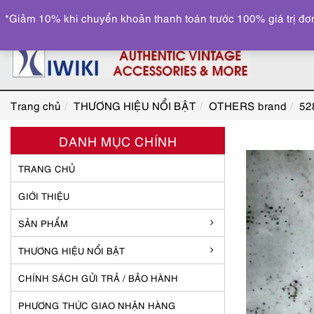
*Giảm 10% khi chuyển khoản thanh toán trước 100% giá trị đơn
Trang chủ
THƯƠNG HIỆU NỔI BẬT
OTHERS brand
52
DANH MỤC CHÍNH
TRANG CHỦ
GIỚI THIỆU
SẢN PHẨM
THƯƠNG HIỆU NỔI BẬT
CHÍNH SÁCH GỬI TRẢ / BẢO HÀNH
PHƯƠNG THỨC GIAO NHẬN HÀNG