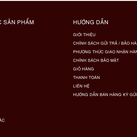
C SẢN PHẨM
HƯỚNG DẪN
GIỚI THIỆU
CHÍNH SÁCH GỬI TRẢ / BẢO H
PHƯƠNG THỨC GIAO NHẬN HÀ
CHÍNH SÁCH BẢO MẬT
GIỎ HÀNG
THANH TOÁN
LIÊN HỆ
HƯỚNG DẪN BÁN HÀNG KÝ GỬI
ÁC