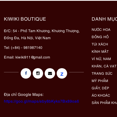
KIWIKI BOUTIQUE
DANH MỤ
NƯỚC HOA
Đ/C: 54 - Phố Tam Khương, Khương Thượng,
ĐỒNG HỒ
Đống Đa, Hà Nội, Việt Nam
TÚI XÁCH
Tel: (+84) - 981987140
KÍNH MẮT
Email:
kiwiki911@gmail.com
VÍ NỮ, NAM
KHĂN, CÀ VẠT
z
TRANG SỨC
MỸ PHẨM
GIẦY, DÉP
Địa chỉ Google Maps:
ÁO KHOÁC
https://goo.gl/maps/eby8bKyks7Bx89oa6
SẢN PHẨM KH