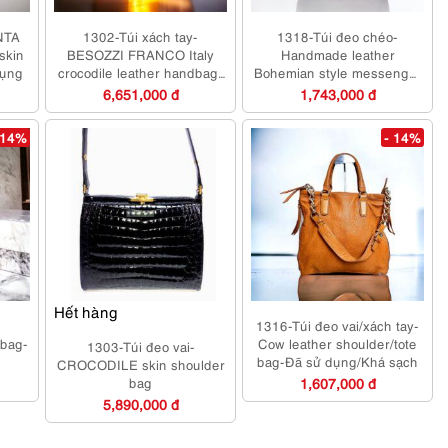
NTA
1302-Túi xách tay-
1318-Túi đeo chéo-
skin
BESOZZI FRANCO Italy
Handmade leather
dụng
crocodile leather handbag-
Bohemian style messenger
Đã sử dụng
bag-Đã sử dụng/Khá sạch
6,651,000 đ
1,743,000 đ
 14%
- 14%
Hết hàng
-
1316-Túi đeo vai/xách tay-
dbag-
Cow leather shoulder/tote
1303-Túi đeo vai-
bag-Đã sử dụng/Khá sạch
CROCODILE skin shoulder
bag
1,607,000 đ
5,890,000 đ