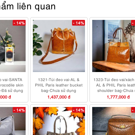
ẩm liên quan
- 14%
- 14%
-
o vai-SANTA
1321-Túi đeo vai-AL &
1323-Túi đeo vai/xách
rocodile skin
PHIL Paris leather bucket
AL & PHIL Paris leat
g-Đã sử dụng
bag-Chưa sử dụng
shoulder bag-Chưa 
dụng/Khá sạch
,000 đ
1,437,000 đ
1,777,000 đ
- 14%
- 14%
-