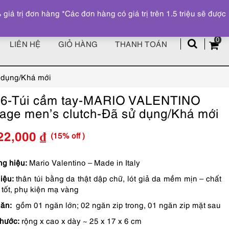
Đăng ký
Tài khoản
z
 trị đơn hàng *Các đơn hàng có giá trị trên 1.5 triệu sẽ được
0
LIÊN HỆ
GIỎ HÀNG
THANH TOÁN
 dụng/Khá mới
6-Túi cầm tay-MARIO VALENTINO
tage men’s clutch-Đã sử dụng/Khá mới
(15% off )
22,000
₫
Giá
Giá
gốc
hiện
g hiệu:
Mario Valentino – Made in Italy
iệu:
thân túi bằng da thật dập chữ, lót giả da mềm mịn – chất
là:
tại
 tốt, phụ kiện mạ vàng
1,790,000 ₫.
là:
ăn:
gồm 01 ngăn lớn; 02 ngăn zip trong, 01 ngăn zip mặt sau
1,522,000 ₫.
thước:
rộng x cao x dày ~ 25 x 17 x 6 cm