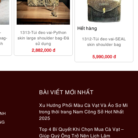
Hết hàng
-
1313-Túi đeo vai-Python
bag-
skin large shoulder bag-Đã
1312-Túi đeo vai-SEAL
ch
sử dụng
skin shoulder bag
2,882,000 đ
5,990,000 đ
BÀI VIẾT MỚI NHẤT
Xu Hướng Phối Màu Cà Vạt Và Áo Sơ Mi
trong thời trang Nam Công Sở Hot Nhất
ÀNH
2025
NG
Top 4 Bí Quyết Khi Chọn Mua Cà Vạt –
Giúp Quý Ông Trở Nên Lịch Lãm