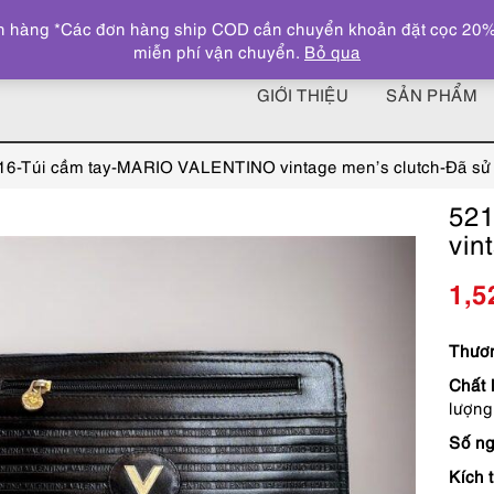
 hàng *Các đơn hàng ship COD cần chuyển khoản đặt cọc 20% giá
miễn phí vận chuyển.
Bỏ qua
GIỚI THIỆU
SẢN PHẨM
16-Túi cầm tay-MARIO VALENTINO vintage men’s clutch-Đã sử
521
vin
1,5
Thươn
Chất l
lượng
Số ng
Kích 