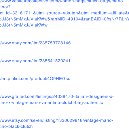
://www.vestiairecollective.com/women-bags/clutch-bags/mario-
tino/?
uct_id=33161711&utm_source=rakuten&utm_medium=affiliat
oJJ8rN5mMxJJViaKWw&ranMID=49104&ranEAID=0frsNr7RLnY&
oJJ8rN5mMxJJViaKWw
://www.ebay.com/itm/235753728146
://www.ebay.com/itm/235641520241
://en.pinkoi.com/product/4Q9HEGsu
://www.grailed.com/listings/24038470-italian-designers-x-
tino-x-vintage-mario-valentino-clutch-bag-authentic
://www.etsy.com/se-en/listing/1330629818/vintage-mario-
tino-black-clutch