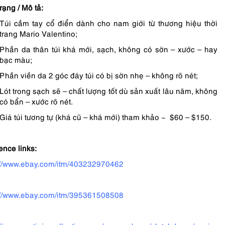
rạng / Mô tả:
Túi cầm tay cổ điển dành cho nam giới từ thương hiệu thời
trang Mario Valentino;
Phần da thân túi khá mới, sạch, không có sờn – xước – hay
bạc màu;
Phần viền da 2 góc đáy túi có bị sờn nhẹ – không rõ nét;
Lót trong sạch sẽ – chất lượng tốt dù sản xuất lâu năm, không
có bẩn – xước rõ nét.
Giá túi tương tự (khá cũ – khá mới) tham khảo ~ $60 – $150.
ence links:
://www.ebay.com/itm/403232970462
://www.ebay.com/itm/395361508508