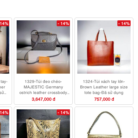
 14%
- 14%
- 14%
 tay-
1329-Túi đeo chéo-
1324-Túi xách tay lớn-
her
MAJESTIC Germany
Brown Leather large size
sử
ostrich leather crossbody
tote bag-Đã sử dụng
bag-Đã sử dụng
3,647,000 đ
757,000 đ
 14%
- 14%