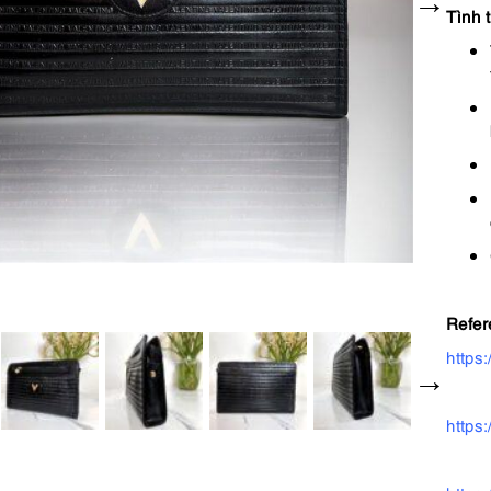
Tình t
Refer
https
https