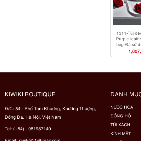
1311-Túi đe
Purple leath
bag-Đã sử d
1,607
KIWIKI BOUTIQUE
DANH MỤ
NƯỚC HOA
Đ/C: 54 - Phố Tam Khương, Khương Thượng,
ĐỒNG HỒ
Đống Đa, Hà Nội, Việt Nam
TÚI XÁCH
Tel: (+84) - 981987140
KÍNH MẮT
Email:
kiwiki911@gmail.com