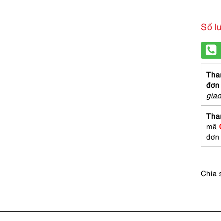
Số l
Than
đơn
gia
Tha
mã
đơn
Chia 