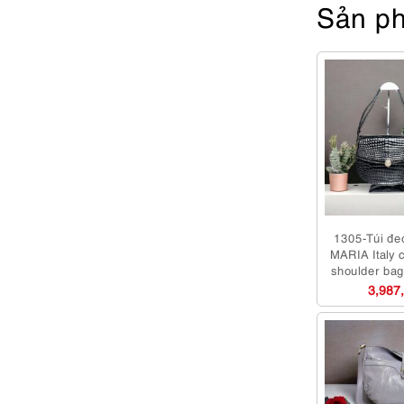
Sản ph
1305-Túi đe
MARIA Italy c
shoulder ba
3,987