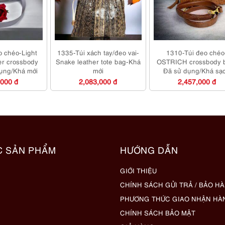
o chéo-Light
1335-Túi xách tay/đeo vai-
1310-Túi đeo chéo
er crossbody
Snake leather tote bag-Khá
OSTRICH crossbody 
ụng/Khá mới
mới
Đã sử dụng/Khá sạ
,000 đ
2,083,000 đ
2,457,000 đ
C SẢN PHẨM
HƯỚNG DẪN
GIỚI THIỆU
CHÍNH SÁCH GỬI TRẢ / BẢO H
PHƯƠNG THỨC GIAO NHẬN HÀ
CHÍNH SÁCH BẢO MẬT