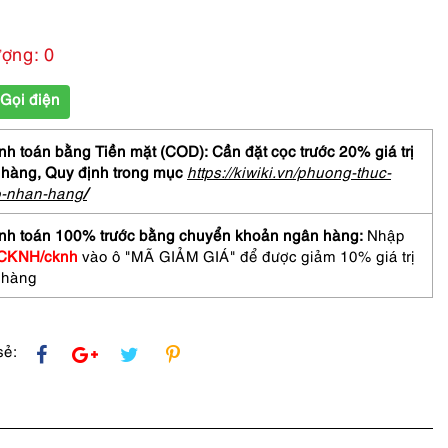
ượng: 0
Gọi điện
h toán bằng Tiền mặt (COD): Cần đặt cọc trước 20% giá trị
 hàng,
Quy định trong mục
https://kiwiki.vn/phuong-thuc-
o-nhan-hang
/
nh toán 100% trước bằng chuyển khoản ngân hàng:
Nhập
CKNH/cknh
vào ô "MÃ GIẢM GIÁ" để được giảm 10% giá trị
 hàng
sẻ: