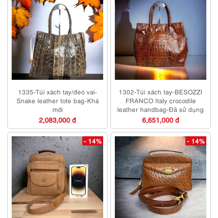
1335-Túi xách tay/đeo vai-
1302-Túi xách tay-BESOZZI
Snake leather tote bag-Khá
FRANCO Italy crocodile
mới
leather handbag-Đã sử dụng
2,083,000 đ
6,651,000 đ
- 14%
- 14%