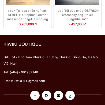
1307-Túi đeo chéo nữ/nam-
1310-Túi đeo chéo-OSTRICH
ALBERTO Elephant leather
crossbody bag-Đã sử
messenger bag-Đã sử dụng
dụng/Khá sạch
3,732,000 đ
2,457,000 đ
KIWIKI BOUTIQUE
Đ/C: 54 - Phố Tam Khương, Khương Thượng, Đống Đa, Hà Nội,
Việt Nam
Tel: (+84) - 981987140
Email:
kiwiki911@gmail.com
z