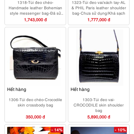
1318-Túi đeo chéo-
1323-Túi đeo vai/xách tay-AL
Handmade leather Bohemian
& PHIL Paris leather shoulder
style messenger bag-Đã sử
bag-Chưa sử dụng/Khá sạch
dụng/Khá sạch
1,743,000 đ
1,777,000 đ
Hết hàng
Hết hàng
1306-Túi đeo chéo-Crocodile
1303-Túi đeo vai-
skin crossbody bag
CROCODILE skin shoulder
bag
350,000 đ
5,890,000 đ
- 14%
- 10%