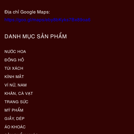
Địa chỉ Google Maps:
https://goo.gl/maps/eby8bKyks7Bx89oa6
DANH MỤC SẢN PHẨM
NƯỚC HOA
ĐỒNG HỒ
TÚI XÁCH
KÍNH MẮT
VÍ NỮ, NAM
KHĂN, CÀ VẠT
TRANG SỨC
MỸ PHẨM
GIẦY, DÉP
ÁO KHOÁC