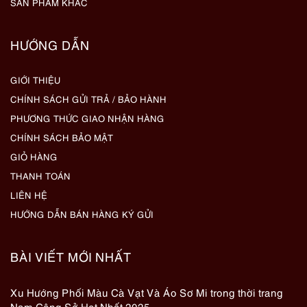
SẢN PHẨM KHÁC
HƯỚNG DẪN
GIỚI THIỆU
CHÍNH SÁCH GỬI TRẢ / BẢO HÀNH
PHƯƠNG THỨC GIAO NHẬN HÀNG
CHÍNH SÁCH BẢO MẬT
GIỎ HÀNG
THANH TOÁN
LIÊN HỆ
HƯỚNG DẪN BÁN HÀNG KÝ GỬI
BÀI VIẾT MỚI NHẤT
Xu Hướng Phối Màu Cà Vạt Và Áo Sơ Mi trong thời trang
Nam Công Sở Hot Nhất 2025