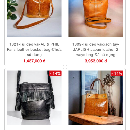
1321-Túi đeo vai-AL & PHIL
1309-Túi đeo vai/xách tay-
Paris leather bucket bag-Chưa
JAPLISH Japan leather 2
sử dụng
ways bag-Đã sử dụng
1,437,000 đ
3,953,000 đ
- 14%
- 14%