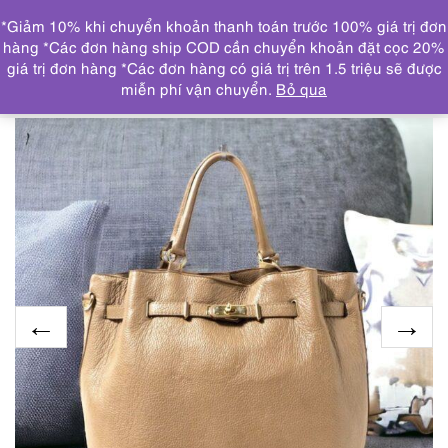
0
*Giảm 10% khi chuyển khoản thanh toán trước 100% giá trị đơn
DANH MỤC
hàng *Các đơn hàng ship COD cần chuyển khoản đặt cọc 20%
giá trị đơn hàng *Các đơn hàng có giá trị trên 1.5 triệu sẽ được
Trang chủ
THƯƠNG HIỆU NỔI BẬT
OTHERS
miễn phí vận chuyển.
Bỏ qua
brand
4409-Túi xách tay-MILOS Italy leather tote bag