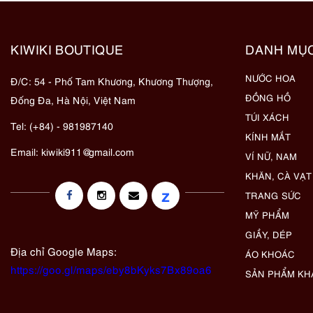
KIWIKI BOUTIQUE
DANH MỤ
NƯỚC HOA
Đ/C: 54 - Phố Tam Khương, Khương Thượng,
ĐỒNG HỒ
Đống Đa, Hà Nội, Việt Nam
TÚI XÁCH
Tel: (+84) - 981987140
KÍNH MẮT
Email:
kiwiki911@gmail.com
VÍ NỮ, NAM
KHĂN, CÀ VẠT
z
TRANG SỨC
MỸ PHẨM
GIẦY, DÉP
Địa chỉ Google Maps:
ÁO KHOÁC
https://goo.gl/maps/eby8bKyks7Bx89oa6
SẢN PHẨM KH