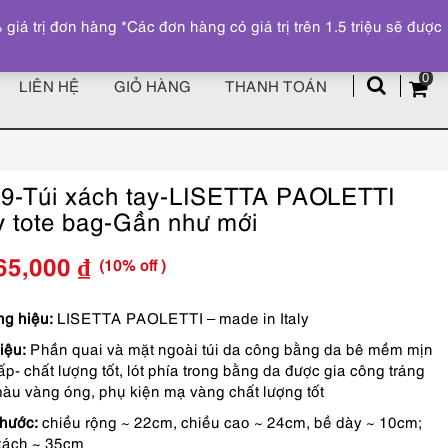
Đăng ký
Tài khoản
z
 trị đơn hàng *Các đơn hàng có giá trị trên 1.5 triệu sẽ được
0
LIÊN HỆ
GIỎ HÀNG
THANH TOÁN
9-Túi xách tay-LISETTA PAOLETTI
ly tote bag-Gần như mới
(10% off )
65,000
₫
Giá
Giá
gốc
hiện
g hiệu:
LISETTA PAOLETTI – made in Italy
iệu:
Phần quai và mặt ngoài túi da công bằng da bê mềm mịn
là:
tại
ấp- chất lượng tốt, lót phía trong bằng da được gia công tráng
3,850,000 ₫.
là:
àu vàng óng, phụ kiện mạ vàng chất lượng tốt
3,465,000 ₫.
thước:
chiều rộng ~ 22cm, chiều cao ~ 24cm, bề dày ~ 10cm;
xách ~ 35cm