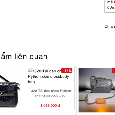
Gần
mã
như
đơn
mới
số
lượng
Chia 
ẩm liên quan
- 14%
-
1328-Túi đeo chéo-Python
skin crossbody bag
1,033,000 đ