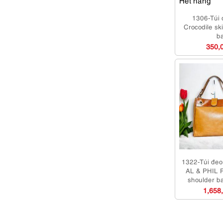
1306-Túi 
Crocodile sk
b
350,
1322-Túi đeo 
AL & PHIL P
shoulder b
dụng/K
1,658