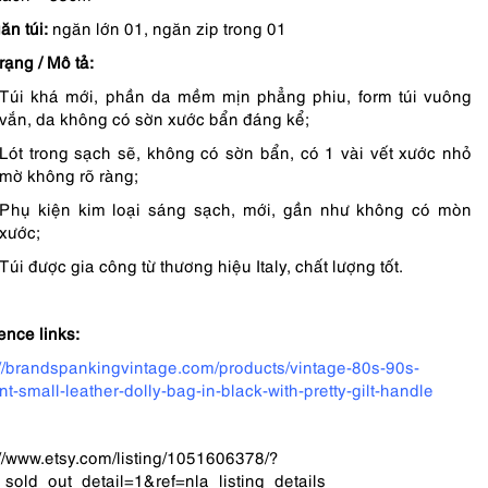
ăn túi:
ngăn lớn 01, ngăn zip trong 01
trạng / Mô tả:
Túi khá mới, phần da mềm mịn phẳng phiu, form túi vuông
vắn, da không có sờn xước bẩn đáng kể;
Lót trong sạch sẽ, không có sờn bẩn, có 1 vài vết xước nhỏ
mờ không rõ ràng;
Phụ kiện kim loại sáng sạch, mới, gần như không có mòn
xước;
Túi được gia công từ thương hiệu Italy, chất lượng tốt.
ence links:
://brandspankingvintage.com/products/vintage-80s-90s-
nt-small-leather-dolly-bag-in-black-with-pretty-gilt-handle
://www.etsy.com/listing/1051606378/?
sold_out_detail=1&ref=nla_listing_details