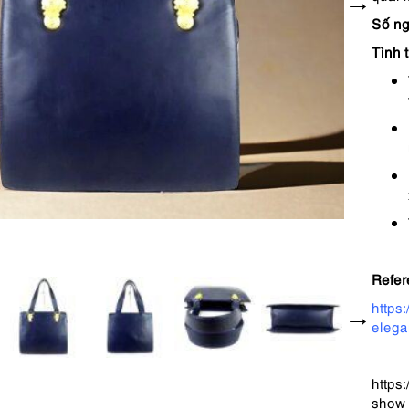
Số ng
Tình 
Refer
https
elega
https
show_