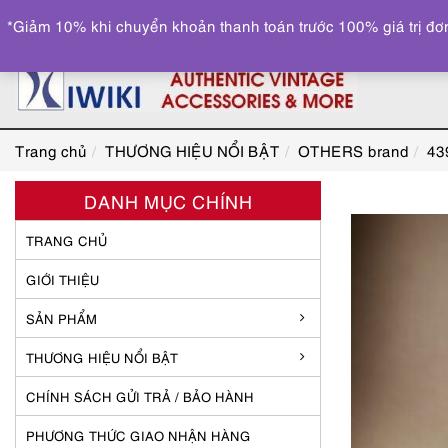
*Giảm 10% khi chuyển khoản thanh toán trước 100% giá trị đơn
Trang chủ
THƯƠNG HIỆU NỔI BẬT
OTHERS brand
43
DANH MỤC CHÍNH
TRANG CHỦ
GIỚI THIỆU
SẢN PHẨM
THƯƠNG HIỆU NỔI BẬT
CHÍNH SÁCH GỬI TRẢ / BẢO HÀNH
PHƯƠNG THỨC GIAO NHẬN HÀNG