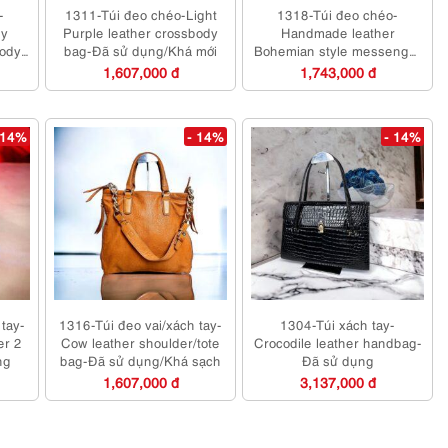
-
1311-Túi đeo chéo-Light
1318-Túi đeo chéo-
y
Purple leather crossbody
Handmade leather
body
bag-Đã sử dụng/Khá mới
Bohemian style messenger
bag-Đã sử dụng/Khá sạch
1,607,000 đ
1,743,000 đ
 14%
- 14%
- 14%
 tay-
1316-Túi đeo vai/xách tay-
1304-Túi xách tay-
er 2
Cow leather shoulder/tote
Crocodile leather handbag-
ng
bag-Đã sử dụng/Khá sạch
Đã sử dụng
1,607,000 đ
3,137,000 đ