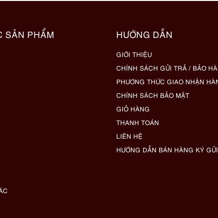
C SẢN PHẨM
HƯỚNG DẪN
GIỚI THIỆU
CHÍNH SÁCH GỬI TRẢ / BẢO H
PHƯƠNG THỨC GIAO NHẬN HÀ
CHÍNH SÁCH BẢO MẬT
GIỎ HÀNG
THANH TOÁN
LIÊN HỆ
HƯỚNG DẪN BÁN HÀNG KÝ GỬI
ÁC