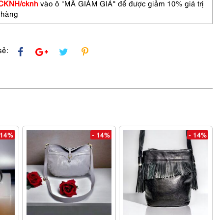
CKNH/cknh
vào ô "MÃ GIẢM GIÁ" để được giảm 10% giá trị
 hàng
sẻ:
 14%
- 14%
- 14%