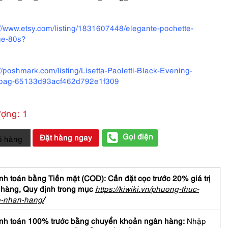
://www.etsy.com/listing/1831607448/elegante-pochette-
ge-80s?
://poshmark.com/listing/Lisetta-Paoletti-Black-Evening-
bag-65133d93acf462d792e1f309
ượng: 1
Gọi điện
Đặt hàng ngay
ỏ hàng
TTA
h toán bằng Tiền mặt (COD): Cần đặt cọc trước 20% giá trị
ETTI
 hàng,
Quy định trong mục
https://kiwiki.vn/phuong-thuc-
o-nhan-hang
/
nh toán 100% trước bằng chuyển khoản ngân hàng:
Nhập