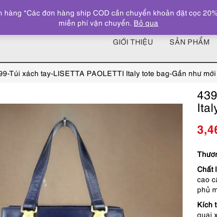
 hàng *Các đơn hàng ship COD cần chuyển khoản đặt cọc 20% giá
miễn phí vận chuyển.
Bỏ qua
GIỚI THIỆU
SẢN PHẨM
99-Túi xách tay-LISETTA PAOLETTI Italy tote bag-Gần như mới
439
Ita
3,4
Thươn
Chất l
cao c
phủ m
Kích 
quai 