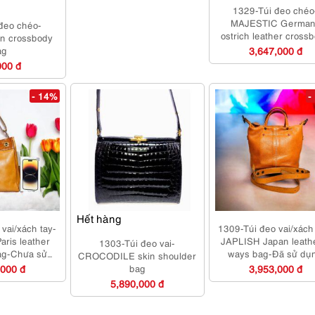
1329-Túi đeo chéo
MAJESTIC German
đeo chéo-
ostrich leather cross
in crossbody
bag-Đã sử dụng
ag
3,647,000 đ
000 đ
- 14%
-
Hết hàng
vai/xách tay-
1309-Túi đeo vai/xách
aris leather
JAPLISH Japan leath
1303-Túi đeo vai-
ag-Chưa sử
ways bag-Đã sử dụ
CROCODILE skin shoulder
há sạch
,000 đ
bag
3,953,000 đ
5,890,000 đ