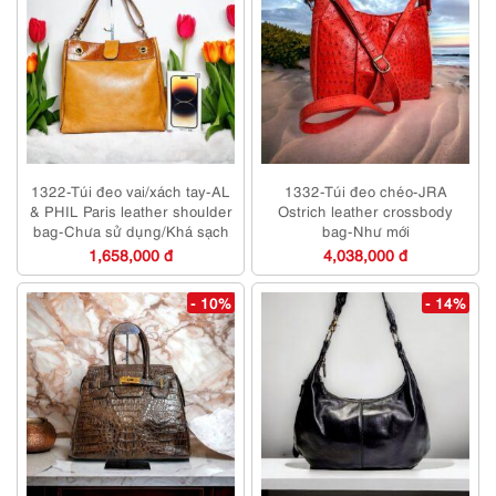
1322-Túi đeo vai/xách tay-AL
1332-Túi đeo chéo-JRA
& PHIL Paris leather shoulder
Ostrich leather crossbody
bag-Chưa sử dụng/Khá sạch
bag-Như mới
1,658,000 đ
4,038,000 đ
- 10%
- 14%