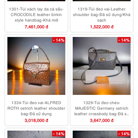
1301-Túi xách tay da cá sấu-
1319-Túi đeo vai-Leather
CROCODILE leather birkin
shoulder bag-Đã sử dụng/Khá
style handbag-Khá mới
sạch
7,461,000 đ
1,522,000 đ
- 14%
- 14%
1334-Túi đeo vai-ALFRED
1329-Túi đeo chéo-
ROTH ostrich leather shoulder
MAJESTIC Germany ostrich
bag-Đã sử dụng
leather crossbody bag-Đã sử
dụng
3,018,000 đ
3,647,000 đ
- 14%
- 14%