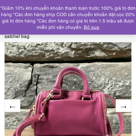
0
*Giảm 10% khi chuyển khoản thanh toán trước 100% giá trị đơn
DANH MỤC
hàng *Các đơn hàng ship COD cần chuyển khoản đặt cọc 20%
giá trị đơn hàng *Các đơn hàng có giá trị trên 1.5 triệu sẽ được
Trang chủ
THƯƠNG HIỆU NỔI BẬT
OTHERS
miễn phí vận chuyển.
Bỏ qua
Leather
4398-Túi xách tay/đeo chéo-PAPILLONER
satchel bag