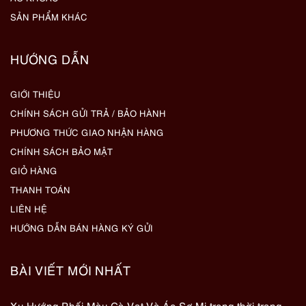
SẢN PHẨM KHÁC
HƯỚNG DẪN
GIỚI THIỆU
CHÍNH SÁCH GỬI TRẢ / BẢO HÀNH
PHƯƠNG THỨC GIAO NHẬN HÀNG
CHÍNH SÁCH BẢO MẬT
GIỎ HÀNG
THANH TOÁN
LIÊN HỆ
HƯỚNG DẪN BÁN HÀNG KÝ GỬI
BÀI VIẾT MỚI NHẤT
Xu Hướng Phối Màu Cà Vạt Và Áo Sơ Mi trong thời trang