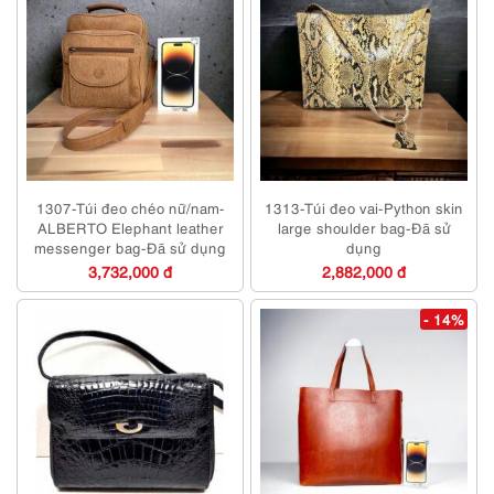
1307-Túi đeo chéo nữ/nam-
1313-Túi đeo vai-Python skin
ALBERTO Elephant leather
large shoulder bag-Đã sử
messenger bag-Đã sử dụng
dụng
3,732,000 đ
2,882,000 đ
- 14%