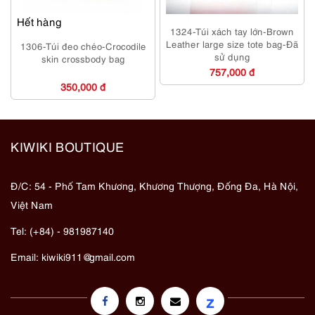
Hết hàng
1324-Túi xách tay lớn-Brown
Leather large size tote bag-Đã
1306-Túi đeo chéo-Crocodile
sử dụng
skin crossbody bag
757,000 đ
350,000 đ
KIWIKI BOUTIQUE
Đ/C: 54 - Phố Tam Khương, Khương Thượng, Đống Đa, Hà Nội,
Việt Nam
Tel: (+84) - 981987140
Email:
kiwiki911@gmail.com
z