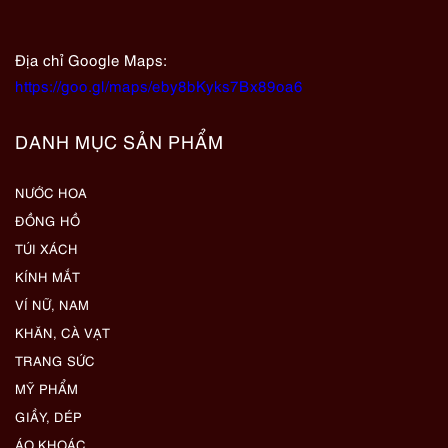
Địa chỉ Google Maps:
https://goo.gl/maps/eby8bKyks7Bx89oa6
DANH MỤC SẢN PHẨM
NƯỚC HOA
ĐỒNG HỒ
TÚI XÁCH
KÍNH MẮT
VÍ NỮ, NAM
KHĂN, CÀ VẠT
TRANG SỨC
MỸ PHẨM
GIẦY, DÉP
ÁO KHOÁC