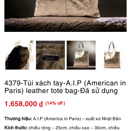
4379-Túi xách tay-A.I.P (American in
Paris) leather tote bag-Đã sử dụng
(14% off )
1,658,000
₫
Giá
Giá
gốc
hiện
Thương hiệu:
A.I.P (America in Paris) – xuất xứ Nhật Bản
Kích thước:
chiều rộng ~ 25cm, chiều cao ~ 30cm, chiều
là:
tại