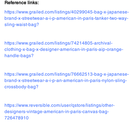
Reference links:
https://www.grailed.com/listings/40299045-bag-x-japanese-
brand-x-streetwear-a-i-p-american-in-paris-tanker-two-way-
sling-waist-bag?
https://www.grailed.com/listings/74214805-archival-
clothing-x-bag-x-designer-american-in-paris-aip-orange-
handle-bags?
https://www.grailed.com/listings/76662513-bag-x-japanese-
brand-x-streetwear-a-i-p-an-american-in-paris-nylon-sling-
crossbody-bag?
https://www.reversible.com/user/qstore/listings/other-
designers-vintage-american-in-paris-canvas-bag-
726478910