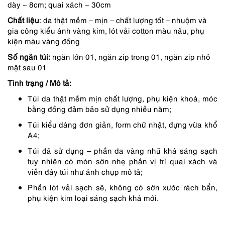
dày ~ 8cm; quai xách ~ 30cm
1,950,000 ₫.
là:
Chất liệu
: da thật mềm – mịn – chất lượng tốt – nhuộm và
1,658,000 ₫.
gia công kiểu ánh vàng kim, lót vải cotton màu nâu, phụ
kiện màu vàng đồng
Số ngăn túi:
ngăn lớn 01, ngăn zip trong 01, ngăn zip nhỏ
mặt sau 01
Tình trạng /
Mô tả:
Túi da thật mềm mịn chất lượng, phụ kiện khoá, móc
bằng đồng đảm bảo sử dụng nhiều năm;
Túi kiểu dáng đơn giản, form chữ nhật, đựng vừa khổ
A4;
Túi đã sử dụng – phần da vàng nhũ khá sáng sạch
tuy nhiên có mòn sờn nhẹ phần vị trí quai xách và
viền đáy túi như ảnh chụp mô tả;
Phần lót vải sạch sẽ, không có sờn xước rách bẩn,
phụ kiện kim loại sáng sạch khá mới.