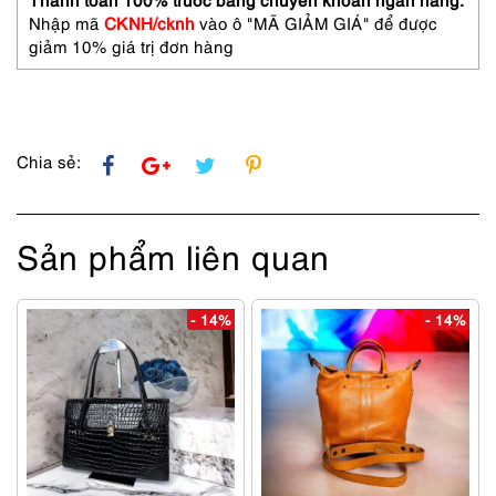
tote
Nhập mã
CKNH/cknh
vào ô "MÃ GIẢM GIÁ" để được
bag-
giảm 10% giá trị đơn hàng
Đã
sử
dụng
số
lượng
Chia sẻ:
Sản phẩm liên quan
- 14%
- 14%