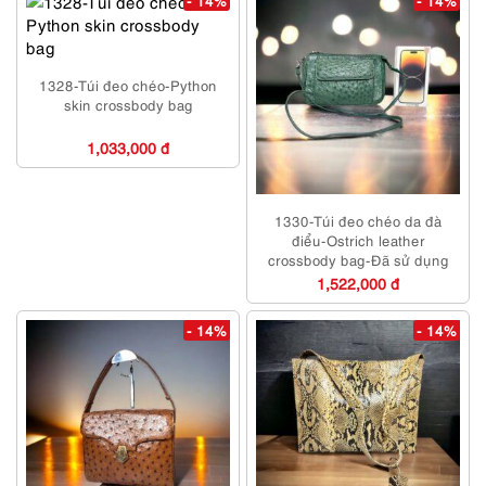
- 14%
- 14%
1328-Túi đeo chéo-Python
skin crossbody bag
1,033,000 đ
1330-Túi đeo chéo da đà
điểu-Ostrich leather
crossbody bag-Đã sử dụng
1,522,000 đ
- 14%
- 14%