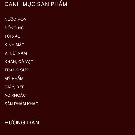
DANH MỤC SẢN PHẨM
NƯỚC HOA
ĐỒNG HỒ
TÚI XÁCH
KÍNH MẮT
VÍ NỮ, NAM
KHĂN, CÀ VẠT
TRANG SỨC
MỸ PHẨM
GIẦY, DÉP
ÁO KHOÁC
SẢN PHẨM KHÁC
HƯỚNG DẪN