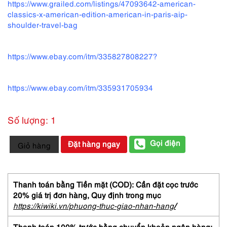
https://www.grailed.com/listings/47093642-american-
classics-x-american-edition-american-in-paris-aip-
shoulder-travel-bag
https://www.ebay.com/itm/335827808227?
https://www.ebay.com/itm/335931705934
Số lượng: 1
4379-
Gọi điện
Đặt hàng ngay
Giỏ hàng
Túi
xách
tay-
A.I.P
Thanh toán bằng Tiền mặt (COD): Cần đặt cọc trước
(American
20% giá trị đơn hàng,
Quy định trong mục
in
https://kiwiki.vn/phuong-thuc-giao-nhan-hang
/
Paris)
leather
Thanh toán 100% trước bằng chuyển khoản ngân hàng: