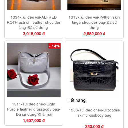
1334-Túi đeo vai-ALFRED
1313-Túi đeo vai-Python skin
ROTH ostrich leather shoulder
large shoulder bag-Đã sử
bag-Đã sử dụng
dụng
3,018,000 đ
2,882,000 đ
- 14%
Hết hàng
1311-Túi đeo chéo-Light
Purple leather crossbody bag-
1306-Túi đeo chéo-Crocodile
Đã sử dụng/Khá mới
skin crossbody bag
1,607,000 đ
350,000 đ