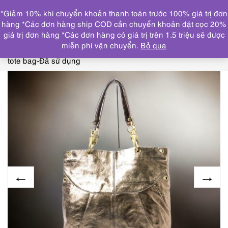
0
*Giảm 10% khi chuyển khoản thanh toán trước 100% giá trị đơn
DANH MỤC
hàng *Các đơn hàng ship COD cần chuyển khoản đặt cọc 20%
giá trị đơn hàng *Các đơn hàng có giá trị trên 1.5 triệu sẽ được
Trang chủ
THƯƠNG HIỆU NỔI BẬT
OTHERS
miễn phí vận chuyển.
Bỏ qua
brand
4379-Túi xách tay-A.I.P (American in Paris) leather
tote bag-Đã sử dụng