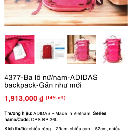
4377-Ba lô nữ/nam-ADIDAS
backpack-Gần như mới
(14% off )
1,913,000
₫
Giá
Giá
gốc
hiện
Thương hiệu:
ADIDAS – Made in Vietnam;
Series
name/Code:
OPS BP 26L
là:
tại
Kích thước:
chiều rộng ~ 29cm, chiều cáo ~ 52cm, chiều