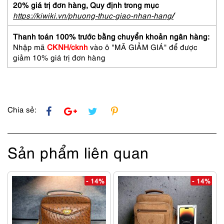
backpack-
20% giá trị đơn hàng,
Quy định trong mục
Gần
https://kiwiki.vn/phuong-thuc-giao-nhan-hang
/
như
mới
Thanh toán 100% trước bằng chuyển khoản ngân hàng:
số
Nhập mã
CKNH/cknh
vào ô "MÃ GIẢM GIÁ" để được
lượng
giảm 10% giá trị đơn hàng
Chia sẻ:
Sản phẩm liên quan
- 14%
- 14%