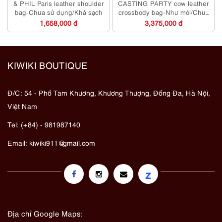
& PHIL Paris leather shoulder
CASTING PARTY cow leather
bag-Chưa sử dụng/Khá sạch
crossbody bag-Như mới/Chưa
sử dụng
1,658,000 đ
3,375,000 đ
KIWIKI BOUTIQUE
Đ/C: 54 - Phố Tam Khương, Khương Thượng, Đống Đa, Hà Nội,
Việt Nam
Tel: (+84) - 981987140
Email:
kiwiki911@gmail.com
z
Địa chỉ Google Maps: