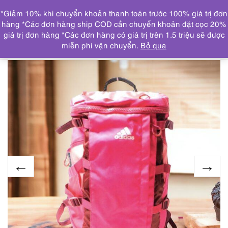
0
*Giảm 10% khi chuyển khoản thanh toán trước 100% giá trị đơn
DANH MỤC
hàng *Các đơn hàng ship COD cần chuyển khoản đặt cọc 20%
giá trị đơn hàng *Các đơn hàng có giá trị trên 1.5 triệu sẽ được
Trang chủ
THƯƠNG HIỆU NỔI BẬT
ADIDAS
4377-
miễn phí vận chuyển.
Bỏ qua
Ba lô nữ/nam-ADIDAS backpack-Gần như mới