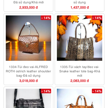
Đã sử dụng/Khá mới
sử dụng
2,933,000 đ
1,437,000 đ
- 14%
- 14%
1334-Túi đeo vai-ALFRED
1335-Túi xách tay/đeo vai-
ROTH ostrich leather shoulder
Snake leather tote bag-Khá
bag-Đã sử dụng
mới
3,018,000 đ
2,083,000 đ
- 14%
- 14%