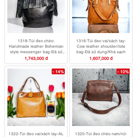
1318-Túi đeo chéo-
1316-Túi đeo vai/xách tay-
Handmade leather Bohemian
Cow leather shoulder/tote
style messenger bag-Đã sử
bag-Đã sử dụng/Khá sạch
dụng/Khá sạch
1,743,000 đ
1,607,000 đ
- 14%
- 10%
1322-Túi đeo vai/xách tay-AL
1320-Túi đeo chéo nam/nữ-