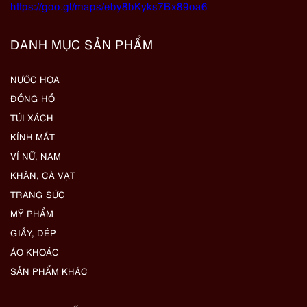
https://goo.gl/maps/eby8bKyks7Bx89oa6
DANH MỤC SẢN PHẨM
NƯỚC HOA
ĐỒNG HỒ
TÚI XÁCH
KÍNH MẮT
VÍ NỮ, NAM
KHĂN, CÀ VẠT
TRANG SỨC
MỸ PHẨM
GIẦY, DÉP
ÁO KHOÁC
SẢN PHẨM KHÁC