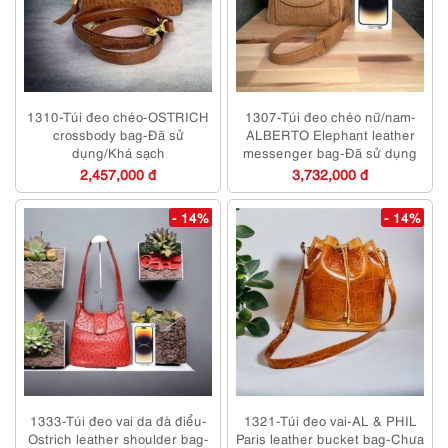
1310-Túi đeo chéo-OSTRICH
1307-Túi đeo chéo nữ/nam-
crossbody bag-Đã sử
ALBERTO Elephant leather
dụng/Khá sạch
messenger bag-Đã sử dụng
2,457,000 đ
3,732,000 đ
- 14%
- 14%
1333-Túi đeo vai da đà điểu-
1321-Túi đeo vai-AL & PHIL
Ostrich leather shoulder bag-
Paris leather bucket bag-Chưa