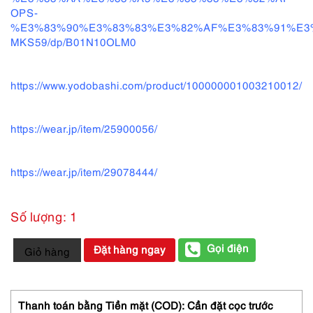
OPS-
%E3%83%90%E3%83%83%E3%82%AF%E3%83%91%E3
MKS59/dp/B01N10OLM0
https://www.yodobashi.com/product/100000001003210012/
https://wear.jp/item/25900056/
https://wear.jp/item/29078444/
Số lượng: 1
4377-
Gọi điện
Đặt hàng ngay
Giỏ hàng
Ba
lô
nữ/nam-
ADIDAS
Thanh toán bằng Tiền mặt (COD): Cần đặt cọc trước