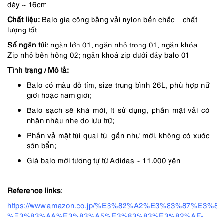
2,250,000 ₫.
là:
dày ~ 16cm
1,913,000 ₫.
Chất liệu:
Balo gia công bằng vải nylon bền chắc – chất
lượng tốt
Số ngăn túi:
ngăn lớn 01, ngăn nhỏ trong 01, ngăn khóa
Zip nhỏ bên hông 02; ngăn khoá zip dưới đáy balo 01
Tình trạng / Mô tả:
Balo có màu đỏ tím, size trung bình 26L, phù hợp nữ
giới hoặc nam giới;
Balo sạch sẽ khá mới, ít sử dụng, phần mặt vải có
nhăn nhàu nhẹ do lưu trữ;
Phần vả mặt túi quai túi gần như mới, không có xước
sờn bẩn;
Giá balo mới tương tự từ Adidas ~ 11.000 yên
Reference links:
https://www.amazon.co.jp/%E3%82%A2%E3%83%87%E
%E3%83%AA%E3%83%A5%E3%83%83%E3%82%AF-