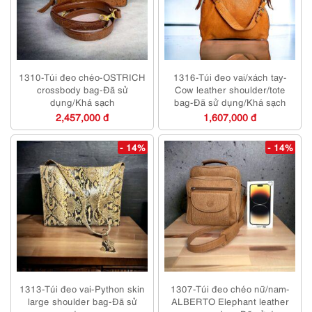
1310-Túi đeo chéo-OSTRICH
1316-Túi đeo vai/xách tay-
crossbody bag-Đã sử
Cow leather shoulder/tote
dụng/Khá sạch
bag-Đã sử dụng/Khá sạch
2,457,000 đ
1,607,000 đ
- 14%
- 14%
1313-Túi đeo vai-Python skin
1307-Túi đeo chéo nữ/nam-
large shoulder bag-Đã sử
ALBERTO Elephant leather