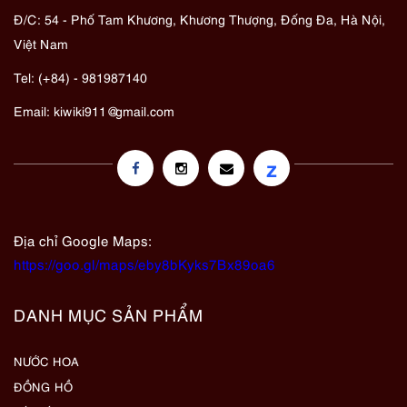
Đ/C: 54 - Phố Tam Khương, Khương Thượng, Đống Đa, Hà Nội,
Việt Nam
Tel: (+84) - 981987140
Email:
kiwiki911@gmail.com
z
Địa chỉ Google Maps:
https://goo.gl/maps/eby8bKyks7Bx89oa6
DANH MỤC SẢN PHẨM
NƯỚC HOA
ĐỒNG HỒ