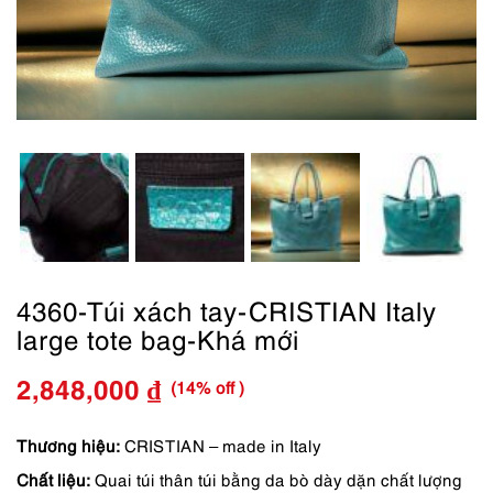
4360-Túi xách tay-CRISTIAN Italy
large tote bag-Khá mới
(14% off )
2,848,000
₫
Giá
Giá
gốc
hiện
Thương hiệu:
CRISTIAN – made in Italy
Chất liệu:
Quai túi thân túi bằng da bò dày dặn chất lượng
là:
tại