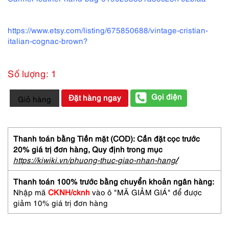
https://www.etsy.com/listing/675850688/vintage-cristian-
italian-cognac-brown?
Số lượng: 1
4360-
Gọi điện
Đặt hàng ngay
Giỏ hàng
Túi
xách
tay-
CRISTIAN
Thanh toán bằng Tiền mặt (COD): Cần đặt cọc trước
Italy
20% giá trị đơn hàng,
Quy định trong mục
large
https://kiwiki.vn/phuong-thuc-giao-nhan-hang
/
tote
bag-
Thanh toán 100% trước bằng chuyển khoản ngân hàng:
Khá
Nhập mã
CKNH/cknh
vào ô "MÃ GIẢM GIÁ" để được
mới
giảm 10% giá trị đơn hàng
số
lượng