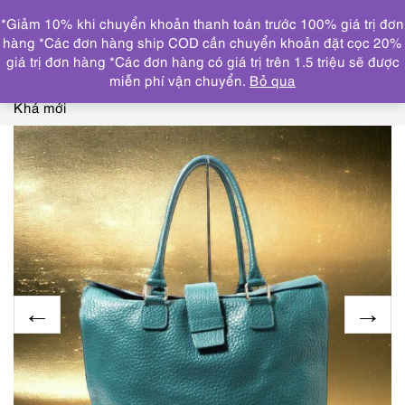
0
*Giảm 10% khi chuyển khoản thanh toán trước 100% giá trị đơn
DANH MỤC
hàng *Các đơn hàng ship COD cần chuyển khoản đặt cọc 20%
giá trị đơn hàng *Các đơn hàng có giá trị trên 1.5 triệu sẽ được
Trang chủ
THƯƠNG HIỆU NỔI BẬT
OTHERS
miễn phí vận chuyển.
Bỏ qua
brand
4360-Túi xách tay-CRISTIAN Italy large tote bag-
Khá mới