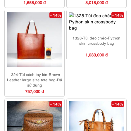
1,658,000 đ
3,018,000 đ
- 14%
- 14%
1328-Túi đeo chéo-Python
skin crossbody bag
1,033,000 đ
1324-Túi xách tay lớn-Brown
Leather large size tote bag-Đã
sử dụng
757,000 đ
- 14%
- 14%