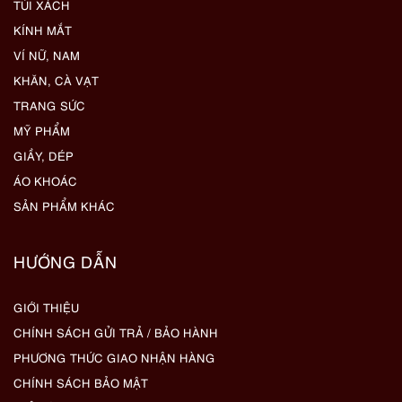
TÚI XÁCH
KÍNH MẮT
VÍ NỮ, NAM
KHĂN, CÀ VẠT
TRANG SỨC
MỸ PHẨM
GIẦY, DÉP
ÁO KHOÁC
SẢN PHẨM KHÁC
HƯỚNG DẪN
GIỚI THIỆU
CHÍNH SÁCH GỬI TRẢ / BẢO HÀNH
PHƯƠNG THỨC GIAO NHẬN HÀNG
CHÍNH SÁCH BẢO MẬT