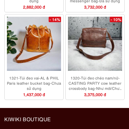
dụng
messenger bag-Đã sử dụng
2,882,000 đ
3,732,000 đ
- 14%
- 10%
1321-Túi đeo vai-AL & PHIL
1320-Túi đeo chéo nam/nữ-
Paris leather bucket bag-Chưa
CASTING PARTY cow leather
sử dụng
crossbody bag-Như mới/Chưa
sử dụng
1,437,000 đ
3,375,000 đ
KIWIKI BOUTIQUE