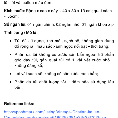
tốt, lót vải cotton màu đen
3,350,000 ₫.
là:
Kích thước:
Rộng x cao x dày ~ 40 x 30 x 13 cm; quai xách
2,848,000 ₫.
~ 55cm;
Số ngăn túi:
01 ngăn chính, 02 ngăn nhỏ, 01 ngăn khoá zip
Tình trạng / Mô tả:
Túi đã sử dụng, khá mới, sạch sẽ, không gian đựng
đồ rộng rãi, màu sắc xanh ngọc nổi bật – thời trang;
Phần da túi không có xước sờn bẩn ngoại trừ phần
góc đáy túi, gần quai túi có 1 vài vết xước nhỏ –
không đáng kể;
Lót vải sạch sẽ, không có sờn xước rách bẩn;
Phần da túi chất lượng tốt – đảm bảo sử dụng lâu
bền.
Reference links:
https://poshmark.com/listing/Vintage-Cristian-Italian-
Carmel-leather-hand-bag-6190258381a36c28f702bfaa