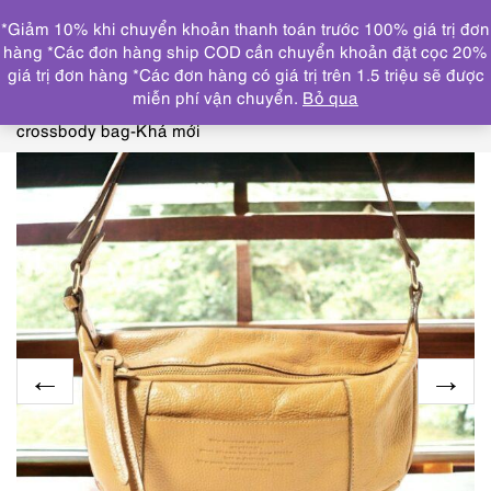
0
*Giảm 10% khi chuyển khoản thanh toán trước 100% giá trị đơn
DANH MỤC
hàng *Các đơn hàng ship COD cần chuyển khoản đặt cọc 20%
giá trị đơn hàng *Các đơn hàng có giá trị trên 1.5 triệu sẽ được
Trang chủ
THƯƠNG HIỆU NỔI BẬT
OTHERS
miễn phí vận chuyển.
Bỏ qua
brand
4337-Túi đeo chéo-BOX 21 Japan leather
crossbody bag-Khá mới