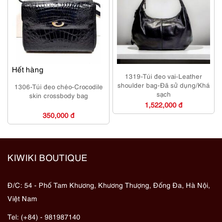
Hết hàng
1319-Túi đeo vai-Leather
shoulder bag-Đã sử dụng/Khá
1306-Túi đeo chéo-Crocodile
sạch
skin crossbody bag
1,522,000 đ
350,000 đ
KIWIKI BOUTIQUE
Đ/C: 54 - Phố Tam Khương, Khương Thượng, Đống Đa, Hà Nội,
Việt Nam
Tel: (+84) - 981987140