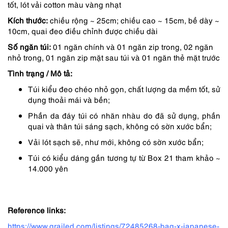
tốt, lót vải cotton màu vàng nhạt
2,350,000 ₫.
là:
Kích thước:
chiều rộng ~ 25cm; chiều cao ~ 15cm, bề dày ~
1,998,000 ₫.
10cm, quai đeo điều chỉnh được chiều dài
Số ngăn túi:
01 ngăn chính và 01 ngăn zip trong, 02 ngăn
nhỏ trong, 01 ngăn zip mặt sau túi và 01 ngăn thẻ mặt trước
Tình trạng / Mô tả:
Túi kiểu đeo chéo nhỏ gọn, chất lượng da mềm tốt, sử
dụng thoải mái và bền;
Phần da đáy túi có nhăn nhàu do đã sử dụng, phần
quai và thân túi sáng sạch, không có sờn xước bẩn;
Vải lót sạch sẽ, như mới, không có sờn xước bẩn;
Túi có kiểu dáng gần tương tự từ Box 21 tham khảo ~
14.000 yên
Reference links:
https://www.grailed.com/listings/72485268-bag-x-japanese-