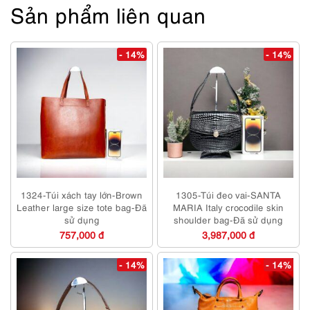
Sản phẩm liên quan
- 14%
- 14%
1324-Túi xách tay lớn-Brown
1305-Túi đeo vai-SANTA
Leather large size tote bag-Đã
MARIA Italy crocodile skin
sử dụng
shoulder bag-Đã sử dụng
757,000 đ
3,987,000 đ
- 14%
- 14%