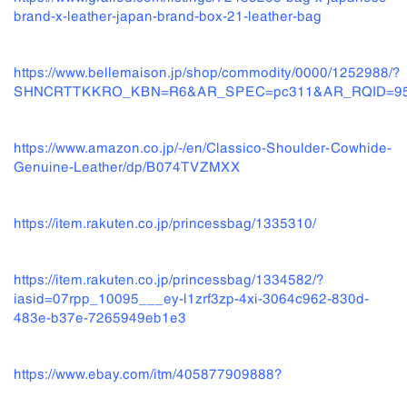
brand-x-leather-japan-brand-box-21-leather-bag
https://www.bellemaison.jp/shop/commodity/0000/1252988/?
SHNCRTTKKRO_KBN=R6&AR_SPEC=pc311&AR_RQID=95
https://www.amazon.co.jp/-/en/Classico-Shoulder-Cowhide-
Genuine-Leather/dp/B074TVZMXX
https://item.rakuten.co.jp/princessbag/1335310/
https://item.rakuten.co.jp/princes
sbag/1334582/?
iasid=07rpp_10095___ey-l1zrf3zp-4xi-3064c962-830d-
483e-b37e-7265949eb1e3
https://www.ebay.com/itm/405877909888?