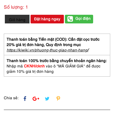
Số lượng: 1
4337-
Gọi điện
Đặt hàng ngay
Giỏ hàng
Túi
đeo
chéo-
BOX
Thanh toán bằng Tiền mặt (COD): Cần đặt cọc trước
21
20% giá trị đơn hàng,
Quy định trong mục
Japan
https://kiwiki.vn/phuong-thuc-giao-nhan-hang
/
leather
crossbody
Thanh toán 100% trước bằng chuyển khoản ngân hàng:
bag-
Nhập mã
CKNH/cknh
vào ô "MÃ GIẢM GIÁ" để được
Khá
giảm 10% giá trị đơn hàng
mới
số
lượng
Chia sẻ: