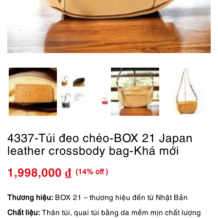
4337-Túi đeo chéo-BOX 21 Japan
leather crossbody bag-Khá mới
(14% off )
1,998,000
₫
Giá
Giá
gốc
hiện
Thương hiệu:
BOX 21 – thương hiệu đến từ Nhật Bản
Chất liệu:
Thân túi, quai túi bằng da mềm mịn chất lượng
là:
tại