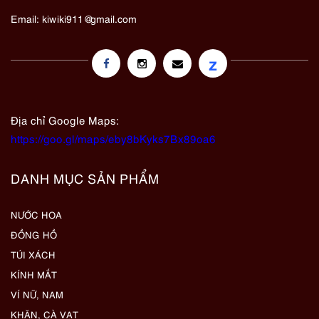
Email:
kiwiki911@gmail.com
z
Địa chỉ Google Maps:
https://goo.gl/maps/eby8bKyks7Bx89oa6
DANH MỤC SẢN PHẨM
NƯỚC HOA
ĐỒNG HỒ
TÚI XÁCH
KÍNH MẮT
VÍ NỮ, NAM
KHĂN, CÀ VẠT