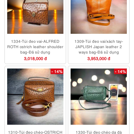
1334-Túi đeo vai-ALFRED
1309-Túi đeo vai/xách tay-
ROTH ostrich leather shoulder
JAPLISH Japan leather 2
bag-Đã sử dụng
ways bag-Đã sử dụng
3,018,000 đ
3,953,000 đ
- 14%
- 14%
1310-Túi đeo chéo-OSTRICH
1330-Túi đeo chéo da đà