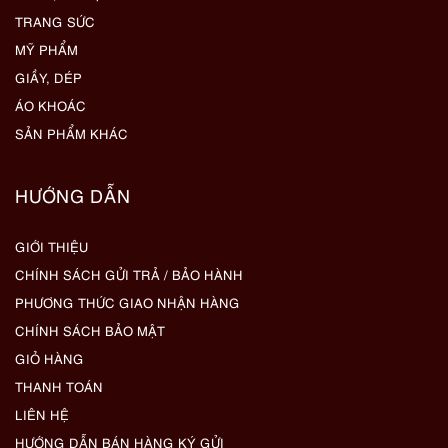
TRANG SỨC
MỸ PHẨM
GIẦY, DÉP
ÁO KHOÁC
SẢN PHẨM KHÁC
HƯỚNG DẪN
GIỚI THIỆU
CHÍNH SÁCH GỬI TRẢ / BẢO HÀNH
PHƯƠNG THỨC GIAO NHẬN HÀNG
CHÍNH SÁCH BẢO MẬT
GIỎ HÀNG
THANH TOÁN
LIÊN HỆ
HƯỚNG DẪN BÁN HÀNG KÝ GỬI