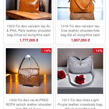
1323-Túi đeo vai/xách tay-AL
1316-Túi đeo vai/xách tay-
& PHIL Paris leather shoulder
Cow leather shoulder/tote
bag-Chưa sử dụng/Khá sạch
bag-Đã sử dụng/Khá sạch
1,777,000 đ
1,607,000 đ
- 14%
- 14%
1334-Túi đeo vai-ALFRED
1311-Túi đeo chéo-Light
ROTH ostrich leather shoulder
Purple leather crossbody bag-
bag-Đã sử dụng
Đã sử dụng/Khá mới