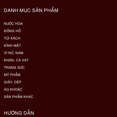
DANH MỤC SẢN PHẨM
NƯỚC HOA
ĐỒNG HỒ
TÚI XÁCH
KÍNH MẮT
VÍ NỮ, NAM
KHĂN, CÀ VẠT
TRANG SỨC
MỸ PHẨM
GIẦY, DÉP
ÁO KHOÁC
SẢN PHẨM KHÁC
HƯỚNG DẪN