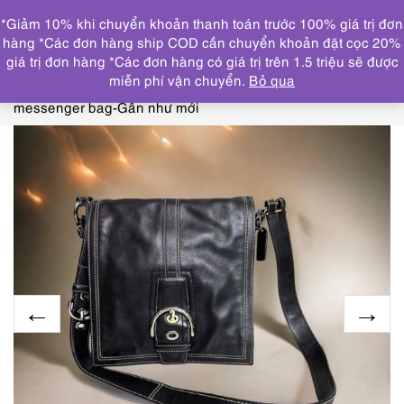
0
*Giảm 10% khi chuyển khoản thanh toán trước 100% giá trị đơn
DANH MỤC
hàng *Các đơn hàng ship COD cần chuyển khoản đặt cọc 20%
giá trị đơn hàng *Các đơn hàng có giá trị trên 1.5 triệu sẽ được
Trang chủ
THƯƠNG HIỆU NỔI BẬT
COACH
4322-
miễn phí vận chuyển.
Bỏ qua
Túi đeo chéo-COACH Soho Hip Flap black leather
messenger bag-Gần như mới