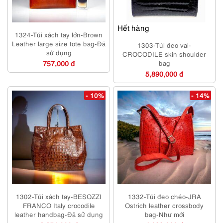
Hết hàng
1324-Túi xách tay lớn-Brown
Leather large size tote bag-Đã
1303-Túi đeo vai-
sử dụng
CROCODILE skin shoulder
757,000 đ
bag
5,890,000 đ
- 10%
- 14%
1302-Túi xách tay-BESOZZI
1332-Túi đeo chéo-JRA
FRANCO Italy crocodile
Ostrich leather crossbody
leather handbag-Đã sử dụng
bag-Như mới