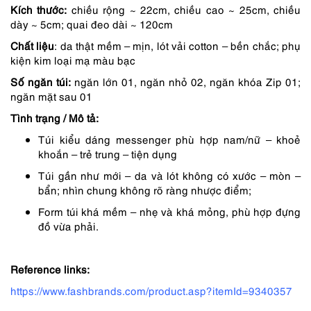
Kích thước:
chiều rộng ~ 22cm, chiều cao ~ 25cm, chiều
là:
tại
dày ~ 5cm; quai đeo dài ~ 120cm
3,290,000 ₫.
là:
Chất liệu
: da thật mềm – mịn, lót vải cotton – bền chắc; phụ
2,961,000 ₫.
kiện kim loại mạ màu bạc
Số ngăn túi:
ngăn lớn 01, ngăn nhỏ 02, ngăn khóa Zip 01;
ngăn mặt sau 01
Tình trạng /
Mô tả:
Túi kiểu dáng messenger phù hợp nam/nữ – khoẻ
khoắn – trẻ trung – tiện dụng
Túi gần như mới – da và lót không có xước – mòn –
bẩn; nhìn chung không rõ ràng nhược điểm;
Form túi khá mềm – nhẹ và khá mỏng, phù hợp đựng
đồ vừa phải.
Reference links:
https://www.fashbrands.com/product.asp?itemId=9340357