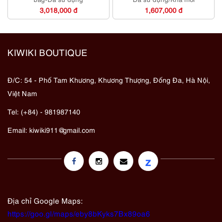
3,018,000 đ
1,607,000 đ
KIWIKI BOUTIQUE
Đ/C: 54 - Phố Tam Khương, Khương Thượng, Đống Đa, Hà Nội,
Việt Nam
Tel: (+84) - 981987140
Email:
kiwiki911@gmail.com
z
Địa chỉ Google Maps:
https://goo.gl/maps/eby8bKyks7Bx89oa6