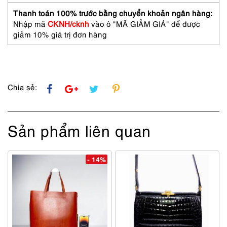
Flap
black
Thanh toán 100% trước bằng chuyển khoản ngân hàng:
leather
Nhập mã
CKNH/cknh
vào ô "MÃ GIẢM GIÁ" để được
messenger
giảm 10% giá trị đơn hàng
bag-
Gần
như
mới
số
Chia sẻ:
lượng
Sản phẩm liên quan
- 14%