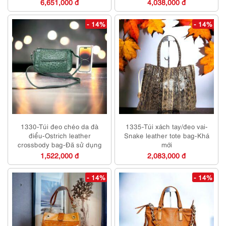
6,651,000 đ
4,038,000 đ
- 14%
- 14%
1330-Túi đeo chéo da đà
1335-Túi xách tay/đeo vai-
điểu-Ostrich leather
Snake leather tote bag-Khá
crossbody bag-Đã sử dụng
mới
1,522,000 đ
2,083,000 đ
- 14%
- 14%