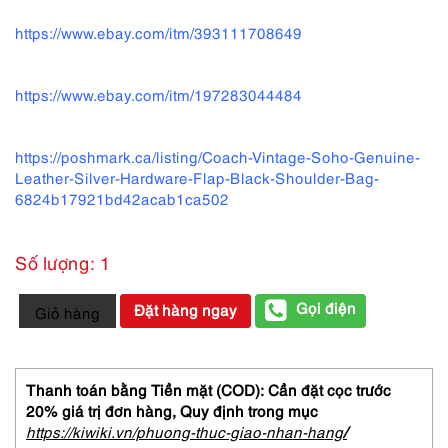
https://www.ebay.com/itm/393111708649
https://www.ebay.com/itm/197283044484
https://poshmark.ca/listing/Coach-Vintage-Soho-Genuine-
Leather-Silver-Hardware-Flap-Black-Shoulder-Bag-
6824b17921bd42acab1ca502
Số lượng: 1
4322-
Gọi điện
Đặt hàng ngay
Giỏ hàng
Túi
đeo
chéo-
COACH
Thanh toán bằng Tiền mặt (COD): Cần đặt cọc trước
Soho
20% giá trị đơn hàng,
Quy định trong mục
Hip
https://kiwiki.vn/phuong-thuc-giao-nhan-hang
/