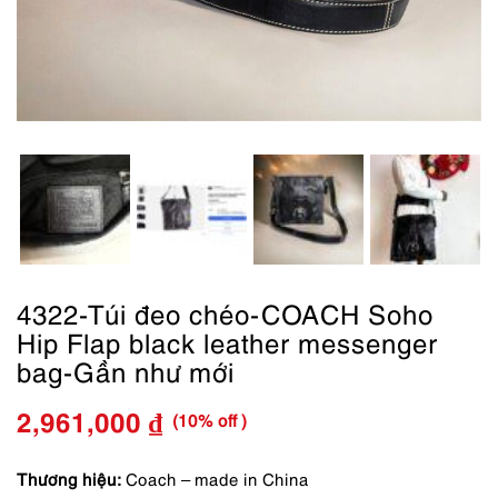
4322-Túi đeo chéo-COACH Soho
Hip Flap black leather messenger
bag-Gần như mới
(10% off )
2,961,000
₫
Giá
Giá
gốc
hiện
Thương hiệu:
Coach – made in China