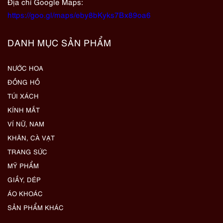
Địa chỉ Google Maps:
https://goo.gl/maps/eby8bKyks7Bx89oa6
DANH MỤC SẢN PHẨM
NƯỚC HOA
ĐỒNG HỒ
TÚI XÁCH
KÍNH MẮT
VÍ NỮ, NAM
KHĂN, CÀ VẠT
TRANG SỨC
MỸ PHẨM
GIẦY, DÉP
ÁO KHOÁC
SẢN PHẨM KHÁC