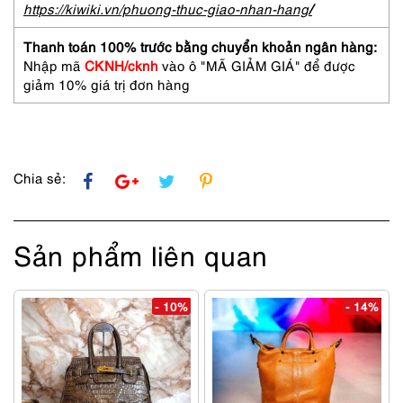
signature
https://kiwiki.vn/phuong-thuc-giao-nhan-hang
/
small
bag-
Thanh toán 100% trước bằng chuyển khoản ngân hàng:
Như
Nhập mã
CKNH/cknh
vào ô "MÃ GIẢM GIÁ" để được
mới
giảm 10% giá trị đơn hàng
số
lượng
Chia sẻ:
Sản phẩm liên quan
- 10%
- 14%