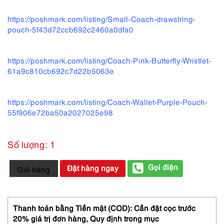
https://poshmark.com/listing/Small-Coach-drawstring-
pouch-5f43d72ccb692c2460a0dfa0
https://poshmark.com/listing/Coach-Pink-Butterfly-Wristlet-
61a9c810cb692c7d22b5063e
https://poshmark.com/listing/Coach-Wallet-Purple-Pouch-
55f906e72ba50a2027025e98
Số lượng: 1
4313-
Gọi điện
Đặt hàng ngay
Giỏ hàng
Túi
nhỏ
cầm
tay-
Thanh toán bằng Tiền mặt (COD): Cần đặt cọc trước
COACH
20% giá trị đơn hàng,
Quy định trong mục