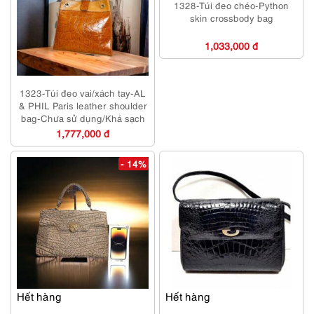
1328-Túi đeo chéo-Python
skin crossbody bag
1,033,000 đ
1323-Túi đeo vai/xách tay-AL
& PHIL Paris leather shoulder
bag-Chưa sử dụng/Khá sạch
1,777,000 đ
- 14%
Hết hàng
Hết hàng