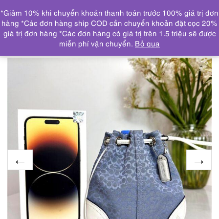
0
*Giảm 10% khi chuyển khoản thanh toán trước 100% giá trị đơn
DANH MỤC
hàng *Các đơn hàng ship COD cần chuyển khoản đặt cọc 20%
giá trị đơn hàng *Các đơn hàng có giá trị trên 1.5 triệu sẽ được
Trang chủ
THƯƠNG HIỆU NỔI BẬT
COACH
4313-
miễn phí vận chuyển.
Bỏ qua
Túi nhỏ cầm tay-COACH signature small bag-Như mới