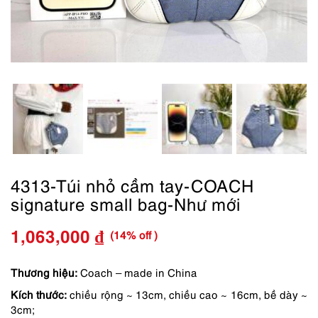
4313-Túi nhỏ cầm tay-COACH
signature small bag-Như mới
(14% off )
1,063,000
₫
Giá
Giá
gốc
hiện
Thương hiệu:
Coach – made in China
Kích thước:
chiều rộng ~ 13cm, chiều cao ~ 16cm, bề dày ~
là:
tại
3cm;