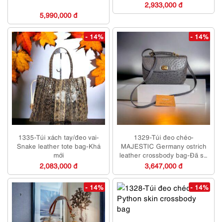
2,933,000 đ
5,990,000 đ
- 14%
- 14%
1335-Túi xách tay/đeo vai-
1329-Túi đeo chéo-
Snake leather tote bag-Khá
MAJESTIC Germany ostrich
mới
leather crossbody bag-Đã sử
dụng
2,083,000 đ
3,647,000 đ
- 14%
- 14%