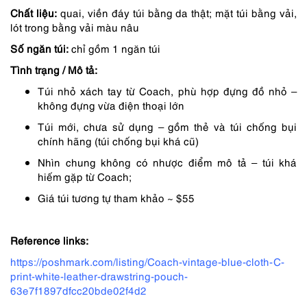
1,250,000 ₫.
là:
Chất liệu:
quai, viền đáy túi bằng da thật; mặt túi bằng vải,
1,063,000 ₫.
lót trong bằng vải màu nâu
Số ngăn túi:
chỉ gồm 1 ngăn túi
Tình trạng / Mô tả:
Túi nhỏ xách tay từ Coach, phù hợp đựng đồ nhỏ –
không đựng vừa điện thoại lớn
Túi mới, chưa sử dụng – gồm thẻ và túi chống bụi
chính hãng (túi chống bụi khá cũ)
Nhìn chung không có nhược điểm mô tả – túi khá
hiếm gặp từ Coach;
Giá túi tương tự tham khảo ~ $55
Reference links:
https://poshmark.com/listing/Coach-vintage-blue-cloth-C-
print-white-leather-drawstring-pouch-
63e7f1897dfcc20bde02f4d2