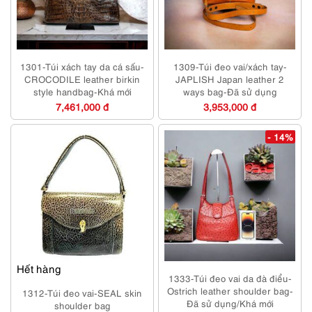
1301-Túi xách tay da cá sấu-
1309-Túi đeo vai/xách tay-
CROCODILE leather birkin
JAPLISH Japan leather 2
style handbag-Khá mới
ways bag-Đã sử dụng
7,461,000 đ
3,953,000 đ
- 14%
Hết hàng
1333-Túi đeo vai da đà điểu-
Ostrich leather shoulder bag-
1312-Túi đeo vai-SEAL skin
Đã sử dụng/Khá mới
shoulder bag