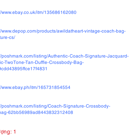
://www.ebay.co.uk/itm/135686162080
://www.depop.com/products/awildatheart-vintage-coach-bag-
ture-cs/
://poshmark.com/listing/Authentic-Coach-Signature-Jacquard-
ic-TwoTone-Tan-Duffle-Crossbody-Bag-
9cdd43895ffce17f4831
://www.ebay.ph/itm/165731854554
://poshmark.com/listing/Coach-Signature-Crossbody-
bag-62bb56989ad8443832312408
ượng: 1