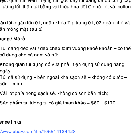
 lượng tốt; thân túi bằng vải thêu hoạ tiết C nhỏ, lót vải cotton
ăn túi:
ngăn lớn 01, ngăn khóa Zip trong 01, 02 ngăn nhỏ và
ăn mỏng mặt sau túi
rạng /
Mô tả:
Túi dạng đeo vai / đeo chéo form vuông khoẻ khoắn – có thể
sử dụng cho cả nam và nữ;
Không gian túi đựng đồ vừa phải, tiện dụng sử dụng hàng
ngày;
Túi đã sử dụng – bên ngoài khá sạch sẽ – không có xước –
sờn – mòn;
Vải lót phía trong sạch sẽ, không có sờn bẩn rách;
Sản phẩm túi tương tự có giá tham khảo ~ $80 – $170
ence links:
://www.ebay.com/itm/405514184428