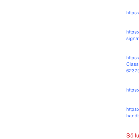
https
https
signa
https
Class
6237
https
https
hand
Số l