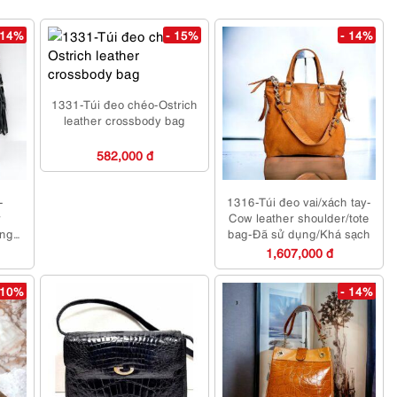
 14%
- 15%
- 14%
1331-Túi đeo chéo-Ostrich
leather crossbody bag
582,000 đ
-
1316-Túi đeo vai/xách tay-
r
Cow leather shoulder/tote
nger
bag-Đã sử dụng/Khá sạch
sạch
1,607,000 đ
 10%
- 14%