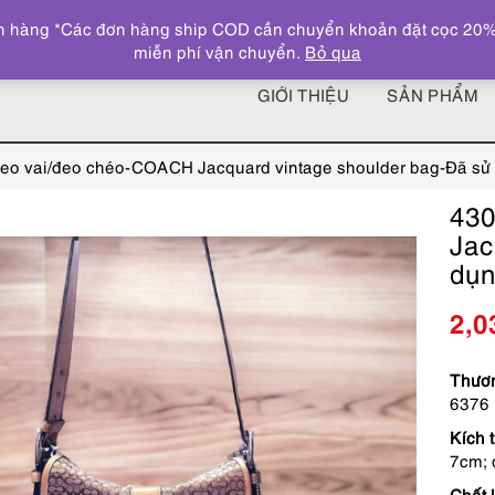
 hàng *Các đơn hàng ship COD cần chuyển khoản đặt cọc 20% giá
miễn phí vận chuyển.
Bỏ qua
GIỚI THIỆU
SẢN PHẨM
đeo vai/đeo chéo-COACH Jacquard vintage shoulder bag-Đã sử
430
Jac
dụn
2,0
Thươn
6376
Kích 
7cm; 
Chất 