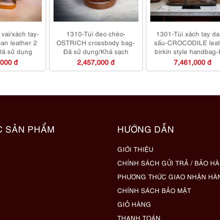
vai/xách tay-
1310-Túi đeo chéo-
1301-Túi xách tay da
an leather 2
OSTRICH crossbody bag-
sấu-CROCODILE leat
Đã sử dụng
Đã sử dụng/Khá sạch
birkin style handbag
mới
,000 đ
2,457,000 đ
7,461,000 đ
C SẢN PHẨM
HƯỚNG DẪN
GIỚI THIỆU
CHÍNH SÁCH GỬI TRẢ / BẢO H
PHƯƠNG THỨC GIAO NHẬN HÀ
CHÍNH SÁCH BẢO MẬT
GIỎ HÀNG
THANH TOÁN