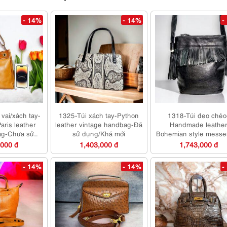
- 14%
- 14%
-
vai/xách tay-
1325-Túi xách tay-Python
1318-Túi đeo chéo
aris leather
leather vintage handbag-Đã
Handmade leathe
ag-Chưa sử
sử dụng/Khá mới
Bohemian style messe
há sạch
bag-Đã sử dụng/Khá 
,000 đ
1,403,000 đ
1,743,000 đ
- 14%
- 14%
-