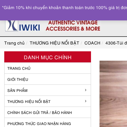
*Giảm 10% khi chuyển khoản thanh toán trước 100% giá trị đơn
Trang chủ
THƯƠNG HIỆU NỔI BẬT
COACH
4306-Túi 
DANH MỤC CHÍNH
TRANG CHỦ
GIỚI THIỆU
SẢN PHẨM
THƯƠNG HIỆU NỔI BẬT
CHÍNH SÁCH GỬI TRẢ / BẢO HÀNH
PHƯƠNG THỨC GIAO NHẬN HÀNG