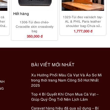
Hết hàng
 cá
1323-Túi đeo vai/xách tay-
her
AL & PHIL Paris leather
1306-Túi đeo chéo-
-Khá
shoulder bag-Chưa sử
Crocodile skin crossbody
dụng/Khá sạch
bag
1,777,000 đ
350,000 đ
BÀI VIẾT MỚI NHẤT
Xu Hướng Phối Màu Cà Vạt Và Áo Sơ Mi
trong thời trang Nam Công Sở Hot Nhất
ÀNH
2025
NG
Top 4 Bí Quyết Khi Chọn Mua Cà Vạt –
Giúp Quý Ông Trở Nên Lịch Lãm
Caravat hàng hiệu đã qua sử dụng – Bí