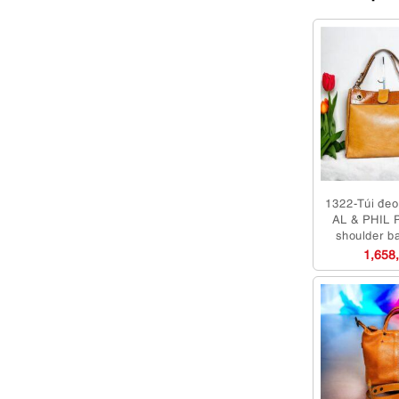
1322-Túi đeo 
AL & PHIL P
shoulder b
dụng/K
1,658