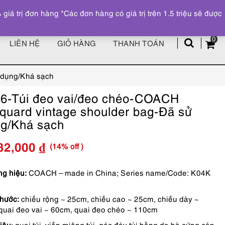
Đăng ký
Tài khoản
z
 trị đơn hàng *Các đơn hàng có giá trị trên 1.5 triệu sẽ được
0
LIÊN HỆ
GIỎ HÀNG
THANH TOÁN
 dụng/Khá sạch
6-Túi đeo vai/đeo chéo-COACH
quard vintage shoulder bag-Đã sử
g/Khá sạch
(14% off )
32,000
₫
Giá
Giá
gốc
hiện
g hiệu:
COACH – made in China; Series name/Code: K04K
là:
tại
thước:
chiều rộng ~ 25cm, chiều cao ~ 25cm, chiều dày ~
2,390,000 ₫.
là:
quai đeo vai ~ 60cm, quai đeo chéo ~ 110cm
2,032,000 ₫.
liệu
: quai túi, viền miệng túi, góc đáy túi bằng da bò cứng cáp