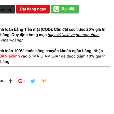
Gọi điện
Đặt hàng ngay
ỏ hàng
h toán bằng Tiền mặt (COD): Cần đặt cọc trước 20% giá trị
 hàng,
Quy định trong mục
https://kiwiki.vn/phuong-thuc-
CH
o-nhan-hang
/
ard
ge
nh toán 100% trước bằng chuyển khoản ngân hàng:
Nhập
der
CKNH/cknh
vào ô "MÃ GIẢM GIÁ" để được giảm 10% giá trị
 hàng
/Khá
sẻ: