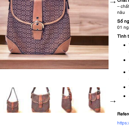
– chất
nâu
Số ng
01 ng
Tình t
Refer
https