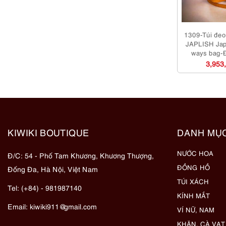
1309-Túi đeo 
JAPLISH Jap
ways bag-
3,953
KIWIKI BOUTIQUE
DANH MỤ
NƯỚC HOA
Đ/C: 54 - Phố Tam Khương, Khương Thượng,
ĐỒNG HỒ
Đống Đa, Hà Nội, Việt Nam
TÚI XÁCH
Tel: (+84) - 981987140
KÍNH MẮT
Email:
kiwiki911@gmail.com
VÍ NỮ, NAM
KHĂN, CÀ VẠT