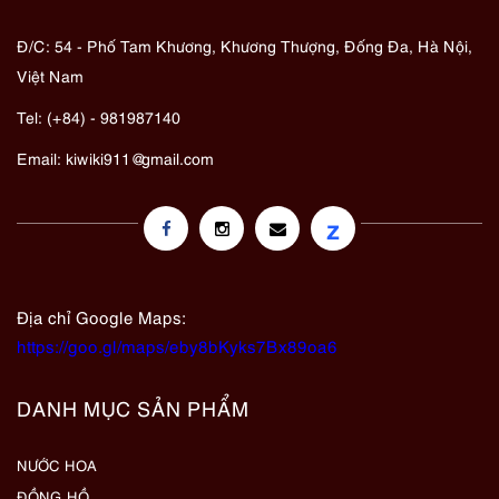
Đ/C: 54 - Phố Tam Khương, Khương Thượng, Đống Đa, Hà Nội,
Việt Nam
Tel: (+84) - 981987140
Email:
kiwiki911@gmail.com
z
Địa chỉ Google Maps:
https://goo.gl/maps/eby8bKyks7Bx89oa6
DANH MỤC SẢN PHẨM
NƯỚC HOA
ĐỒNG HỒ