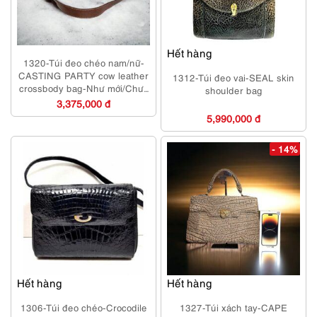
Hết hàng
1320-Túi đeo chéo nam/nữ-
CASTING PARTY cow leather
1312-Túi đeo vai-SEAL skin
crossbody bag-Như mới/Chưa
shoulder bag
sử dụng
3,375,000 đ
5,990,000 đ
- 14%
Hết hàng
Hết hàng
1306-Túi đeo chéo-Crocodile
1327-Túi xách tay-CAPE