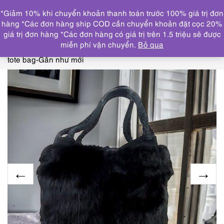
0
*Giảm 10% khi chuyển khoản thanh toán trước 100% giá trị đơn
DANH MỤC
hàng *Các đơn hàng ship COD cần chuyển khoản đặt cọc 20%
giá trị đơn hàng *Các đơn hàng có giá trị trên 1.5 triệu sẽ được
Trang chủ
THƯƠNG HIỆU NỔI BẬT
OTHERS
miễn phí vận chuyển.
Bỏ qua
brand
4269-Túi xách tay da lông-WA&CO hair leather
tote bag-Gần như mới