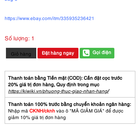
https://www.ebay.com/itm/335935236421
Số lượng: 1
4269-
Gọi điện
Đặt hàng ngay
Giỏ hàng
Túi
xách
tay
da
Thanh toán bằng Tiền mặt (COD): Cần đặt cọc trước
lông-
20% giá trị đơn hàng,
Quy định trong mục
WA&CO
https://kiwiki.vn/phuong-thuc-giao-nhan-hang
/
hair
leather
Thanh toán 100% trước bằng chuyển khoản ngân hàng:
tote
Nhập mã
CKNH/cknh
vào ô "MÃ GIẢM GIÁ" để được
bag-
giảm 10% giá trị đơn hàng
Gần
như
mới