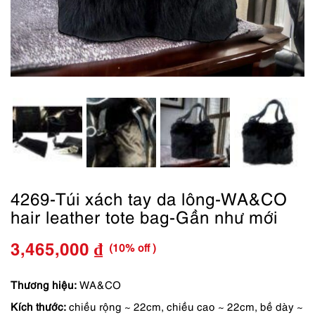
4269-Túi xách tay da lông-WA&CO
hair leather tote bag-Gần như mới
(10% off )
3,465,000
₫
Giá
Giá
gốc
hiện
Thương hiệu:
WA&CO
Kích thước:
chiều rộng ~ 22cm, chiều cao ~ 22cm, bề dày ~
là:
tại