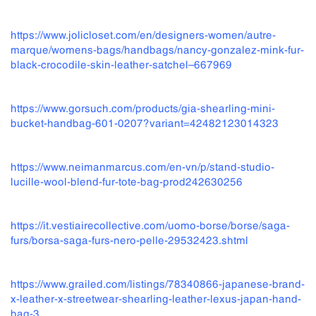
https://www.jolicloset.com/en/designers-women/autre-
marque/womens-bags/handbags/nancy-gonzalez-mink-fur-
black-crocodile-skin-leather-satchel–667969
https://www.gorsuch.com/products/gia-shearling-mini-
bucket-handbag-601-0207?variant=42482123014323
https://www.neimanmarcus.com/en-vn/p/stand-studio-
lucille-wool-blend-fur-tote-bag-prod242630256
https://it.vestiairecollective.com/uomo-borse/borse/saga-
furs/borsa-saga-furs-nero-pelle-29532423.shtml
https://www.grailed.com/listings/78340866-japanese-brand-
x-leather-x-streetwear-shearling-leather-lexus-japan-hand-
bag-3