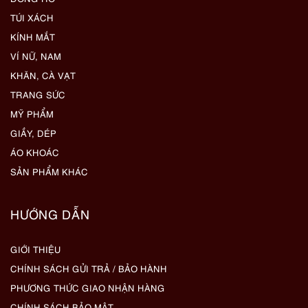
TÚI XÁCH
KÍNH MẮT
VÍ NỮ, NAM
KHĂN, CÀ VẠT
TRANG SỨC
MỸ PHẨM
GIẦY, DÉP
ÁO KHOÁC
SẢN PHẨM KHÁC
HƯỚNG DẪN
GIỚI THIỆU
CHÍNH SÁCH GỬI TRẢ / BẢO HÀNH
PHƯƠNG THỨC GIAO NHẬN HÀNG
CHÍNH SÁCH BẢO MẬT