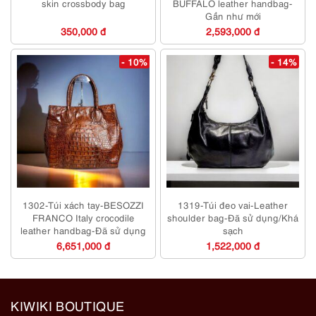
skin crossbody bag
BUFFALO leather handbag-
Gần như mới
350,000 đ
2,593,000 đ
- 10%
- 14%
1302-Túi xách tay-BESOZZI
1319-Túi đeo vai-Leather
FRANCO Italy crocodile
shoulder bag-Đã sử dụng/Khá
leather handbag-Đã sử dụng
sạch
6,651,000 đ
1,522,000 đ
KIWIKI BOUTIQUE