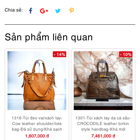
số
lượng
Chia sẻ:
Sản phẩm liên quan
- 14%
- 10%
1316-Túi đeo vai/xách tay-
1301-Túi xách tay da cá sấu-
Cow leather shoulder/tote
CROCODILE leather birkin
bag-Đã sử dụng/Khá sạch
style handbag-Khá mới
1,607,000 đ
7,461,000 đ