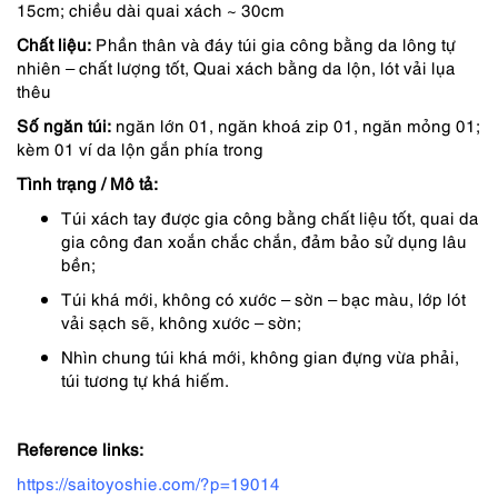
15cm; chiều dài quai xách ~ 30cm
3,850,000 ₫.
là:
Chất liệu:
Phần thân và đáy túi gia công bằng da lông tự
3,465,000 ₫.
nhiên – chất lượng tốt, Quai xách bằng da lộn, lót vải lụa
thêu
Số ngăn túi:
ngăn lớn 01, ngăn khoá zip 01, ngăn mỏng 01;
kèm 01 ví da lộn gắn phía trong
Tình trạng / Mô tả:
Túi xách tay được gia công bằng chất liệu tốt, quai da
gia công đan xoắn chắc chắn, đảm bảo sử dụng lâu
bền;
Túi khá mới, không có xước – sờn – bạc màu, lớp lót
vải sạch sẽ, không xước – sờn;
Nhìn chung túi khá mới, không gian đựng vừa phải,
túi tương tự khá hiếm.
Reference links:
https://saitoyoshie.com/?p=19014