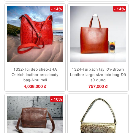
- 14%
- 14%
1332-Túi đeo chéo-JRA
1324-Túi xách tay lớn-Brown
Ostrich leather crossbody
Leather large size tote bag-Đã
bag-Như mới
sử dụng
4,038,000 đ
757,000 đ
- 10%