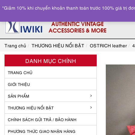
*Giảm 10% khi chuyển khoản thanh toán trước 100% giá trị đơn
Trang chủ
THƯƠNG HIỆU NỔI BẬT
OSTRICH leather
4
DANH MỤC CHÍNH
TRANG CHỦ
GIỚI THIỆU
SẢN PHẨM
THƯƠNG HIỆU NỔI BẬT
CHÍNH SÁCH GỬI TRẢ / BẢO HÀNH
PHƯƠNG THỨC GIAO NHẬN HÀNG