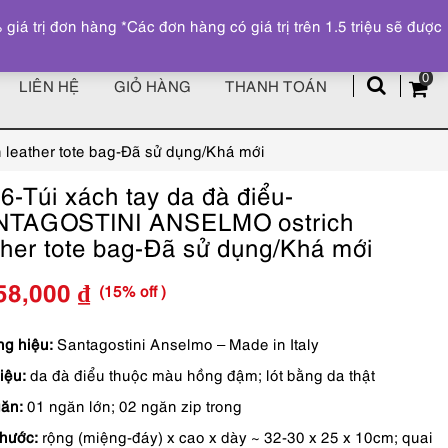
Đăng ký
Tài khoản
z
 trị đơn hàng *Các đơn hàng có giá trị trên 1.5 triệu sẽ được
0
LIÊN HỆ
GIỎ HÀNG
THANH TOÁN
leather tote bag-Đã sử dụng/Khá mới
6-Túi xách tay da đà điểu-
NTAGOSTINI ANSELMO ostrich
ther tote bag-Đã sử dụng/Khá mới
(15% off )
58,000
₫
Giá
Giá
gốc
hiện
g hiệu:
Santagostini Anselmo – Made in Italy
iệu:
da đà điểu thuộc màu hồng đậm; lót bằng da thật
là:
tại
ăn:
01 ngăn lớn; 02 ngăn zip trong
5,950,000 ₫.
là:
thước:
rộng (miệng-đáy) x cao x dày ~ 32-30 x 25 x 10cm; quai
5,058,000 ₫.