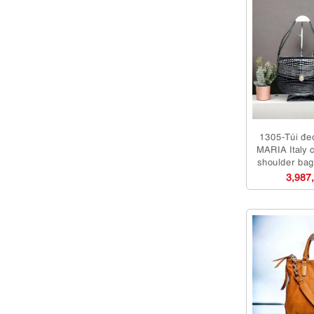
1305-Túi đe
MARIA Italy c
shoulder ba
3,987