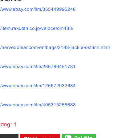
://www.ebay.com/itm/355449995248
://item.rakuten.co.jp/veloce/dm433/
://hervedomar.com/en/bags/2183-jackie-ostrich.html
://www.ebay.com/itm/266786451781
://www.ebay.com/itm/126672932684
://www.ebay.com/itm/405315255883
ượng: 1
Gọi điện