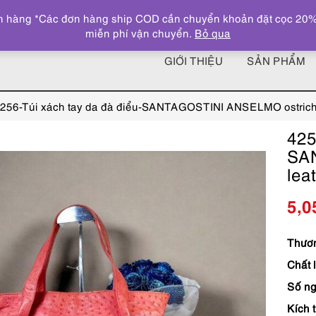
 hàng *Các đơn hàng ship COD cần chuyển khoản đặt cọc 20% giá
miễn phí vận chuyển.
Bỏ qua
GIỚI THIỆU
SẢN PHẨM
256-Túi xách tay da đà điểu-SANTAGOSTINI ANSELMO ostrich 
425
SA
lea
5,0
Thươn
Chất l
Số ng
Kích 