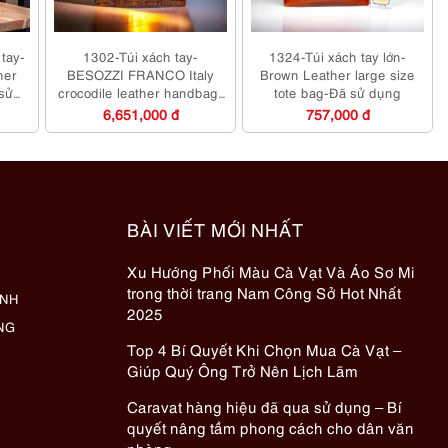
 tay-
1302-Túi xách tay-
1324-Túi xách tay lớn-
her
BESOZZI FRANCO Italy
Brown Leather large size
sử
crocodile leather handbag-
tote bag-Đã sử dụng
Đã sử dụng
6,651,000 đ
757,000 đ
BÀI VIẾT MỚI NHẤT
Xu Hướng Phối Màu Cà Vạt Và Áo Sơ Mi
trong thời trang Nam Công Sở Hot Nhất
ÀNH
2025
NG
Top 4 Bí Quyết Khi Chọn Mua Cà Vạt –
Giúp Quý Ông Trở Nên Lịch Lãm
Caravat hàng hiệu đã qua sử dụng – Bí
quyết nâng tầm phong cách cho dân văn
phòng