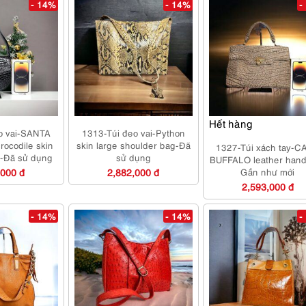
- 14%
- 14%
-
Hết hàng
o vai-SANTA
1313-Túi đeo vai-Python
rocodile skin
skin large shoulder bag-Đã
1327-Túi xách tay-C
g-Đã sử dụng
sử dụng
BUFFALO leather han
,000 đ
2,882,000 đ
Gần như mới
2,593,000 đ
- 14%
- 14%
-