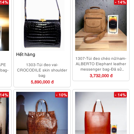
 14%
- 14%
Hết hàng
1307-Túi đeo chéo nữ/nam-
ALBERTO Elephant leather
APE
1303-Túi đeo vai-
messenger bag-Đã sử
dbag-
CROCODILE skin shoulder
dụng
bag
3,732,000 đ
5,890,000 đ
 14%
- 10%
- 14%