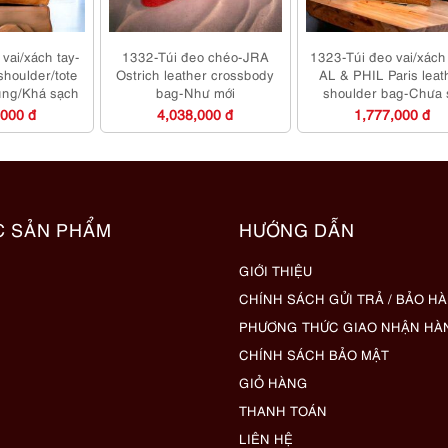
vai/xách tay-
1332-Túi đeo chéo-JRA
1323-Túi đeo vai/xách
shoulder/tote
Ostrich leather crossbody
AL & PHIL Paris leat
ụng/Khá sạch
bag-Như mới
shoulder bag-Chưa 
dụng/Khá sạch
,000 đ
4,038,000 đ
1,777,000 đ
C SẢN PHẨM
HƯỚNG DẪN
GIỚI THIỆU
CHÍNH SÁCH GỬI TRẢ / BẢO H
PHƯƠNG THỨC GIAO NHẬN HÀ
CHÍNH SÁCH BẢO MẬT
GIỎ HÀNG
THANH TOÁN
LIÊN HỆ