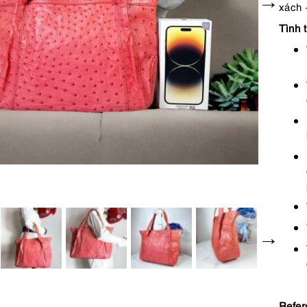
xách 
Tình t
Refer