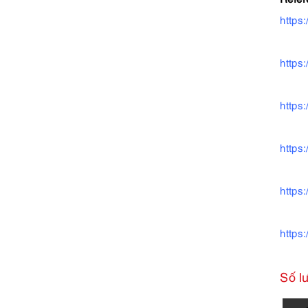
https
https
https
https
https
https
Số l
4256-