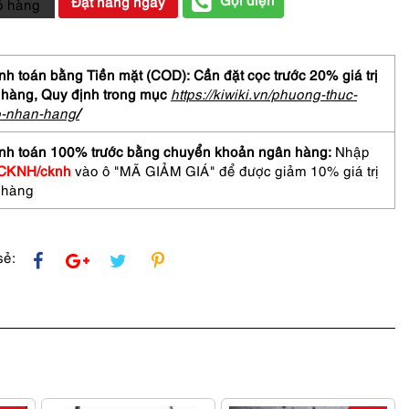
Đặt hàng ngay
ỏ hàng
h toán bằng Tiền mặt (COD): Cần đặt cọc trước 20% giá trị
 hàng,
Quy định trong mục
https://kiwiki.vn/phuong-thuc-
o-nhan-hang
/
AGOSTINI
ELMO
nh toán 100% trước bằng chuyển khoản ngân hàng:
Nhập
h
CKNH/cknh
vào ô "MÃ GIẢM GIÁ" để được giảm 10% giá trị
r
 hàng
sẻ:
/Khá