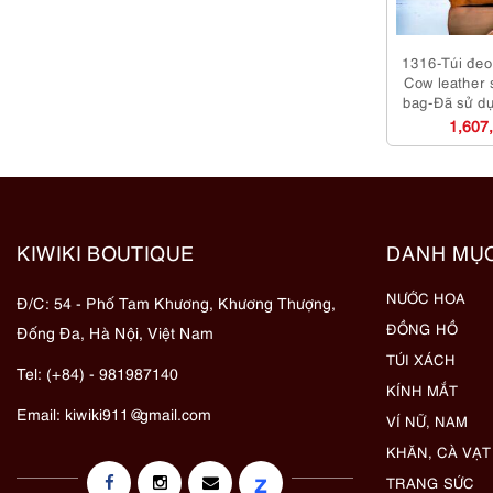
1316-Túi đeo 
Cow leather 
bag-Đã sử d
1,607
KIWIKI BOUTIQUE
DANH MỤ
NƯỚC HOA
Đ/C: 54 - Phố Tam Khương, Khương Thượng,
ĐỒNG HỒ
Đống Đa, Hà Nội, Việt Nam
TÚI XÁCH
Tel: (+84) - 981987140
KÍNH MẮT
Email:
kiwiki911@gmail.com
VÍ NỮ, NAM
KHĂN, CÀ VẠT
z
TRANG SỨC