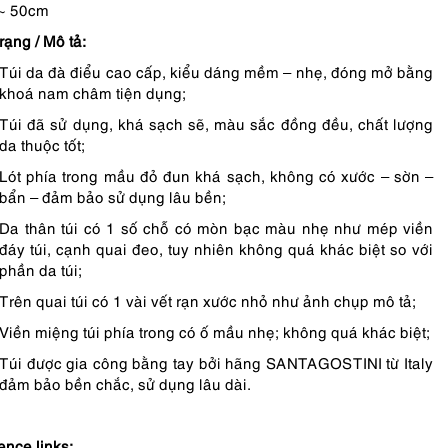
~ 50cm
rạng / Mô tả:
Túi da đà điểu cao cấp, kiểu dáng mềm – nhẹ, đóng mở bằng
khoá nam châm tiện dụng;
Túi đã sử dụng, khá sạch sẽ, màu sắc đồng đều, chất lượng
da thuộc tốt;
Lót phía trong mầu đỏ đun khá sạch, không có xước – sờn –
bẩn – đảm bảo sử dụng lâu bền;
Da thân túi có 1 số chỗ có mòn bạc màu nhẹ như mép viền
đáy túi, cạnh quai đeo, tuy nhiên không quá khác biệt so với
phần da túi;
Trên quai túi có 1 vài vết rạn xước nhỏ như ảnh chụp mô tả;
Viền miệng túi phía trong có ố mầu nhẹ; không quá khác biệt;
Túi được gia công bằng tay bởi hãng SANTAGOSTINI từ Italy
đảm bảo bền chắc, sử dụng lâu dài.
ence links: