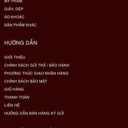
MỸ PHẨM
GIẦY, DÉP
ÁO KHOÁC
SẢN PHẨM KHÁC
HƯỚNG DẪN
GIỚI THIỆU
CHÍNH SÁCH GỬI TRẢ / BẢO HÀNH
PHƯƠNG THỨC GIAO NHẬN HÀNG
CHÍNH SÁCH BẢO MẬT
GIỎ HÀNG
THANH TOÁN
LIÊN HỆ
HƯỚNG DẪN BÁN HÀNG KÝ GỬI