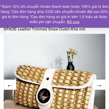
0
*Giảm 10% khi chuyển khoản thanh toán trước 100% giá trị đơn
DANH MỤC
hàng *Các đơn hàng ship COD cần chuyển khoản đặt cọc 20%
giá trị đơn hàng *Các đơn hàng có giá trị trên 1.5 triệu sẽ được
Trang chủ
TÚI XÁCH
ADIDAS, MARIE CLAIRE, WAKO,
miễn phí vận chuyển.
Bỏ qua
KITAMURA, KATE SPADE
4239-Ví cầm tay-KATE
SPADE Leather Trimmed Straw Clutch-Khá mới