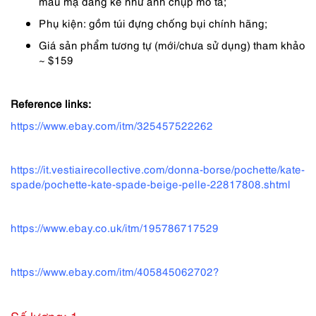
màu mạ đáng kể như ảnh chụp mô tả;
Phụ kiện: gồm túi đựng chống bụi chính hãng;
Giá sản phẩm tương tự (mới/chưa sử dụng) tham khảo
~ $159
Reference links:
https://www.ebay.com/itm/325457522262
https://it.vestiairecollective.com/donna-borse/pochette/kate-
spade/pochette-kate-spade-beige-pelle-22817808.shtml
https://www.ebay.co.uk/itm/195786717529
https://www.ebay.com/itm/405845062702?
Số lượng: 1