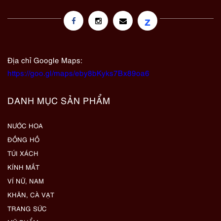
z
Địa chỉ Google Maps:
https://goo.gl/maps/eby8bKyks7Bx89oa6
DANH MỤC SẢN PHẨM
NƯỚC HOA
ĐỒNG HỒ
TÚI XÁCH
KÍNH MẮT
VÍ NỮ, NAM
KHĂN, CÀ VẠT
TRANG SỨC