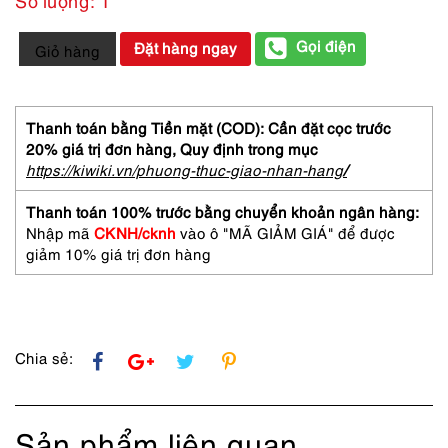
4239-
Gọi điện
Đặt hàng ngay
Giỏ hàng
Ví
cầm
tay-
KATE
Thanh toán bằng Tiền mặt (COD): Cần đặt cọc trước
SPADE
20% giá trị đơn hàng,
Quy định trong mục
Leather
https://kiwiki.vn/phuong-thuc-giao-nhan-hang
/
Trimmed
Straw
Thanh toán 100% trước bằng chuyển khoản ngân hàng:
Clutch-
Nhập mã
CKNH/cknh
vào ô "MÃ GIẢM GIÁ" để được
Khá
giảm 10% giá trị đơn hàng
mới
số
lượng
Chia sẻ:
Sản phẩm liên quan