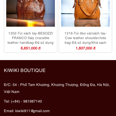
1302-Túi xách tay-BESOZZI
1316-Túi đeo vai/xách tay-
FRANCO Italy crocodile
Cow leather shoulder/tote
leather handbag-Đã sử dụng
bag-Đã sử dụng/Khá sạch
6,651,000 đ
1,607,000 đ
KIWIKI BOUTIQUE
Đ/C: 54 - Phố Tam Khương, Khương Thượng, Đống Đa, Hà Nội,
Việt Nam
Tel: (+84) - 981987140
Email:
kiwiki911@gmail.com