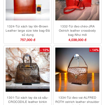
1324-Túi xách tay lớn-Brown
1332-Túi đeo chéo-JRA
Leather large size tote bag-Đã
Ostrich leather crossbody
sử dụng
bag-Như mới
757,000 đ
4,038,000 đ
- 10%
- 14%
1301-Túi xách tay da cá sấu-
1334-Túi đeo vai-ALFRED
CROCODILE leather birkin
ROTH ostrich leather shoulder