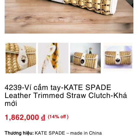
4239-Ví cầm tay-KATE SPADE
Leather Trimmed Straw Clutch-Khá
mới
(14% off )
1,862,000
₫
Giá
Giá
gốc
hiện
Thương hiệu:
KATE SPADE – made in China