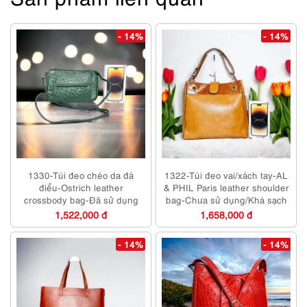
- 14%
- 14%
1330-Túi đeo chéo da đà
1322-Túi đeo vai/xách tay-AL
điểu-Ostrich leather
& PHIL Paris leather shoulder
crossbody bag-Đã sử dụng
bag-Chưa sử dụng/Khá sạch
1,522,000 đ
1,658,000 đ
- 14%
- 14%