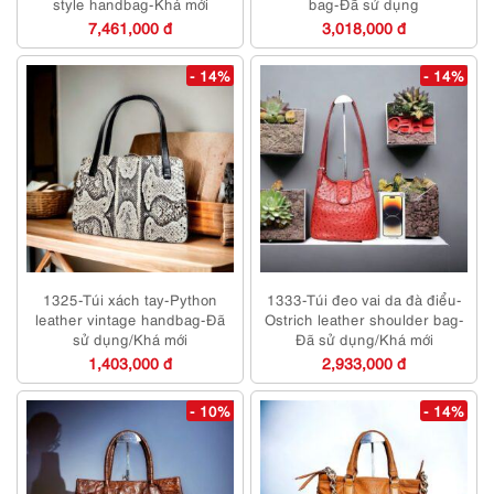
style handbag-Khá mới
bag-Đã sử dụng
7,461,000 đ
3,018,000 đ
- 14%
- 14%
1325-Túi xách tay-Python
1333-Túi đeo vai da đà điểu-
leather vintage handbag-Đã
Ostrich leather shoulder bag-
sử dụng/Khá mới
Đã sử dụng/Khá mới
1,403,000 đ
2,933,000 đ
- 10%
- 14%