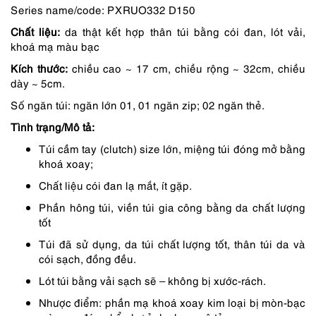
Series name/code: PXRUO332 D150
là:
tại
Chất liệu:
da thật kết hợp thân túi bằng cói đan, lót vải,
2,190,000 ₫.
là:
khoá mạ màu bạc
1,862,000 ₫.
Kích thước:
chiều cao ~ 17 cm, chiều rộng ~ 32cm, chiều
dày ~ 5cm.
Số ngăn túi: ngăn lớn 01, 01 ngăn zip; 02 ngăn thẻ.
Tình trạng/Mô tả:
Túi cầm tay (clutch) size lớn, miệng túi đóng mở bằng
khoá xoay;
Chất liệu cói đan lạ mắt, ít gặp.
Phần hông túi, viền túi gia công bằng da chất lượng
tốt
Túi đã sử dụng, da túi chất lượng tốt, thân túi da và
cói sạch, đồng đều.
Lót túi bằng vải sạch sẽ – không bị xước-rách.
Nhược điểm: phần mạ khoá xoay kim loại bị mòn-bạc