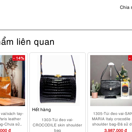
mới
Chia 
số
lượng
ẩm liên quan
- 14%
-
Hết hàng
vai/xách tay-
1305-Túi đeo vai-SA
aris leather
MARIA Italy crocodile 
1303-Túi đeo vai-
ag-Chưa sử
shoulder bag-Đã sử 
CROCODILE skin shoulder
há sạch
,000 đ
bag
3,987,000 đ