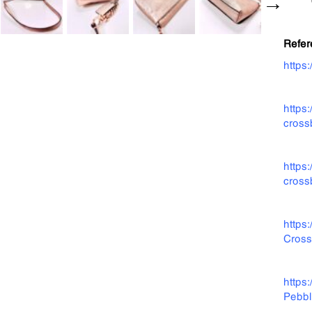
Refer
h
ttps
https
cross
https
cross
https
Cros
https
Pebb