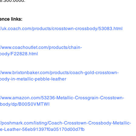
ence links:
://uk.coach.com/products/crosstown-crossbody/53083.html
://www.coachoutlet.com/products/chain-
body/F22828.html
://www.brixtonbaker.com/products/coach-gold-crosstown-
body-in-metallic-pebble-leather
://www.amazon.com/53236-Metallic-Crossgrain-Crosstown-
sbody/dp/B00S0VMTWI
://poshmark.com/listing/Coach-Crosstown-Crossbody-Metallic-
le-Leather-56eb91397f0a05170d00d7fb