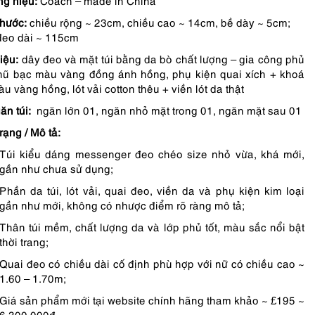
gốc
hiện
g hiệu:
Coach – made in China
thước:
chiều rộng ~ 23cm, chiều cao ~ 14cm, bề dày ~ 5cm;
là:
tại
đeo dài ~ 115cm
3,850,000 ₫.
là:
liệu:
dây đeo và mặt túi bằng da bò chất lượng – gia công phủ
3,465,000 ₫.
hũ bạc màu vàng đồng ánh hồng, phụ kiện quai xích + khoá
u vàng hồng, lót vải cotton thêu + viền lót da thật
ăn túi:
ngăn lớn 01, ngăn nhỏ mặt trong 01, ngăn mặt sau 01
rạng / Mô tả:
Túi kiểu dáng messenger đeo chéo size nhỏ vừa, khá mới,
gần như chưa sử dụng;
Phần da túi, lót vải, quai đeo, viền da và phụ kiện kim loại
gần như mới, không có nhược điểm rõ ràng mô tả;
Thân túi mềm, chất lượng da và lớp phủ tốt, màu sắc nổi bật
thời trang;
Quai đeo có chiều dài cố định phù hợp với nữ có chiều cao ~
1.60 – 1.70m;
Giá sản phẩm mới tại website chính hãng tham khảo ~ £195 ~
6.300.000đ.