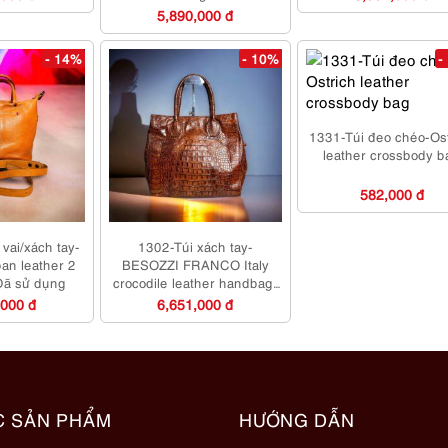
5,890,000 đ
- 14%
- 10%
-
1331-Túi đeo chéo-Os
leather crossbody b
582,000 đ
vai/xách tay-
1302-Túi xách tay-
an leather 2
BESOZZI FRANCO Italy
Đã sử dụng
crocodile leather handbag-
Đã sử dụng
,000 đ
6,651,000 đ
C SẢN PHẨM
HƯỚNG DẪN