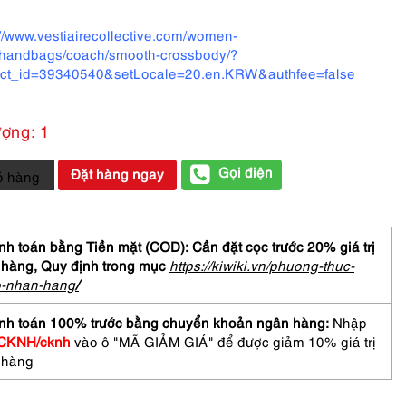
://www.vestiairecollective.com/women-
handbags/coach/smooth-crossbody/?
ct_id=39340540&setLocale=20.en.KRW&authfee=false
ượng: 1
Gọi điện
Đặt hàng ngay
ỏ hàng
CH
h toán bằng Tiền mặt (COD): Cần đặt cọc trước 20% giá trị
town
 hàng,
Quy định trong mục
https://kiwiki.vn/phuong-thuc-
ic
o-nhan-hang
/
led
nh toán 100% trước bằng chuyển khoản ngân hàng:
Nhập
er
CKNH/cknh
vào ô "MÃ GIẢM GIÁ" để được giảm 10% giá trị
body
 hàng