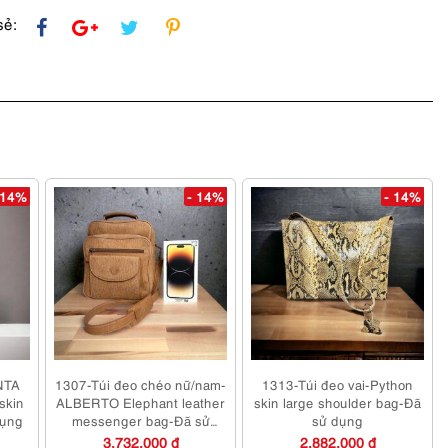
sẻ:
 14%
- 14%
- 14%
NTA
1307-Túi đeo chéo nữ/nam-
1313-Túi đeo vai-Python
skin
ALBERTO Elephant leather
skin large shoulder bag-Đã
dụng
messenger bag-Đã sử
sử dụng
dụng
3,732,000 đ
2,882,000 đ