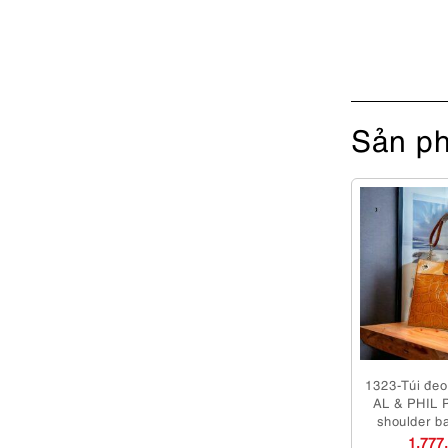
Sản ph
1323-Túi đeo 
AL & PHIL P
shoulder b
dụng/K
1,777