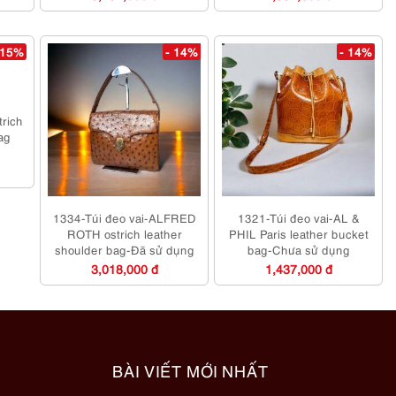
 15%
- 14%
- 14%
trich
ag
1334-Túi đeo vai-ALFRED
1321-Túi đeo vai-AL &
ROTH ostrich leather
PHIL Paris leather bucket
shoulder bag-Đã sử dụng
bag-Chưa sử dụng
3,018,000 đ
1,437,000 đ
BÀI VIẾT MỚI NHẤT