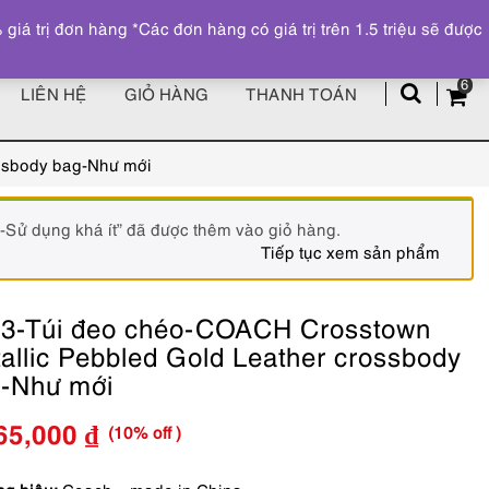
Đăng ký
Tài khoản
z
 trị đơn hàng *Các đơn hàng có giá trị trên 1.5 triệu sẽ được
6
LIÊN HỆ
GIỎ HÀNG
THANH TOÁN
ssbody bag-Như mới
Sử dụng khá ít” đã được thêm vào giỏ hàng.
Tiếp tục xem sản phẩm
3-Túi đeo chéo-COACH Crosstown
allic Pebbled Gold Leather crossbody
-Như mới
(10% off )
65,000
₫
Giá
Giá