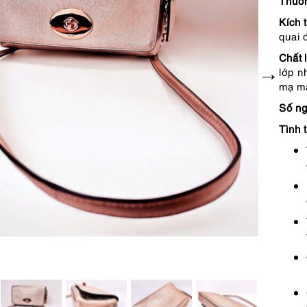
Thươn
Kích 
quai 
Chất 
lớp n
mạ mà
Số ng
Tình t