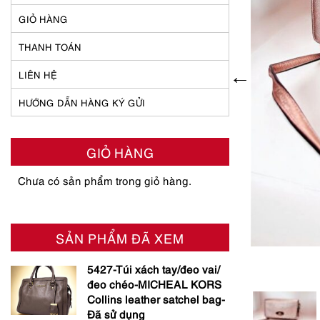
GIỎ HÀNG
THANH TOÁN
LIÊN HỆ
HƯỚNG DẪN HÀNG KÝ GỬI
GIỎ HÀNG
Chưa có sản phẩm trong giỏ hàng.
SẢN PHẨM ĐÃ XEM
5427-Túi xách tay/đeo vai/
đeo chéo-MICHEAL KORS
Collins leather satchel bag-
Đã sử dụng